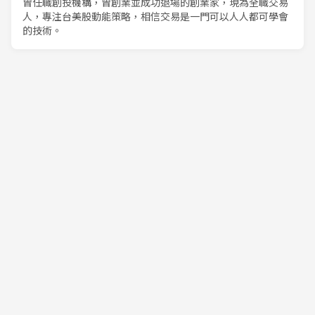
曾任職創投機構，曾創業並成功退場的創業家，現為全職交易
人，專注台美股動能策略，相信交易是一門可以人人都可學會
的技術。