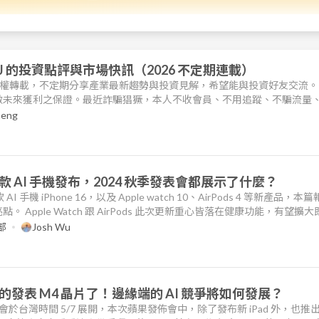
長 J 的投資點評與市場快訊（2026 不定期連載）
授權轉載，不定期分享產業最新趨勢與投資見解，希望能與投資好友交流
做未來獲利之保證。最近詐騙猖獗，本人不收會員、不用追蹤、不騙流量
啟小鈴鐺。快訊僅供好友交流之用，如果你與我看法不同，你肯定是對的
heng
快訊 山雨欲來 2026/ 3/ 3 漲多了總會回檔，該來的還是要來。當然，前
 AI 手機發布，2024 秋季發表會都展示了什麼？
 AI 手機 iPhone 16，以及 Apple watch 10、AirPods 4 等新產品，本
 Apple Watch 跟 AirPods 此次更新重心皆落在健康功能，有望擴
一代 AppleWatch Series 10，特色是比上代 Series 9 更大、更輕、更薄。
部
Josh Wu
發表 M4 晶片了！邊緣端的 AI 競爭將如何發展？
季發表會於台灣時間 5/7 展開，本次蘋果發佈會中，除了發布新 iPad 外，也推