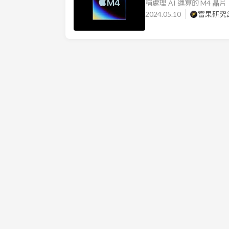
稱處理 AI 運算的 M4 
算表現的競爭力如何。 Ｍ3
2024.05.10
富果研究
CPU、GPU 效能有明顯