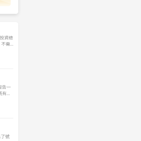
。投資總
、不需
千萬不
兩個月
篇報告一
大既有市
 針
出了號