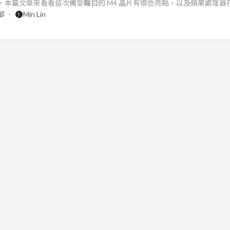
晶片，本篇文章來看看這次備受矚目的 M4 晶片有哪些亮點，以及蘋果處理器在 
 晶片已經夠強，新一代的 M4 晶片又是何方強者？ 蘋果的 M4 晶片除了
部
Min Lin
增加外，主要還有兩大亮點： NPU 效能