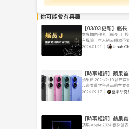
你可能會有興趣
【03/03 更新】艦
本專欄由作者（艦長 J）
有風險，本人過去績效不
粉絲、更不必按讚分享開
2026.01.21
Jonah C
要被我影響。 ＊＊＊ 艦長J
市場大漲
【時事短評】蘋果首款
蘋果於 2024/9/10 發布首款
起來看此次各產品的主要亮點。
場 Apple Watch 推出了新
2024.09.17
富果研究
【時事短評】蘋果真的
蘋果 Apple 2024 春