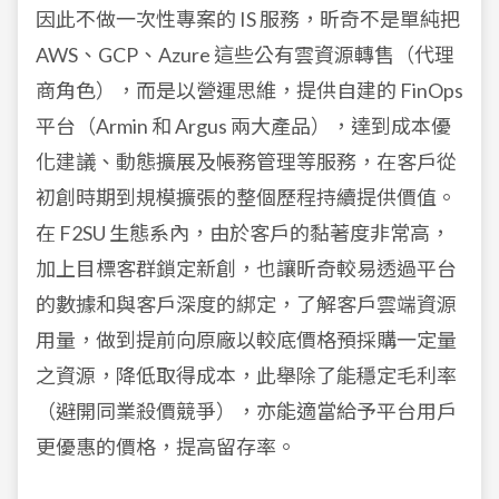
因此不做一次性專案的 IS 服務，昕奇不是單純把
AWS、GCP、Azure 這些公有雲資源轉售（代理
商角色），而是以營運思維，提供自建的 FinOps
平台（Armin 和 Argus 兩大產品），達到成本優
化建議、動態擴展及帳務管理等服務，在客戶從
初創時期到規模擴張的整個歷程持續提供價值。
在 F2SU 生態系內，由於客戶的黏著度非常高，
加上目標客群鎖定新創，也讓昕奇較易透過平台
的數據和與客戶深度的綁定，了解客戶雲端資源
用量，做到提前向原廠以較底價格預採購一定量
之資源，降低取得成本，此舉除了能穩定毛利率
（避開同業殺價競爭），亦能適當給予平台用戶
更優惠的價格，提高留存率。