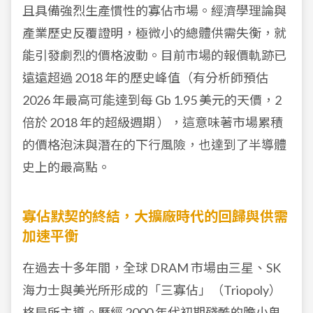
且具備強烈生產慣性的寡佔市場。經濟學理論與
產業歷史反覆證明，極微小的總體供需失衡，就
能引發劇烈的價格波動。目前市場的報價軌跡已
遠遠超過 2018 年的歷史峰值（有分析師預估
2026 年最高可能達到每 Gb 1.95 美元的天價，2
倍於 2018 年的超級週期 ），這意味著市場累積
的價格泡沫與潛在的下行風險，也達到了半導體
史上的最高點。
寡佔默契的終結，大擴廠時代的回歸與供需
加速平衡
在過去十多年間，全球 DRAM 市場由三星、SK
海力士與美光所形成的「三寡佔」（Triopoly）
格局所主導。歷經 2000 年代初期殘酷的
膽小鬼