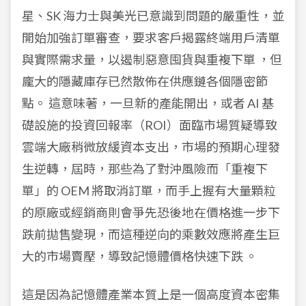
星、SK 海力士與美光已意識到問題的嚴重性，並
開始加強訂單審查，要求客戶揭露終端用戶清單
與實際需求量，以遏制惡意囤貨與重複下單 ，但
龐大的隱藏庫存已然散佈在供應鏈各個隱密節
點。 這意味著，一旦新的產能開出，或者 AI 基
礎設施的投資回報率（ROI）面臨市場質疑導致
雲端大廠稍微放緩資本支出，市場的預期心理發
生逆轉，屆時，那些為了對沖風險而「重複下
單」的 OEM 將取消訂單，而手上握有大量顆粒
的原廠或經銷商則會爭先恐後地在價格進一步下
跌前拋售變現，而這種逆向的乘數效應將產生巨
大的市場賣壓，導致記憶體價格快速下跌 。
這是因為記憶體產業本質上是一個高度資本密集