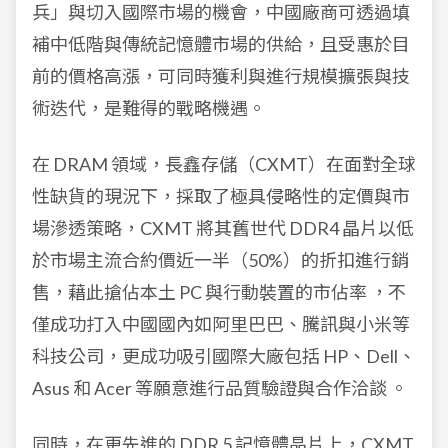
兵」與切入國際市場的機會，中國廠商可透過填
補中低階與傳統記憶體市場的供給，且受惠於目
前的價格高漲，可同時獲利與進行規模擴張與技
術迭代，是難得的戰略機遇。
在 DRAM 領域，長鑫存儲（CXMT）在面對全球
性缺貨的現況下，採取了極具侵略性的定價與市
場滲透策略，CXMT 將其舊世代 DDR4 晶片以低
於市場主流合約價近一半（50%）的折扣進行銷
售，藉此搶佔本土 PC 與行動裝置的市佔率 ，不
僅成功打入中國國內如阿里巴巴、騰訊與小米等
科技公司，更成功吸引國際大廠包括 HP、Dell、
Asus 和 Acer 等願意進行品質驗證與合作洽談 。
同時，在更先進的 DDR 5 記憶體晶片上，CXMT