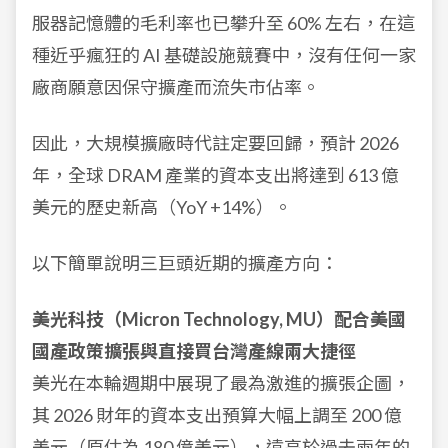
服器記憶體的毛利率也已攀升至 60% 左右，在這
種近乎瘋狂的 AI 基礎設施競賽中，沒有任何一家
廠商願意因保守擴產而流失市佔率。
因此，大規模擴廠時代註定要回歸，預計 2026
年，全球 DRAM 產業的資本支出將達到 613 億
美元的歷史新高（YoY +14%）。
以下簡單說明三巨頭近期的擴產方向：
美光科技（Micron Technology, MU）配合美國
國產政策擴張與直接買台灣產線兩大捷徑
美光在本輪週期中展現了最為激進的擴張企圖，
其 2026 財年的資本支出預算大幅上調至 200 億
美元（原估為 180 億美元），遠高於過去兩年的