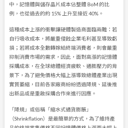
中，記憶體與儲存晶片成本佔整體 BoM 的比
例，也從過去的約 15% 上升至接近 40%。
這種成本上漲的衝擊讓硬體製造商面臨兩難：若
自行吸收成本，將嚴重侵蝕企業毛利甚至導致虧
損；若將成本全數轉嫁給終端消費者，則會嚴重
抑制消費市場的需求，因此，面對高漲的記憶體
採購成本，在全球總體經濟疲軟、通膨壓力的背
景下，為了避免價格大幅上漲導致總體產業出現
實質萎縮，目前各家廠商紛紛透過降規、延後推
出新品或是重啟採購合作來進行因應。
「降規」或俗稱「縮水式通貨膨脹」
（Shrinkflation）是最簡單的方式，為了維持產
品的終端零售價格不因記憶體價格上漲而大幅上