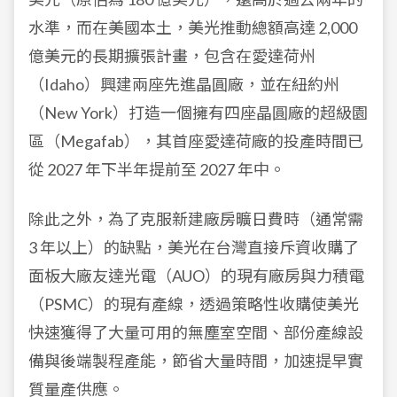
水準，而在美國本土，美光推動總額高達 2,000
億美元的長期擴張計畫，包含在愛達荷州
（Idaho）興建兩座先進晶圓廠，並在紐約州
（New York）打造一個擁有四座晶圓廠的超級園
區（Megafab），其首座愛達荷廠的投產時間已
從 2027 年下半年提前至 2027 年中。
除此之外，為了克服新建廠房曠日費時（通常需
3 年以上）的缺點，美光在台灣直接斥資收購了
面板大廠友達光電（AUO）的現有廠房與力積電
（PSMC）的現有產線，透過策略性收購使美光
快速獲得了大量可用的無塵室空間、部份產線設
備與後端製程產能，節省大量時間，加速提早實
質量產供應。