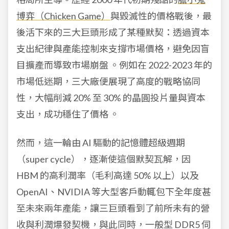
博弈（Chicken Game）
與毀滅性的價格戰後，最
後活下來的三大巨頭形成了某種默契：透過資本
支出紀律與產能控制來支撐市場價格，避免因盲
目擴產而導致市場崩盤 。例如在 2022-2023 年的
市場低迷期，三大廠便展現了高度的戰略協同
性，大幅削減 20% 至 30% 的晶圓投片量與資本
支出，成功穩住了價格 。
然而，這一輪由 AI 驅動的記憶體超級週期
（super cycle），逐漸使這個默契瓦解，因
HBM 的高利潤率（毛利高達 50% 以上）以及
OpenAI、NVIDIA 等大型客戶動輒包下全年度甚
至未來兩年產能，讓三巨頭看到了前所未有的營
收與利潤爆發契機，與此同時，一般型 DDR5 伺