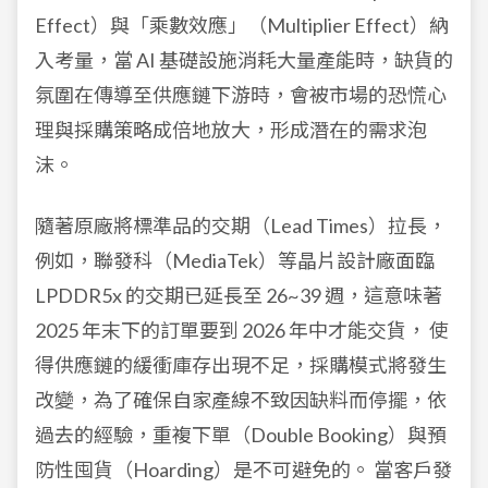
Effect）與「乘數效應」（Multiplier Effect）納
入考量，當 AI 基礎設施消耗大量產能時，缺貨的
氛圍在傳導至供應鏈下游時，會被市場的恐慌心
理與採購策略成倍地放大，形成潛在的需求泡
沫。
隨著原廠將標準品的交期（Lead Times）拉長，
例如，聯發科（MediaTek）等晶片設計廠面臨
LPDDR5x 的交期已延長至 26~39 週，這意味著
2025 年末下的訂單要到 2026 年中才能交貨， 使
得供應鏈的緩衝庫存出現不足，採購模式將發生
改變，為了確保自家產線不致因缺料而停擺，依
過去的經驗，重複下單（Double Booking）與預
防性囤貨（Hoarding）是不可避免的。 當客戶發