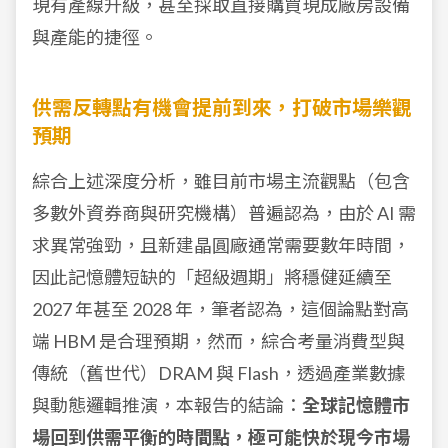
現有產線升級，甚至採取直接購買現成廠房設備
與產能的捷徑。
供需反轉點有機會提前到來，打破市場樂觀
預期
綜合上述深度分析，雖目前市場主流觀點（包含
多數外資券商與研究機構）普遍認為，由於 AI 需
求異常強勁，且新建晶圓廠通常需要數年時間，
因此記憶體短缺的「超級週期」將穩健延續至
2027 年甚至 2028 年，筆者認為，這個論點對高
端 HBM 是合理預期，然而，綜合考量消費型與
傳統（舊世代）DRAM 與 Flash，透過產業數據
與動態邏輯推演，本報告的結論：
全球記憶體市
場回到供需平衡的時間點，極可能快於現今市場