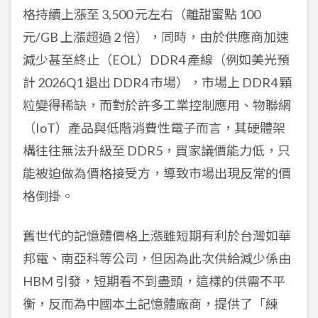
格持續上漲至 3,500 元左右（離甜蜜點 100
元/GB 上漲超過 2 倍），同時，由於供應商加速
減少甚至終止（EOL）DDR4 產線（例如美光預
計 2026Q1 退出 DDR4 市場），市場上 DDR4 顆
粒變得稀缺，而對於許多工業控制應用、物聯網
（IoT）產品與低階消費性電子而言，其硬體架
構往往無法升級至 DDR5，買家議價能力低，只
能被迫做為價格接受方，導致市場出現反常的價
格倒掛。
舊世代的記憶體價格上漲雖短期有利於台灣如華
邦電、南亞科等公司，但因為此次供給減少係由
HBM 引發，短期看不到盡頭，這樣的供需不平
衡，反而為中國本土記憶體廠商，提供了「練