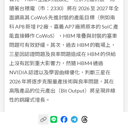
隨著台積電（市：2330）將在 2026 至 2027 年全
面調高其 CoWoS 先進封裝的產能目標（例如南
科 AP8 新增 P2 廠、嘉義 AP7 廠將原本的 SoIC 產
能直接轉作 CoWoS），HBM 堆疊與封裝的塞車
問題可有效舒緩。其次，過去 HBM 的戰場上，
三星因認證問題及良率問題造成在 HBM 的供給
上沒有起到重大影響力，然隨 HBM4 通過
NVIDIA 認證以及學習曲線優化，判斷三星在
2026 年將逐步克服量產技術與良率問題，其在
高階產品的位元產出（Bit Output）將呈現非線
性的跳躍式增長。
因此，要取得超過 14% 的供給增長，並不需要完
全等待 2027 年或 2028 年的新廠房落成才能達