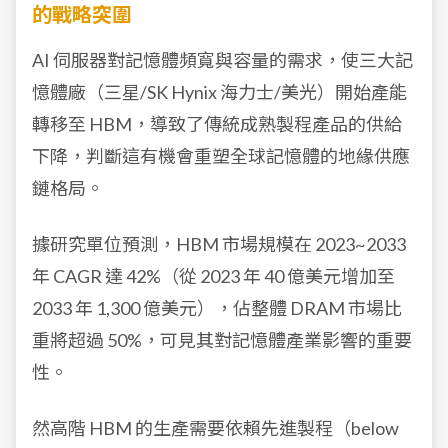
的戰略突圍
AI 伺服器對記憶體頻寬與容量的需求，使三大記
憶體廠（三星/SK Hynix 海力士/美光）開始產能
轉移至 HBM，導致了傳統成熟製程產品的供給
下降，判斷這有機會重塑全球記憶體的地緣供應
鏈格局。
據研究單位預測，HBM 市場規模在 2023~2033
年 CAGR 達 42%（從 2023 年 40 億美元增加至
2033 年 1,300 億美元），佔整體 DRAM 市場比
重將超過 50%，可見其對記憶體產業影響的重要
性。
然高階 HBM 的生產需要依賴先進製程（below