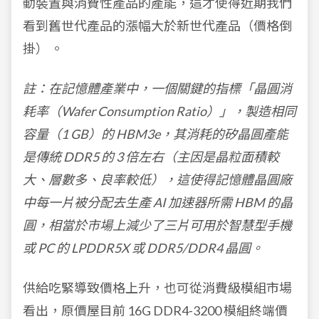
動裝置與消費性產品的產能，這才使得近期我們
看到舊世代產品的漲幅大於新世代產品（價格倒
掛） 。
註：在記憶體產業中，一個關鍵的指標「晶圓消
耗率（Wafer Consumption Ratio）」，製造相同
容量（1 GB）的 HBM3e，其消耗的矽晶圓產能
是傳統 DDR5 的 3 倍左右（主因是晶粒面積較
大、層數多、良率較低），這使得記憶體晶圓廠
中每一片被分配去生產 AI 加速器所需 HBM 的晶
圓，相當於市場上減少了三片可用於智慧型手機
或 PC 的 LPDDR5X 或 DDR5/DDR4 晶圓。
供給吃緊導致價格上升，也可從消費級模組市場
看出，原價屋目前 16G DDR4-3200 模組終端價