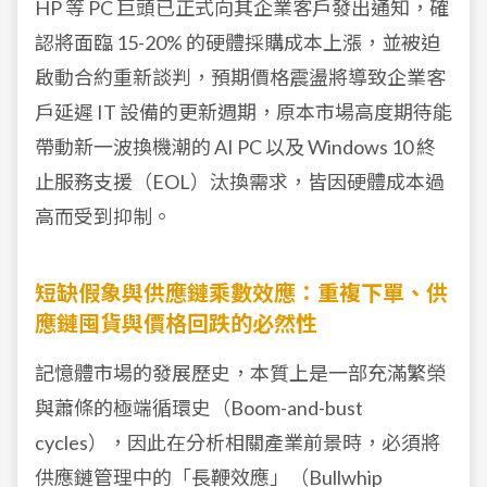
HP 等 PC 巨頭已正式向其企業客戶發出通知，確
認將面臨 15-20% 的硬體採購成本上漲，並被迫
啟動合約重新談判，預期價格震盪將導致企業客
戶延遲 IT 設備的更新週期，原本市場高度期待能
帶動新一波換機潮的 AI PC 以及 Windows 10 終
止服務支援（EOL）汰換需求，皆因硬體成本過
高而受到抑制。
短缺假象與供應鏈乘數效應：重複下單、供
應鏈囤貨與價格回跌的必然性
記憶體市場的發展歷史，本質上是一部充滿繁榮
與蕭條的極端循環史（Boom-and-bust
cycles），因此在分析相關產業前景時，必須將
供應鏈管理中的「長鞭效應」（Bullwhip