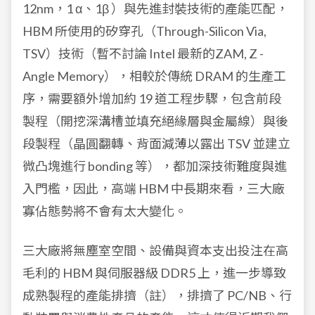
12nm，1 α、1β ）與先進封裝技術的產能匹配，
HBM 所使用的矽穿孔（Through-Silicon Via,
TSV）技術（暫不討論 Intel 最新的ZAM, Z -
Angle Memory），相較於傳統 DRAM 的生產工
序，需要額外增加約 19 道工程步驟，包含前段
製程（開挖深溝槽並填充絕緣層與金屬線）與後
段製程（晶圓翻轉、背面減薄以露出 TSV 並建立
微凸塊進行 bonding 等），都加深技術難度與進
入門檻，因此，高端 HBM 中長期來看，三大廠
寡佔態勢將不會有太大變化。
三大廠將無塵室空間、設備與資本支出投注在高
毛利的 HBM 與伺服器級 DDR5 上，進一步導致
成熟製程的產能排擠（註），排擠了 PC/NB、行