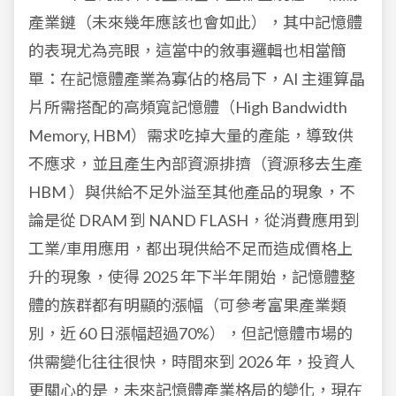
產業鏈（未來幾年應該也會如此），其中記憶體
的表現尤為亮眼，這當中的敘事邏輯也相當簡
單：
在記憶體產業為寡佔的格局下，AI 主運算晶
片所需搭配的高頻寬記憶體（High Bandwidth
Memory, HBM）需求吃掉大量的產能，導致供
不應求
，並且產生內部資源排擠（資源移去生產
HBM ）與供給不足外溢至其他產品的現象，不
論是從 DRAM 到 NAND FLASH，從消費應用到
工業/車用應用，都出現供給不足而造成價格上
升的現象，使得 2025 年下半年開始，記憶體整
體的族群都有明顯的漲幅（可參考富果產業類
別，近 60 日漲幅超過70%），但記憶體市場的
供需變化往往很快，時間來到 2026 年，投資人
更關心的是，未來記憶體產業格局的變化，現在