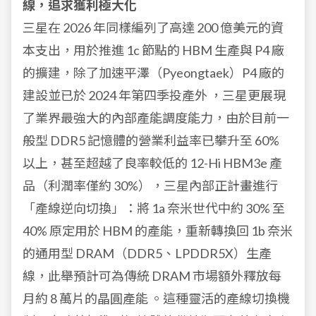
線，追求獲利極大化
三星在 2026 年同樣編列了高達 200 億美元的資
本支出，用於推進 1c 節點的 HBM 生產與 P4 廠
的擴建，除了加速平澤（Pyeongtaek）P4 廠的
建設並已於 2024 年第四季投產外 ，三星更展現
了業界最強大的內部產能調度能力，由於目前一
般型 DDR5 記憶體的營業利益率已攀升至 60%
以上，甚至超越了良率較低的 12-Hi HBM3e 產
品（利潤率僅約 30%），三星內部正計畫進行
「產線逆向切換」：將 1a 奈米世代中約 30% 至
40% 原定用於 HBM 的產能，重新轉換回 1b 奈米
的通用型 DRAM（DDR5、LPDDR5X）生產
線，此舉預計可為傳統 DRAM 市場額外釋放每
月約 8 萬片的晶圓產能 。這種靈活的產線切換機