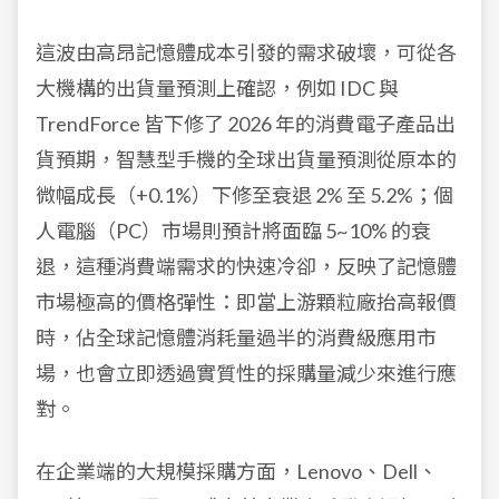
這波由高昂記憶體成本引發的需求破壞，可從各
大機構的出貨量預測上確認，例如 IDC 與
TrendForce 皆下修了 2026 年的消費電子產品出
貨預期，智慧型手機的全球出貨量預測從原本的
微幅成長（+0.1%）下修至衰退 2% 至 5.2%；個
人電腦（PC）市場則預計將面臨 5~10% 的衰
退，這種消費端需求的快速冷卻，反映了記憶體
市場極高的價格彈性：即當上游顆粒廠抬高報價
時，佔全球記憶體消耗量過半的消費級應用市
場，也會立即透過實質性的採購量減少來進行應
對。
在企業端的大規模採購方面，Lenovo、Dell、