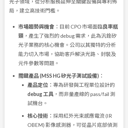
光子領域，從分析服務延伸至關鍵設備與專利佈
局，建立高技術門檻。
市場趨勢與機會
：目前 CPO 市場面臨
良率瓶
頸
，產生了強烈的 debug 需求，此為汎銓矽
光子業務的核心機會。公司以其獨特的分析
能力切入市場，協助客戶解決光路、封裝及
元件參數等問題。
關鍵產品 (MSS HG 矽光子測試設備)
：
產品定位
：專為研發與工程單位設計的
debug 工具
，而非量產線的 pass/fail 測
試機台。
核心技術
：採用紅外光束感應電流 (IR
OBEM) 影像感測器，可從晶片底部偵測