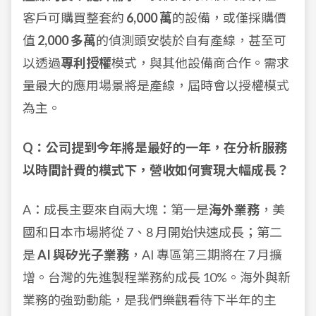
客戶可購買整套約
6,000 萬
的設備，或僅採購價
值
2,000 多萬
的偵測頭安裝於自有產線，甚至可
以透過
專利授權
模式，與其他設備商合作。需求
量最大的應用場景將是產線，屆時會以授權模式
為主。
Q：公司提到今年將是最好的一年，在分析服務
以時間計費的模式下，營收如何實現大幅成長？
A：成長主要來自兩大塊：第一是
海外業務
，美
國和日本市場將從 7、8 月開始快速成長；第二
是
AI 與矽光子業務
，AI 專區第三期將在 7 月擴
增。台灣的先進製程業務約成長 10%。海外與新
業務的強勁動能，是我們樂觀看待下半年的主