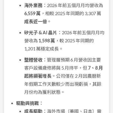
海外業務
：2026 年前五個月月均營收為
6,559 萬
，相較 2025 年同期的 3,307 萬
成長近一倍
。
矽光子 & AI 晶片
：2026 年前五個月月均
營收為
1,598 萬
，較 2025 年同期的
1,201 萬穩定成長。
整體營收
：管理層預期 6 月營收因主要
客戶設備歲修將與 5 月持平，但
7、8 月
起將顯著增長
。公司僅在 2 月因農曆新
年假期工作天數較少而出現虧損，其餘
月份均為獲利狀態。
驅動與挑戰
：
成長驅動
：海外市場（美國、日本）需