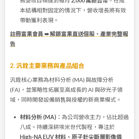
務營收目標達到每月
2,000 萬新台幣
。在成
本結構相對固定的情況下，營收增長將有效
帶動獲利表現。
註冊富果會員 ➠ 解鎖富果直送個股、產業完整報
告
2. 汎銓主要業務與產品組合
汎銓核心業務為材料分析 (MA) 與故障分析
(FA)，並策略性拓展至高成長的 AI 與矽光子領
域，同時開發設備銷售與授權的新商業模式。
材料分析 (MA)
：為公司營收主力，佔比超過
八成。持續深耕埃米世代製程，專注於
High-NA EUV 材料、原子針尖斷層影像儀