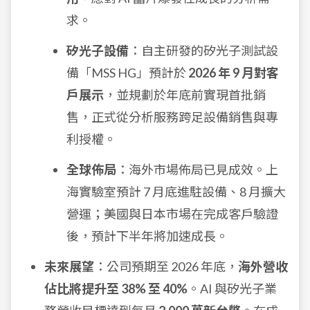
求。
矽光子設備
：自主研發的矽光子測試設
備「MSS HG」預計於
2026 年 9 月對客
戶展示
，並規劃於年底前實現首批銷
售，正式從分析服務跨足設備銷售與專
利授權。
全球佈局
：海外市場佈局已見成效。上
海實驗室預計 7 月底進駐設備、8 月擴大
營運；美國與日本市場在完成客戶驗證
後，預計下半年將加速成長。
未來展望
：公司預期至 2026 年底，
海外營收
佔比將提升至 38% 至 40%
。AI 與矽光子業