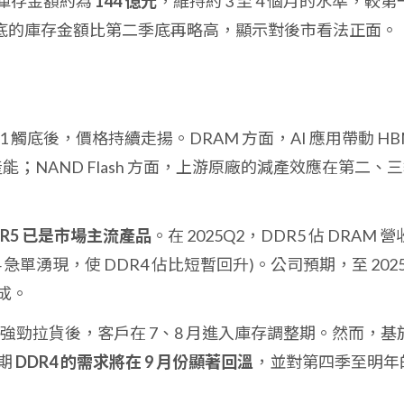
底，庫存金額約為
144 億元
，維持約 3 至 4 個月的水準，較第
月底的庫存金額比第二季底再略高，顯示對後市看法正面。
Q1 觸底後，價格持續走揚。DRAM 方面，AI 應用帶動 HB
能；NAND Flash 方面，上游原廠的減產效應在第二、
DR5 已是市場主流產品
。在 2025Q2，DDR5 佔 DRAM 營
R4 急單湧現，使 DDR4 佔比短暫回升)。公司預期，至 2025
成。
月的強勁拉貨後，客戶在 7、8 月進入庫存調整期。然而，基
期
DDR4 的需求將在 9 月份顯著回溫
，並對第四季至明年