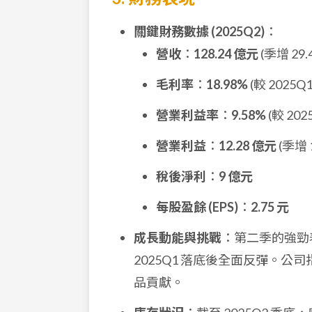
關鍵財務數據 (2025Q2)
：
營收
：
128.24 億元
(季增 29.
毛利率
：
18.98%
(較 2025Q
營業利益率
：
9.58%
(較 202
營業利益
：
12.28 億元
(季增 
稅後淨利
：
9 億元
每股盈餘 (EPS)
：
2.75 元
成長動能與挑戰
：第二季的強勁表現
2025Q1 落底後全面反彈。
品貢獻。