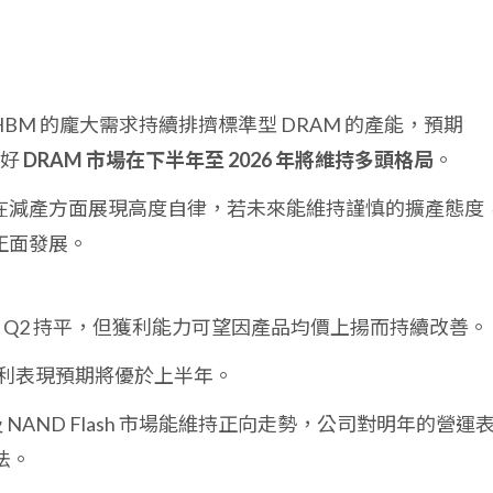
 HBM 的龐大需求持續排擠標準型 DRAM 的產能，預期
看好
DRAM 市場在下半年至 2026 年將維持多頭格局
。
在減產方面展現高度自律，若未來能維持謹慎的擴產態度
持正面發展。
 Q2 持平，但獲利能力可望因產品均價上揚而持續改善。
利表現預期將優於上半年。
 及 NAND Flash 市場能維持正向走勢，公司對明年的營運
法。