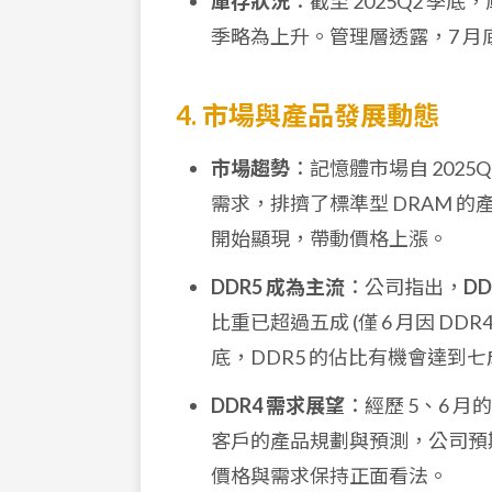
庫存狀況
：截至 2025Q2 季
季略為上升。管理層透露，7 
4. 市場與產品發展動態
市場趨勢
：記憶體市場自 2025
需求，排擠了標準型 DRAM 的產
開始顯現，帶動價格上漲。
DDR5 成為主流
：公司指出，
D
比重已超過五成 (僅 6 月因 DD
底，DDR5 的佔比有機會達到七
DDR4 需求展望
：經歷 5、6 
客戶的產品規劃與預測，公司預
價格與需求保持正面看法。