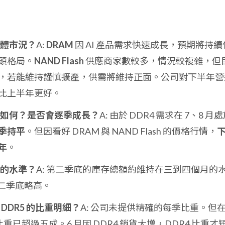
憶體市況？
A:
DRAM
因 AI 產品需求快速成長，預期將持續
頭格局。
NAND Flash
供應商家數較多，情況較複雜，但
，若能維持謹慎擴產，供需將維持正面。公司對下半年營
比上半年更好。
望如何？是否會逐季成長？
A: 由於 DDR4 需求在 7、8 月
季持平
。但因看好 DRAM 與 NAND Flash 的價格行情，
年
。
月的水準？
A: 第二季底的庫存總額約維持在三到四個月的
第二季底略高。
4、DDR5 的比重明細？
A: 公司未提供精確的每季比重。但
營收比重已超過五成。6 月因 DDR4 銷貨大增，DDR4 比重才