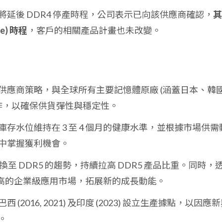
延後 DDR4 停產時程，公司表示已向該供應商確認，
其
fe) 時程
，客戶的相關產品計畫也未改變。
供應商策略，與全球所有主要記憶體原廠 (涵蓋日本、韓
合作，以確保供貨彈性與穩定性。
存水位維持在 3 至 4 個月的健康水準，並根據市場供需
中掌握獲利機會。
轉換至 DDR5 的趨勢，持續拉高 DDR5 產品比重。同時，
高的企業級應用市場，拓展新的成長動能。
(2016, 2021) 及印度 (2023) 設立生產據點，以因應
。