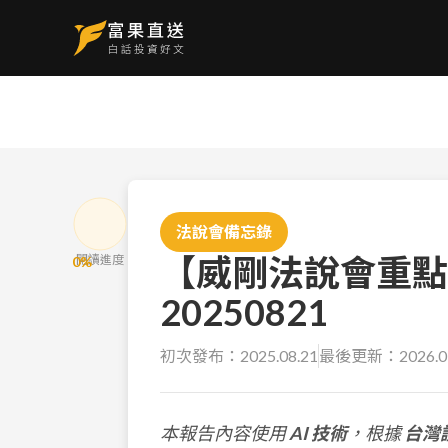
法說會備忘錄
【威剛法說會重點
閱讀進度
0
%
20250821
初次發布：
2025.08.21
最後更新：
2026.0
本報告內容使用
AI 技術
，根據
台灣