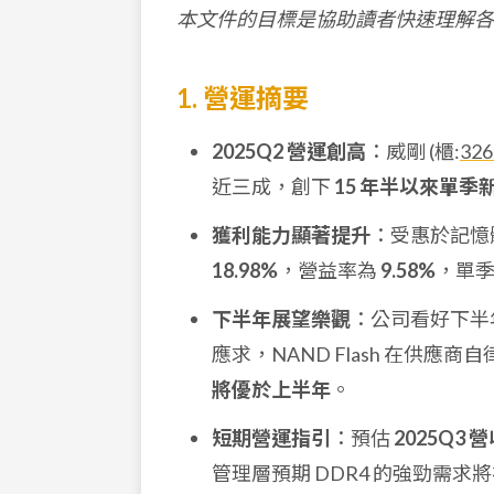
本文件的目標是協助讀者快速理解各
1. 營運摘要
2025Q2 營運創高
：威剛 (櫃:
326
近三成，創下
15 年半以來單季
獲利能力顯著提升
：受惠於記憶
18.98%
，營益率為
9.58%
，單季 
下半年展望樂觀
：公司看好下半年
應求，NAND Flash 在供
將優於上半年
。
短期營運指引
：預估
2025Q3 
管理層預期 DDR4 的強勁需求將