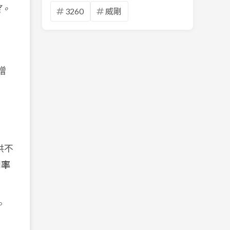
望。
3260
威剛
增
供不
利率
。