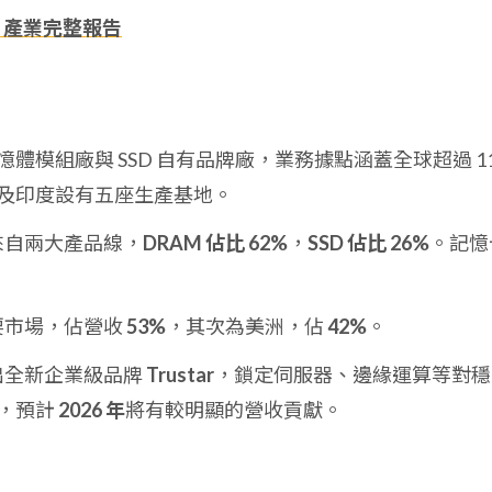
、產業完整報告
體模組廠與 SSD 自有品牌廠，業務據點涵蓋全球超過 11
及印度設有五座生產基地。
來自兩大產品線，
DRAM 佔比 62%
，
SSD 佔比 26%
。記憶
要市場，佔營收
53%
，其次為美洲，佔
42%
。
月推出全新企業級品牌
Trustar
，鎖定伺服器、邊緣運算等對穩
，預計
2026 年
將有較明顯的營收貢獻。