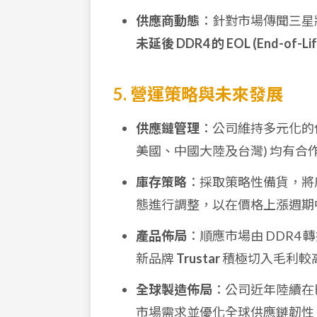
供應商動態
：針對市場傳聞三星將
未延後 DDR4 的 EOL (End-of-Li
5. 營運策略與未來發展
供應鏈管理
：公司維持多元化的
美國、中國大陸及台灣) 均有
庫存策略
：採取策略性備貨，將庫
態進行調整，以在價格上漲週期
產品佈局
：順應市場由 DDR4 
新品牌
Trustar
積極切入毛利較
全球製造佈局
：公司近年陸續在巴西 
市場需求並優化全球供應鏈韌性