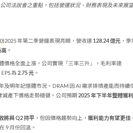
公司法說會之重點，包括營運狀況、財務表現及未來展
0
)2025 年第二季營運表現亮眼，營收達
128.24 億元
，季
新高
。
體價格全面上漲，公司實現「三率三升」，毛利率達
EPS 為
2.75 元
。
及明年記憶體市況。DRAM 因 AI 需求排擠產能而持續
應商自律減產下價格走勢穩健。公司預期
2025 年下半年整體獲
營收將與 Q2 持平
，但因價格趨勢向上，
獲利能力有望更佳
在 9 月份回溫。