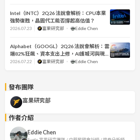
Intel（INTC）2Q26 法說會解析：CPU本業
強勢復甦，晶圓代工能否撐起高估值？
2026.07.23
富果研究部
Eddie Chen
Alphabet（GOOGL）2Q26 法說會解析：雲
端82%狂飆、資本支出上修，AI護城河與現金
流風險全解讀
2026.07.22
富果研究部
Eddie Chen
發布團隊
富果研究部
作者介紹
Eddie Chen
Fugle 富果研究團隊 / 中華民國會計師 / 證券分析師