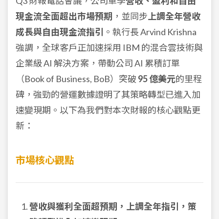
Q3 財報電話會議，公司單季
營收、盈利和自由
現金流全面超出市場預期
，並同步
上調全年營收
成長與自由現金流指引
。執行長 Arvind Krishna
強調，全球客戶正加速採用 IBM 的混合雲技術與
企業級 AI 解決方案，帶動公司 AI 累積訂單
（Book of Business, BoB）突破
95 億美元
的里程
碑，強勁的營運數據證明了其策略轉型已進入加
速變現期。以下為我們對本次財報的核心觀點更
新：
市場核心觀點
營收與獲利全面超預期，上調全年指引，策