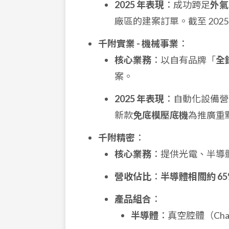
2025 年表現
：成功跨足
外氣
廠區的建案訂單。截至 2025
千附實業 - 機械事業
：
核心業務
：以自有品牌「
全
案。
2025 年表現
：自動化設備營
新款
免底模壓底機
為推廣重
千附精密
：
核心業務
：提供光電、半導
營收佔比
：
半導體相關約 65%
產品組合
：
半導體
：真空腔體（Ch