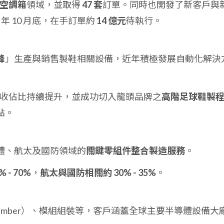
空調箱
領域，並取得
47 套
訂單。同時也開發了新客戶與
 年 10 月底，在手訂單約
14 億元
待執行。
鋒
」生產與銷售製鞋相關設備，近年積極發展自動化解決
收佔比持續提升，並成功切入龍頭品牌之
高階足球鞋製
點。
體、航太及國防領域的
關鍵零組件整合製造服務
。
 - 70%
，
航太與國防相關約 30% - 35%
。
amber）、模組組裝等，客戶涵蓋全球主要半導體設備大