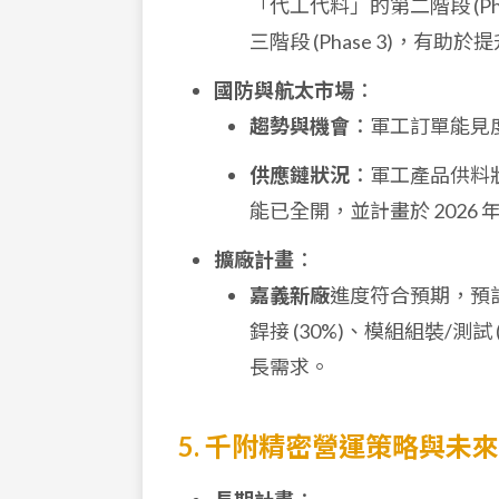
「代工代料」的第二階段 (Ph
三階段 (Phase 3)，有助
國防與航太市場
：
趨勢與機會
：軍工訂單能見
供應鏈狀況
：軍工產品供料
能已全開，並計畫於 202
擴廠計畫
：
嘉義新廠
進度符合預期，預
銲接 (30%)、模組組裝/測試
長需求。
5. 千附精密營運策略與未