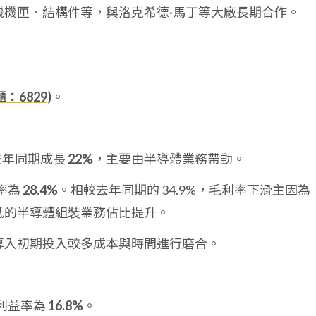
機機匣、結構件等，與洛克希德·馬丁等大廠長期合作。
櫃：6829
)
。
去年同期成長
22%
，主要由半導體業務帶動。
率為
28.4%
。相較去年同期的 34.9%，毛利率下滑主因為
低的半導體組裝業務佔比提升。
導入初期投入較多成本與時間進行磨合。
利益率為
16.8%
。