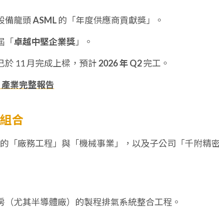
設備龍頭
ASML
的「年度供應商貢獻獎」。
屆「
卓越中堅企業獎
」。
於 11 月完成上樑，預計
2026 年 Q2
完工。
、產業完整報告
品組合
的「廠務工程」與「機械事業」，以及子公司「千附精
房（尤其半導體廠）的製程排氣系統整合工程。