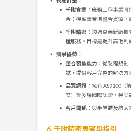
長期計畫
：
千附實業
：廠務工程事業將
合；機械事業則整合資源，
千附精密
：透過嘉義新廠擴
造
服務。目標是提升高毛利
競爭優勢
：
整合製造能力
：從製程規劃
試，提供客戶完整的解決方
品質認證
：擁有 AS9100
安）等多項國際認證，建立
客戶關係
：與半導體及航太
6. 千附精密展望與指引