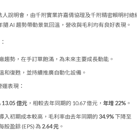
3 日舉行法人說明會，由千附實業許嘉倩協理及千附精密賴明村總
 年隨 AI 趨勢帶動景氣回溫，營收與毛利均有良好表現。
：
廠趨勢，在手訂單飽滿，為未來主要成長動能。
溫和復甦，並持續推廣自動化設備。
季營運表現：
為
13.05 億元
，相較去年同期的 10.67 億元，
年增 22%
。
導入初期成本較高，毛利率由去年同期的
34.9%
下降至
每股盈餘 (EPS) 為
2.64 元
。