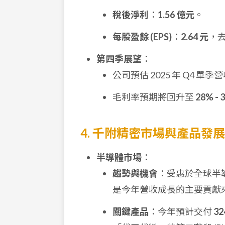
稅後淨利
：
1.56 億元
。
每股盈餘 (EPS)
：
2.64 元
，去
第四季展望
：
公司預估 2025 年 Q4 單季
毛利率預期將回升至
28% - 
4. 千附精密市場與產品發
半導體市場
：
趨勢與機會
：受惠於全球半導
是今年營收成長的主要貢獻
關鍵產品
：今年預計交付
32