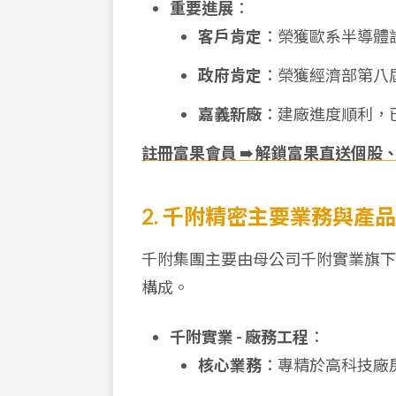
重要進展
：
客戶肯定
：榮獲歐系半導體
政府肯定
：榮獲經濟部第八
嘉義新廠
：建廠進度順利，已
註冊富果會員 ➠ 解鎖富果直送個股
2. 千附精密主要業務與產
千附集團主要由母公司千附實業旗下
構成。
千附實業 - 廠務工程
：
核心業務
：專精於高科技廠