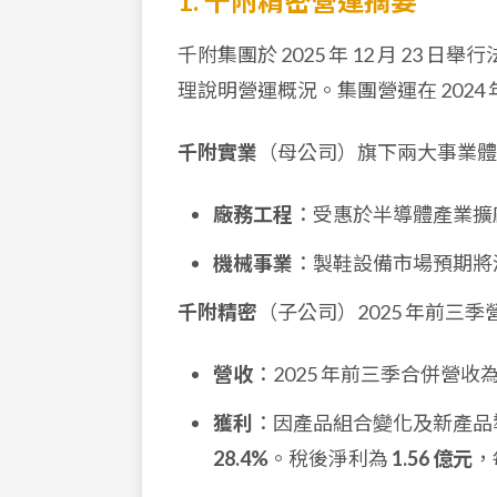
1. 千附精密營運摘要
千附集團於 2025 年 12 月 2
理說明營運概況。集團營運在 2024
千附實業
（母公司）旗下兩大事業體
廠務工程
：受惠於半導體產業擴
機械事業
：製鞋設備市場預期將
千附精密
（子公司）2025 年前三
營收
：2025 年前三季合併營收
獲利
：因產品組合變化及新產品
28.4%
。稅後淨利為
1.56 億元
，