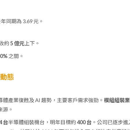
年同期為 3.69 元。
營收約
5 億元
上下。
30%
之間。
展動態
體產業復甦及 AI 趨勢，主要客戶需求強勁。
模組組裝業
來源。
4 台
半導體組裝機台，明年目標約
400 台
。公司已逐步進