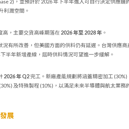
ase 2)，並預計於 2026 年下半年進入可自行決定供應鏈
於提升利潤空間。
度高，主要交貨高峰期落在
2026 年至 2028 年
。
狀況有所改善，但美國方面的供料仍有延遲。台灣供應商
6 年下半年新增產線，屆時供料情況可望進一步緩解。
計
2026 年 Q2
完工。新廠產能規劃將涵蓋精密加工 (30%)
 (30%) 及特殊製程 (10%)，以滿足未來半導體與航太業務
來發展