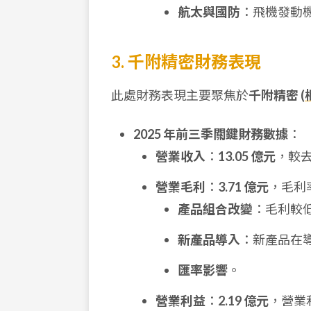
航太與國防
：飛機發動
3. 千附精密財務表現
此處財務表現主要聚焦於
千附精密 (
2025 年前三季關鍵財務數據
：
營業收入
：
13.05 億元
，較
營業毛利
：
3.71 億元
，毛利
產品組合改變
：毛利較
新產品導入
：新產品在
匯率影響
。
營業利益
：
2.19 億元
，營業