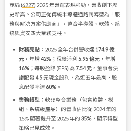
茂綸 (
6227
) 2025 年營運表現強勁，營收創下歷
史新高。公司正從傳統半導體通路商轉型為「服
務與解決方案供應商」，整合半導體、軟體、系
統與資安四大業務支柱。
財務亮點
：2025 全年合併營收達
174.9 億
元
，年增
42%
；稅後淨利
5.95 億元
，年增
16%
；每股盈餘 (EPS) 為
7.54 元
。董事會決
議配發
4.5 元
現金股利，為近五年最高，股
息配發率達
60%
。
業務轉型
：軟硬整合業務（包含軟體、模
組、系統級產品）的營收佔比從 2024 年的
15% 顯著提升至 2025 年的
35%
，顯示轉型
策略已見成效。