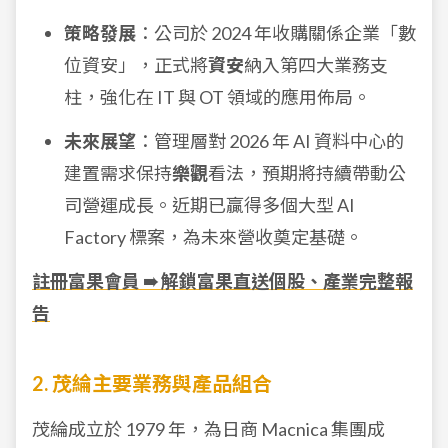
策略發展
：公司於 2024 年收購關係企業「數
位資安」，正式將
資安
納入第四大業務支
柱，強化在 IT 與 OT 領域的應用佈局。
未來展望
：管理層對 2026 年 AI 資料中心的
建置需求保持
樂觀
看法，預期將持續帶動公
司營運成長。近期已贏得多個大型 AI
Factory 標案，為未來營收奠定基礎。
註冊富果會員 ➠ 解鎖富果直送個股、產業完整報
告
2. 茂綸主要業務與產品組合
茂綸成立於 1979 年，為日商 Macnica 集團成