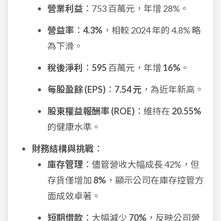
營業利益
：753 百萬元，年增 28%。
營益率
：
4.3%
，相較 2024 年的 4.8% 略
為下滑。
稅後淨利
：
595
百萬元，年增
16%
。
每股盈餘 (EPS)
：
7.54 元
，為近年新高。
股東權益報酬率 (ROE)
：維持在
20.55%
的健康水準。
財務結構與挑戰
：
庫存管理
：儘管營收大幅成長 42%，但
存貨僅增加
8%
，顯示公司在庫存控管方
面成效卓著。
短期借款
：大幅減少
70%
，反映公司營