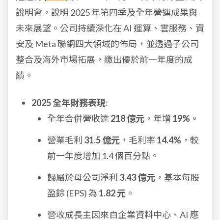
說明會，說明 2025 年第四季及全年營運成果與
未來展望。公司持續深化在 AI 運算、雲服務、資
安及 Meta 聯網四大領域的佈局，並透過子公司
整合及海外市場拓展，繳出優於前一年度的成
績。
2025 全年財務表現
:
全年合併營收達
218 億元
，年增
19%
。
營業毛利
31.5 億元
，毛利率
14.4%
，較
前一年度增加 1.4 個百分點。
歸屬於母公司淨利
3.43 億元
，基本每股
盈餘 (EPS) 為
1.82 元
。
營收成長主因來自企業資料中心、AI 應