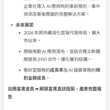
企業在導入 AI 應用時的事前預防、事中
偵測及事後應變的完整解決方案。
未來展望
:
2026 年將持續深化雲端代理佈局，擴大
市佔率。
積極推動 AI 應用落地，並結合獨立軟體
開發商 (ISV) 合作，優化獲利結構。
看好雲服務的
成長率
及 AI 運算業務的
絕
對金額成長
。
註冊富果會員 ➠ 解鎖富果直送個股、產業完整報
告