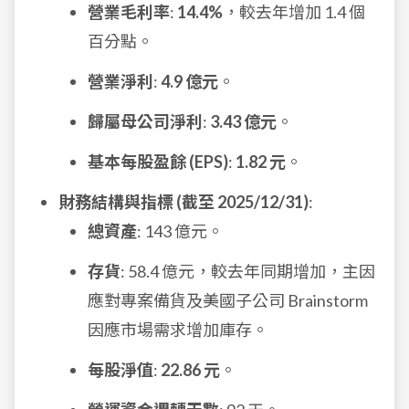
營業毛利率
:
14.4%
，較去年增加 1.4 個
百分點。
營業淨利
:
4.9 億元
。
歸屬母公司淨利
:
3.43 億元
。
基本每股盈餘 (EPS)
:
1.82 元
。
財務結構與指標 (截至 2025/12/31)
:
總資產
: 143 億元。
存貨
: 58.4 億元，較去年同期增加，主因
應對專案備貨及美國子公司 Brainstorm
因應市場需求增加庫存。
每股淨值
:
22.86 元
。