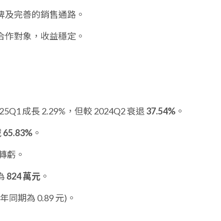
牌及完善的銷售通路。
合作對象，收益穩定。
25Q1 成長 2.29%，但較 2024Q2 衰退
37.54%
。
減
65.83%
。
轉虧。
為
824 萬元
。
年同期為 0.89 元)。