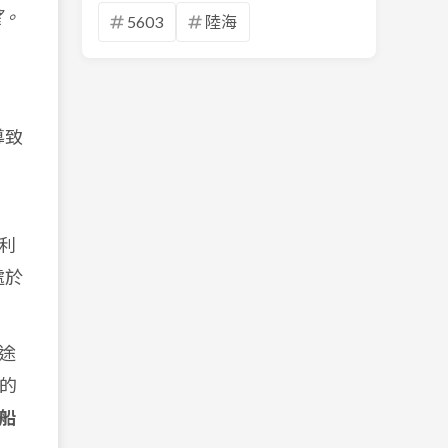
望。
5603
陸海
導致
利
處於
途
的
船