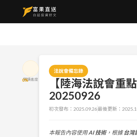
法說會備忘錄
【陸海法說會重點
閱讀進度
0
%
20250926
初次發布：
2025.09.26
最後更新：
2025.1
本報告內容使用
AI 技術
，根據
台灣