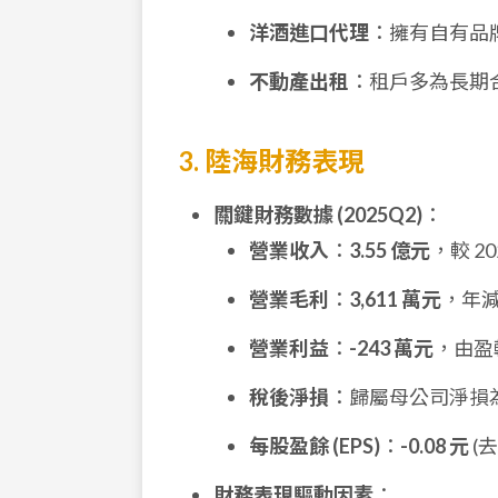
洋酒進口代理
：擁有自有品
不動產出租
：租戶多為長期
3. 陸海財務表現
關鍵財務數據 (2025Q2)
：
營業收入
：
3.55 億元
，較 20
營業毛利
：
3,611 萬元
，年
營業利益
：
-243 萬元
，由盈
稅後淨損
：歸屬母公司淨損
每股盈餘 (EPS)
：
-0.08 元
(去
財務表現驅動因素
：