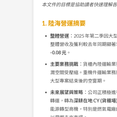
本文件的目標是協助讀者快速理解各
1. 陸海營運摘要
整體營運
：2025 年第二季
整體營收及獲利較去年同期顯著
-0.08 元
。
主要業務挑戰
：貨櫃內陸運輸業
潤空間受壓縮。重機件運輸業務則
大型專案結束後的空窗期。
未來展望與策略
：公司正積極進
轉運，轉為
深耕在地 CY (貨櫃場
能源轉型商機，特別是燃氣電廠