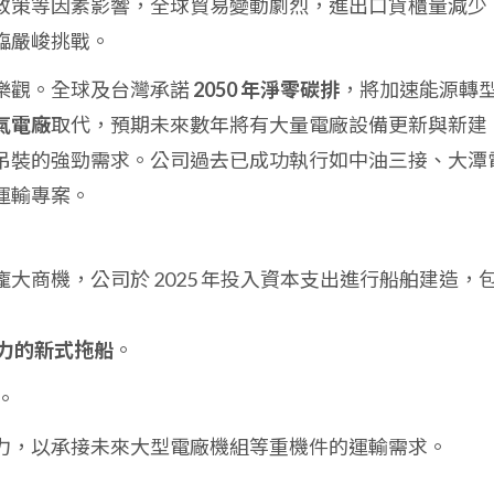
政策等因素影響，全球貿易變動劇烈，進出口貨櫃量減少
臨嚴峻挑戰。
樂觀。全球及台灣承諾
2050 年淨零碳排
，將加速能源轉
氣電廠
取代，預期未來數年將有大量電廠設備更新與新建
吊裝的強勁需求。公司過去已成功執行如中油三接、大潭
運輸專案。
大商機，公司於 2025 年投入資本支出進行船舶建造，
 匹馬力的新式拖船
。
。
力，以承接未來大型電廠機組等重機件的運輸需求。