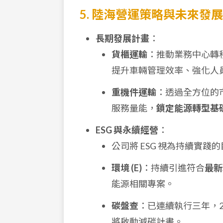
5. 陸海營運策略與未來發展
長期發展計畫
：
貨櫃運輸
：推動業務中心轉
提升車輛管理效率、強化人
重機件運輸
：透過全方位的
服務量能，
鎖定能源轉型基
ESG 與永續經營
：
公司將 ESG 視為持續實踐
環境 (E)
：持續引進符合
最新
能源相關專案。
碳盤查
：已連續執行三年，20
將啟動減碳計畫。