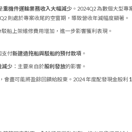
是
重機件運輸業務收入大幅減少
。2024Q2 為數個大型專
25Q2 則處於專案收尾的空窗期，導致營收年減幅度顯著。
有部分駁船上架維修費用增加，進一步影響獲利表現。
因支付
新建造拖船與駁船的預付款項
。
益減少
：主要來自於
股利發放
的影響。
，會盡可能將盈餘回饋給股東。2024 年度配發現金股利
1