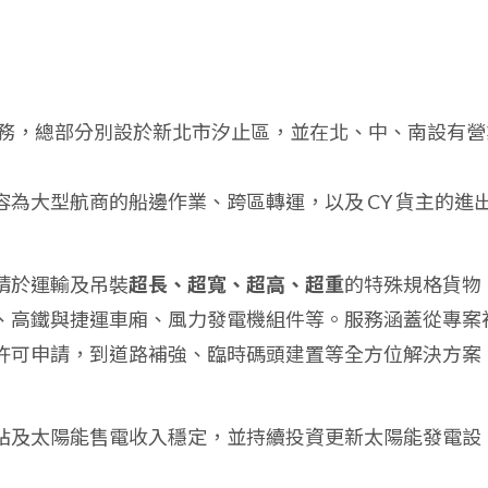
務，總部分別設於新北市汐止區，並在北、中、南設有營
容為大型航商的船邊作業、跨區轉運，以及 CY 貨主的進
精於運輸及吊裝
超長、超寬、超高、超重
的特殊規格貨物
、高鐵與捷運車廂、風力發電機組件等。服務涵蓋從專案
許可申請，到道路補強、臨時碼頭建置等全方位解決方案
站及太陽能售電收入穩定，並持續投資更新太陽能發電設