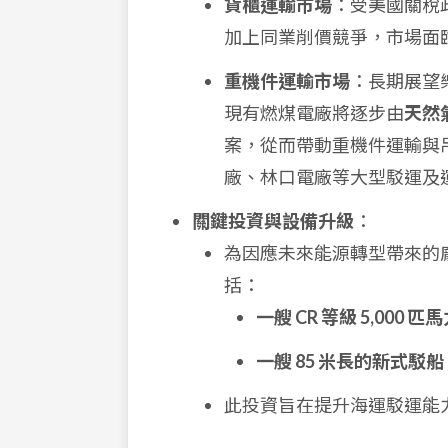
貨櫃運輸市場
：受美國關稅
加上同業削價競爭，市場面
重機件運輸市場
：長期展望
現有燃煤電廠將逐步由
天然
案，從而帶動重機件運輸與
廠、林口電廠等大型駁運及
關鍵投資與設備升級
：
為因應未來能源轉型帶來的龐
括：
一艘 CR 等級 5,000
一艘 85 米長的新式駁船
此投資旨在提升海運駁運能