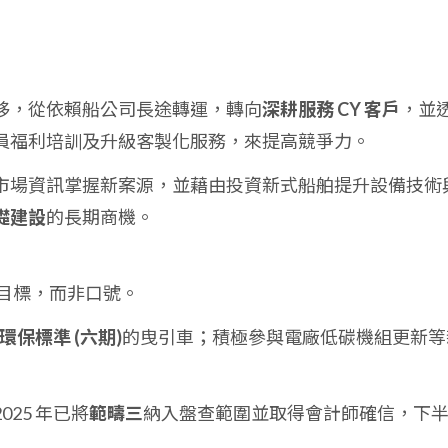
移，從依賴船公司長途轉運，轉向
深耕服務 CY 客戶
，並
員福利培訓及升級客製化服務，來提高競爭力。
市場資訊掌握新案源，並藉由投資新式船舶提升設備技術
礎建設
的長期商機。
的目標，而非口號。
環保標準 (六期)
的曳引車；積極參與電廠低碳機組更新等
25 年已將
範疇三
納入盤查範圍並取得會計師確信，下