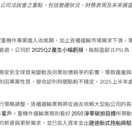
公司法說會之重點，包括營運狀況、財務表現及未來展
因大型重機件專案進入收尾期，加上貨櫃運輸市場需求下滑，
衰退。公司於
2025Q2 產生小幅虧損
，每股盈餘 (EPS) 為
務受到全球貿易變動及同業削價競爭的影響，導致運量與
因專案性質，營收認列時間點較不穩定，2025 上半年
行策略調整，貨櫃運輸業務將從過去依賴大型船公司的長
) 客戶
。重機件運輸業務則看好
2050 淨零碳排目標
所帶動
的新建與更新需求，並已投入資本支出
建造新式拖船與駁