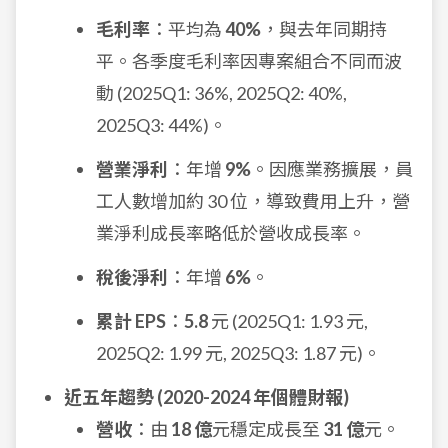
毛利率
：平均為
40%
，與去年同期持
平。各季度毛利率因專案組合不同而波
動 (2025Q1: 36%, 2025Q2: 40%,
2025Q3: 44%)。
營業淨利
：年增
9%
。因應業務擴展，員
工人數增加約 30 位，導致費用上升，營
業淨利成長率略低於營收成長率。
稅後淨利
：年增
6%
。
累計 EPS
：
5.8
元 (2025Q1: 1.93 元,
2025Q2: 1.99 元, 2025Q3: 1.87 元)。
近五年趨勢 (2020-2024 年個體財報)
營收
：由
18 億
元穩定成長至
31 億
元。