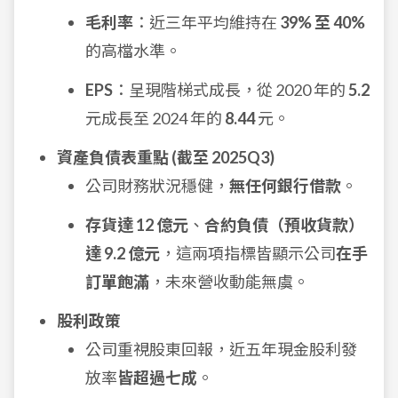
毛利率
：近三年平均維持在
39% 至 40%
的高檔水準。
EPS
：呈現階梯式成長，從 2020 年的
5.2
元成長至 2024 年的
8.44
元。
資產負債表重點 (截至 2025Q3)
公司財務狀況穩健，
無任何銀行借款
。
存貨達 12 億元
、
合約負債（預收貨款）
達 9.2 億元
，這兩項指標皆顯示公司
在手
訂單飽滿
，未來營收動能無虞。
股利政策
公司重視股東回報，近五年現金股利發
放率
皆超過七成
。