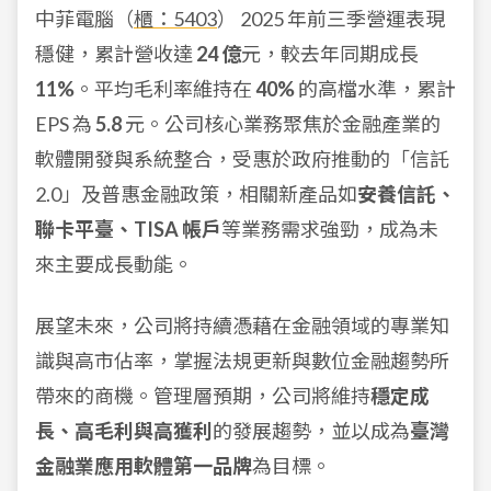
中菲電腦（
櫃：5403
） 2025 年前三季營運表現
穩健，累計營收達
24 億
元，較去年同期成長
11%
。平均毛利率維持在
40%
的高檔水準，累計
EPS 為
5.8
元。公司核心業務聚焦於金融產業的
軟體開發與系統整合，受惠於政府推動的「信託
2.0」及普惠金融政策，相關新產品如
安養信託、
聯卡平臺、TISA 帳戶
等業務需求強勁，成為未
來主要成長動能。
展望未來，公司將持續憑藉在金融領域的專業知
識與高市佔率，掌握法規更新與數位金融趨勢所
帶來的商機。管理層預期，公司將維持
穩定成
長、高毛利與高獲利
的發展趨勢，並以成為
臺灣
金融業應用軟體第一品牌
為目標。