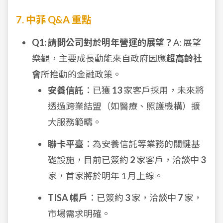
7. 中菲 Q&A 重點
Q1: 請問公司對於明年營運的展望？
A: 展望
樂觀，主要成長動能來自政府因應
超高齡社
會
所推動的金融政策。
安養信託
：已獲
13
家客戶採用，未來將
透過跨業結盟（如醫療、照護機構）擴
大服務範疇。
聯卡平臺
：為安養信託等業務的關鍵基
礎設施，目前已簽約
2
家客戶，洽談中
3
家，首家將於明年 1 月上線。
TISA 帳戶
：已簽約
3
家，洽談中
7
家，
市場需求明確。