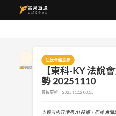
法說會備忘錄
【東科-KY 法
閱讀進度
0
%
勢 20251110
最後更新：
2025.11.12 00:15
本報告內容使用
AI 技術
，根據
台灣