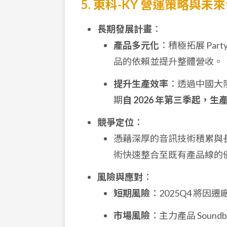
5. 東科-KY 營運策略與未
長期發展計畫
：
產品多元化
：積極拓展 Pa
品的依賴並提升整體營收。
提升生產效率
：透過中國大
期
自 2026 年第三季起，
競爭定位
：
憑藉深厚的音訊技術積累與長
術快速整合至既有產品線的
風險與應對
：
短期風險
：2025Q4 將
市場風險
：主力產品 Sound