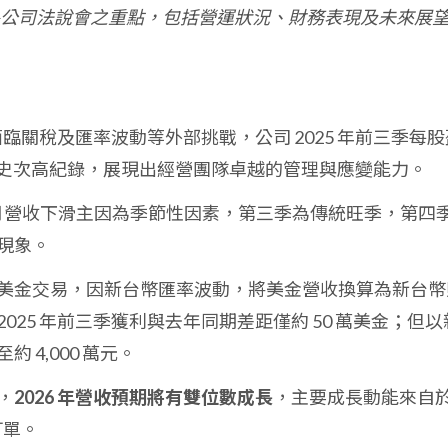
公司法說會之重點，包括營運狀況、財務表現及未來展
臨關稅及匯率波動等外部挑戰，公司 2025 年前三季每股
史次高紀錄，展現出經營團隊卓越的管理與應變能力。
0 月營收下滑主因為季節性因素，第三季為傳統旺季，第四
現象。
美金交易，因新台幣匯率波動，將美金營收換算為新台幣
25 年前三季獲利與去年同期差距僅約 50 萬美金；但以
 4,000 萬元。
，
2026 年營收預期將有雙位數成長
，主要成長動能來自
訂單。