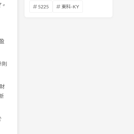
望。
5225
東科-KY
盈
季則
財
新
於