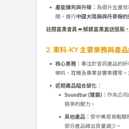
產能擴充與升級
：為提升生產效率
間，進行
中國大陸廠與丹麥廠的
註冊富果會員 ➠ 解鎖富果直送個股
2. 東科-KY 主要業務與產
核心業務
：專注於音訊產品的研發與
喇叭、耳機及專業音響單體等。
近期產品組合變化
：
Soundbar (聲霸)
：作為公司
競爭的壓力。
其他產品
：受中美貿易戰關稅影
部分產品線出貨量減少。