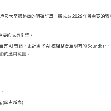
客戶及大型通路商的明確訂單，將成為
2026 年最主要的營
重要的成長引擎。
有 AI 音箱，更計畫將
AI 模組
整合至現有的 Soundbar
技術的應用範圍。
。
元
(歷史新高)。