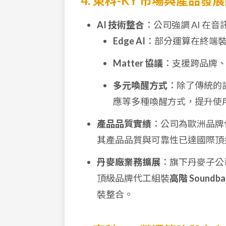
4. 東科-KY 市場與產品發
AI 技術整合
：公司強調 AI 在
Edge AI
：部分運算在終端
Matter 協議
：支援跨品牌
多元喚醒方式
：除了傳統的語
應等多種喚醒方式，提升使
產品品質實績
：公司為歐洲品牌
其產品品質與可靠性已達國際頂
丹麥廠業務擴展
：旗下丹麥子公司
頂級品牌代工組裝
高階 Soundba
裝整合。