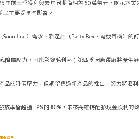
25 年前三季獲利與去年同期僅相差 50 萬美元，顯示本業
差異主要受匯率影響。
oundbar）需求、新產品（Party Box、電競耳機）的
 產品面臨降價壓力，可能影響毛利率；第四季因應遷廠將產生
產品的降價壓力，但期望透過新產品的推出，努力將
毛利
發放率皆
超過 EPS 的 80%
，未來將維持配發現金股利的