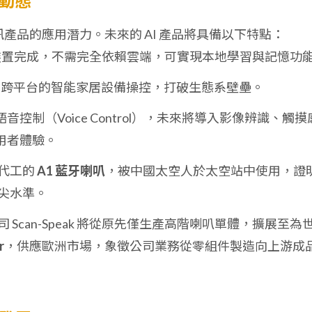
展動態
音訊產品的應用潛力。未來的 AI 產品將具備以下特點：
裝置完成，不需完全依賴雲端，可實現本地學習與記憶功
、跨平台的智能家居設備操控，打破生態系壁壘。
音控制（Voice Control），未來將導入影像辨識、觸摸
用者體驗。
代工的
A1 藍牙喇叭
，被中國太空人於太空站中使用，證
尖水準。
 Scan-Speak 將從原先僅生產高階喇叭單體，擴展至為
r
，供應歐洲市場，象徵公司業務從零組件製造向上游成