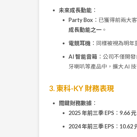
未來成長動能
：
Party Box
：已獲得前兩大
成長動能之一
。
電競耳機
：同樣被視為明年
AI 智能音箱
：公司不僅開發自
牙喇叭等產品中，擴大 AI 
3. 東科-KY 財務表現
關鍵財務數據
：
2025 年前三季 EPS
：
9.66 元
2024 年前三季 EPS
：
10.62 