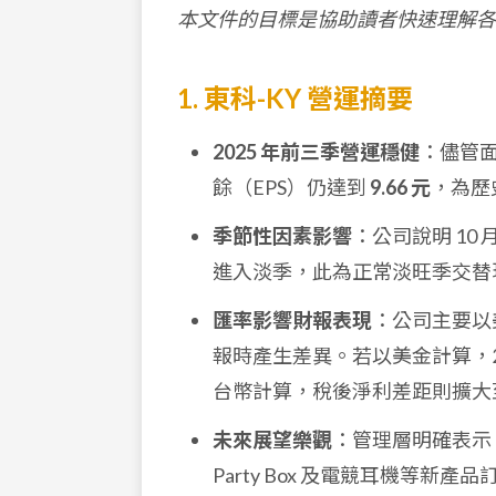
本文件的目標是協助讀者快速理解各
1. 東科-KY 營運摘要
2025 年前三季營運穩健
：儘管面
餘（EPS）仍達到
9.66 元
，為歷
季節性因素影響
：公司說明 1
進入淡季，此為正常淡旺季交替
匯率影響財報表現
：公司主要以
報時產生差異。若以美金計算，20
台幣計算，稅後淨利差距則擴大至約
未來展望樂觀
：管理層明確表示
Party Box 及電競耳機等新產品