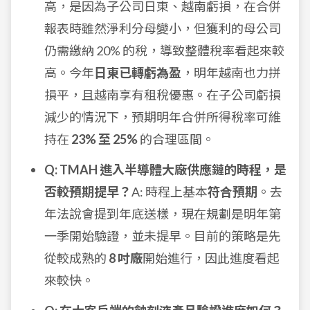
高，是因為子公司日東、越南虧損，在合併
報表時雖然淨利分母變小，但獲利的母公司
仍需繳納 20% 的稅，導致整體稅率看起來較
高。今年
日東已轉虧為盈
，明年越南也力拼
損平，且越南享有租稅優惠。在子公司虧損
減少的情況下，預期明年合併所得稅率可維
持在
23% 至 25%
的合理區間。
Q: TMAH 進入半導體大廠供應鏈的時程，是
否較預期提早？
A: 時程上基本
符合預期
。去
年法說會提到年底送樣，現在規劃是明年第
一季開始驗證，並未提早。目前的策略是先
從較成熟的
8 吋廠
開始進行，因此進度看起
來較快。