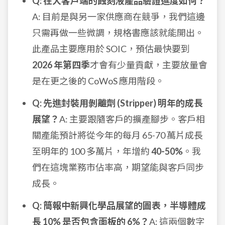
Q: 在大客戶端的蝕刻液產品驗證進度如何？
A: 目前是與另一家供應商在競爭，我們這邊
只需再做一些微調，規格書應該就能開出。
此產品主要應用於 SOIC，預估最快要到
2026 年第四季
才會有少量貢獻，主要放量會
是在更之後的 CoWoS 應用階段。
Q: 先進封裝用剝離劑 (Stripper) 明年的成長
展望？
A: 主要跟隨客戶的擴產腳步。客戶相
關產能預計將從今年的每月 65-70 萬片成長
至明年的 100 多萬片，年增約
40-50%
。我
們在這塊業務市佔率高，期望能與客戶同步
成長。
Q: 簡報中新興化學品展望的圖表，半導體成
長 10% 是否包含面板的 6%？
A: 這兩個數字