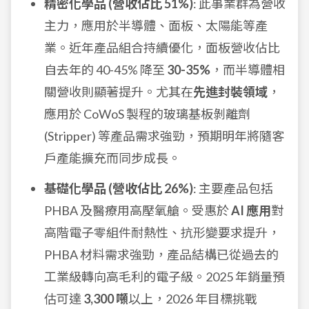
精密化學品 (營收佔比 51%)
: 此事業群為營收
主力，應用於半導體、面板、太陽能等產
業。近年產品組合持續優化，面板營收佔比
自去年的 40-45% 降至
30-35%
，而半導體相
關營收則顯著提升。尤其在
先進封裝領域
，
應用於 CoWoS 製程的玻璃基板剝離劑
(Stripper) 等產品需求強勁，預期明年將隨客
戶產能擴充而同步成長。
基礎化學品 (營收佔比 26%)
: 主要產品包括
PHBA 及醫療用高壓氧艙。受惠於
AI 應用
對
高階電子零組件耐熱性、抗形變要求提升，
PHBA 材料需求強勁，產品結構已從過去的
工業級轉向高毛利的電子級。2025 年銷量預
估可達
3,300 噸
以上，2026 年目標挑戰