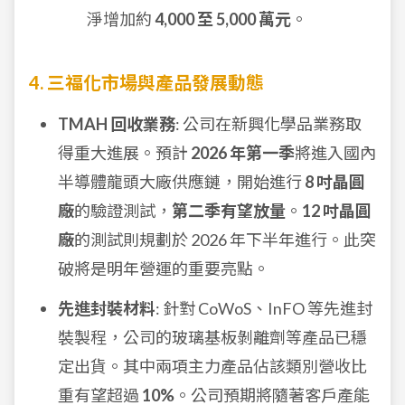
淨增加約
4,000 至 5,000 萬元
。
4. 三福化市場與產品發展動態
TMAH 回收業務
: 公司在新興化學品業務取
得重大進展。預計
2026 年第一季
將進入國內
半導體龍頭大廠供應鏈，開始進行
8 吋晶圓
廠
的驗證測試，
第二季有望放量
。
12 吋晶圓
廠
的測試則規劃於 2026 年下半年進行。此突
破將是明年營運的重要亮點。
先進封裝材料
: 針對 CoWoS、InFO 等先進封
裝製程，公司的玻璃基板剝離劑等產品已穩
定出貨。其中兩項主力產品佔該類別營收比
重有望超過
10%
。公司預期將隨著客戶產能