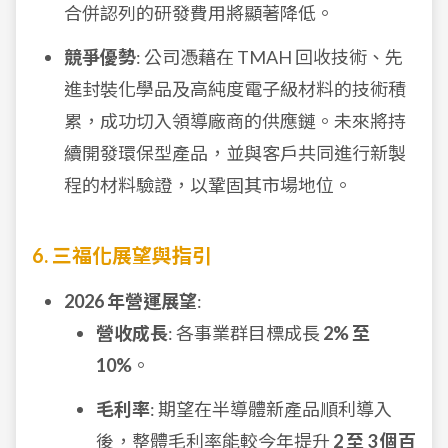
合併認列的研發費用將顯著降低。
競爭優勢
: 公司憑藉在 TMAH 回收技術、先
進封裝化學品及高純度電子級材料的技術積
累，成功切入領導廠商的供應鏈。未來將持
續開發環保型產品，並與客戶共同進行新製
程的材料驗證，以鞏固其市場地位。
6. 三福化展望與指引
2026 年營運展望
:
營收成長
: 各事業群目標成長
2% 至
10%
。
毛利率
: 期望在半導體新產品順利導入
後，整體毛利率能較今年提升
2 至 3 個百