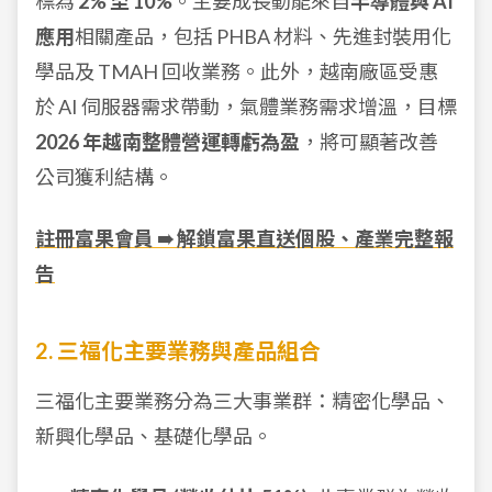
標為
2% 至 10%
。主要成長動能來自
半導體與 AI
應用
相關產品，包括 PHBA 材料、先進封裝用化
學品及 TMAH 回收業務。此外，越南廠區受惠
於 AI 伺服器需求帶動，氣體業務需求增溫，目標
2026 年越南整體營運轉虧為盈
，將可顯著改善
公司獲利結構。
註冊富果會員 ➠ 解鎖富果直送個股、產業完整報
告
2. 三福化主要業務與產品組合
三福化主要業務分為三大事業群：精密化學品、
新興化學品、基礎化學品。