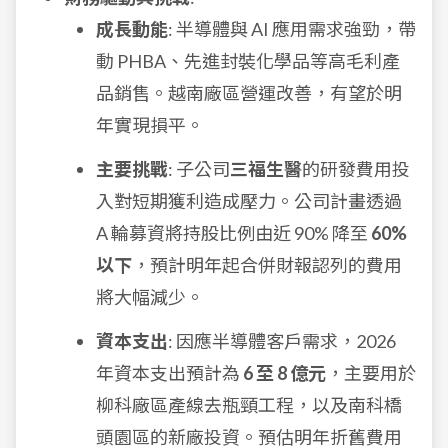
成長動能
: 半導體與 AI 應用需求強勁，帶
動 PHBA、先進封裝化學品等高毛利產
品銷售。越南廠區營運改善，有望於明
年實現損平。
主要挑戰
: 子公司
三福生醫
的研發費用投
入對短期獲利造成壓力。公司計畫透過
A 輪募資將持股比例由近 90% 降至
60%
以下
，預計明年起合併財報認列的費用
將大幅減少。
資本支出
: 因應半導體客戶需求，2026
年資本支出預計為
6 至 8 億元
，主要用於
柳科廠區產線去瓶頸工程，以及南科橋
頭園區的新廠投資。預估明年折舊費用