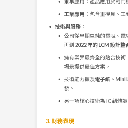
軍事應用
：產品應用於戰鬥
工業應用
：包含重機具、工
技術與服務
：
公司從早期單純的電阻、電
再到
2022 年的 LCM 設計
擁有業界最齊全的貼合技術，
場景提供最佳方案。
技術能力擴及
電子紙、Mini LE
發。
另一項核心技術為 IC 韌
3. 財務表現