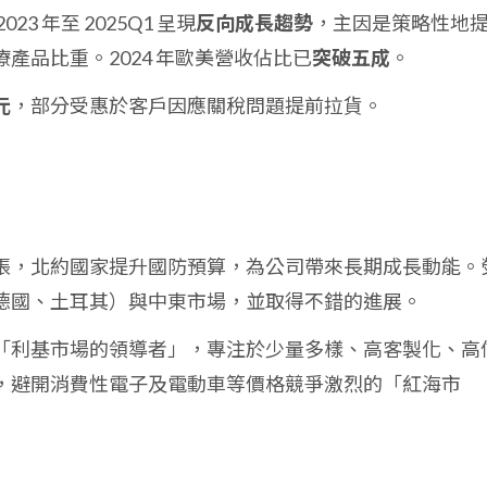
3 年至 2025Q1 呈現
反向成長趨勢
，主因是策略性地
產品比重。2024 年歐美營收佔比已
突破五成
。
元
，部分受惠於客戶因應關稅問題提前拉貨。
張，北約國家提升國防預算，為公司帶來長期成長動能。
德國、土耳其）與中東市場，並取得不錯的進展。
「利基市場的領導者」，專注於少量多樣、高客製化、高
，避開消費性電子及電動車等價格競爭激烈的「紅海市