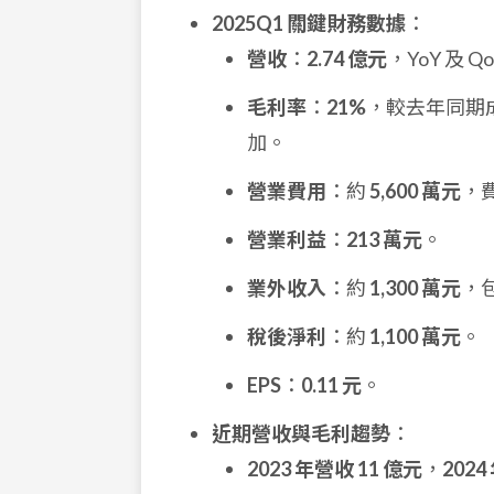
2025Q1 關鍵財務數據
：
營收
：
2.74 億元
，YoY 及 
毛利率
：
21%
，較去年同期
加。
營業費用
：約
5,600 萬元
，費
營業利益
：
213 萬元
。
業外收入
：約
1,300 萬元
，
稅後淨利
：約
1,100 萬元
。
EPS
：
0.11 元
。
近期營收與毛利趨勢
：
2023 年營收 11 億元
，
2024