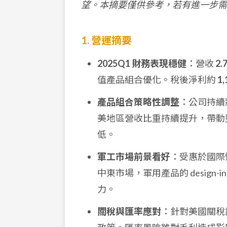
望。本摘要僅供參考，若有進一步需
1. 營運摘要
2025Q1 財務表現穩健
：營收
2.
值產品組合優化。稅後淨利約
1
產品組合策略性調整
：公司持續
美地區營收比重持續提升，帶動
低。
軍工市場前景看好
：受惠於國際
中東市場，軍用產品的 design
力。
關稅與匯率應對
：針對美國關稅