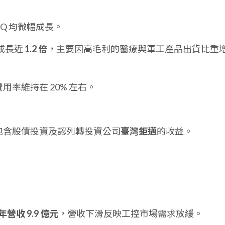
QoQ 均微幅成長。
成長近
1.2 倍
，主要因高毛利的醫療與軍工產品出貨比重
用率維持在 20% 左右。
包含股債投資及認列轉投資公司
臺灣鉅邁
的收益。
 年營收 9.9 億元
，營收下滑反映工控市場需求放緩。