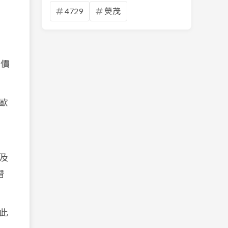
4729
熒茂
加價
歐
及
潛
此