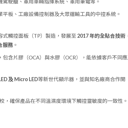
機駕駛艙、軍用車輛指揮系統、軍用筆電等。
業平板、工廠設備控制器及大眾運輸工具的中控系統。
容式觸控面板（TP）製造，發展至
2017 年的全貼合技術
整合服務
。
包含片膠（OCA）與水膠（OCR），能依據客戶不同應
D 及 Micro LED
等新世代顯示器，並與知名廠商合作開
體調校，確保產品在不同溫濕度環境下觸控靈敏度的一致性。