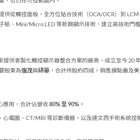
響，但仍在可控範圍內。
提供從觸控面板、全方位貼合技術（OCA/OCR）到 LCM
、Mini/Micro LED 等新興顯示技術，建立高技術門
家提供客製化觸控顯示器整合方案的廠商，成立至今 20 
要股東為
強茂
與
研華
，合計持股約四成。銷售據點遍及美
心應用，合計佔營收
80% 至 90%
。
心電圖、CT/MRI 等診斷儀器，以及達文西手術系統控