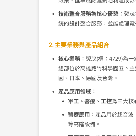
政策。匯率風險雖對毛利造成影
技術整合服務為核心優勢
：熒茂
統的設計整合服務，並能處理電子紙
2. 主要業務與產品組合
核心業務
：熒茂(
櫃：4729
)為一
總部位於高雄路竹科學園區。主
國、日本、德國及台灣。
產品應用領域
：
軍工、醫療、工控
為三大核
醫療應用
：產品用於超音波、
等高階設備。