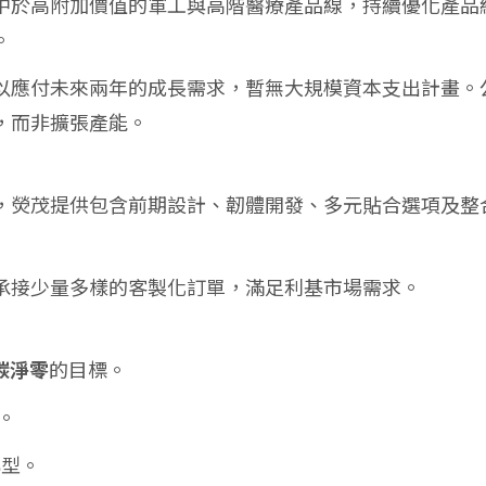
中於高附加價值的軍工與高階醫療產品線，持續優化產品
。
以應付未來兩年的成長需求，暫無大規模資本支出計畫。
，而非擴張產能。
，熒茂提供包含前期設計、韌體開發、多元貼合選項及整
承接少量多樣的客製化訂單，滿足利基市場需求。
成碳淨零
的目標。
動。
轉型。