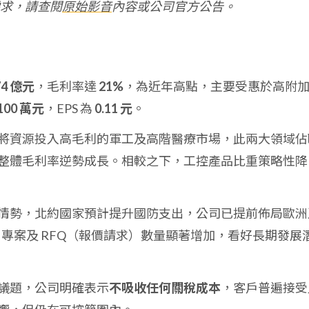
求，請查閱
原始影音
內容或公司官方公告。
74 億元
，毛利率達
21%
，為近年高點，主要受惠於高附
,100 萬元
，EPS 為
0.11 元
。
將資源投入高毛利的軍工及高階醫療市場，此兩大領域佔
整體毛利率逆勢成長。相較之下，工控產品比重策略性降
情勢，北約國家預計提升國防支出，公司已提前佈局歐洲
-in 專案及 RFQ（報價請求）數量顯著增加，看好長期發展
議題，公司明確表示
不吸收任何關稅成本
，客戶普遍接受