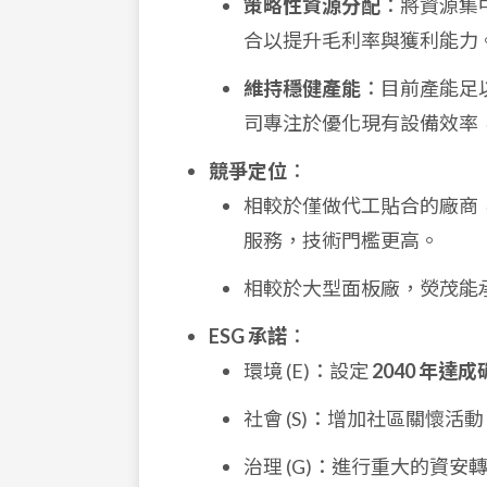
策略性資源分配
：將資源集
合以提升毛利率與獲利能力
維持穩健產能
：目前產能足
司專注於優化現有設備效率
競爭定位
：
相較於僅做代工貼合的廠商
服務，技術門檻更高。
相較於大型面板廠，熒茂能
ESG 承諾
：
環境 (E)：設定
2040 年達
社會 (S)：增加社區關懷活
治理 (G)：進行重大的資安