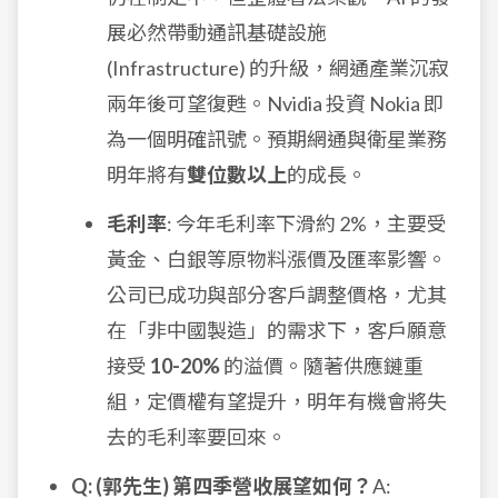
展必然帶動通訊基礎設施
(Infrastructure) 的升級，網通產業沉寂
兩年後可望復甦。Nvidia 投資 Nokia 即
為一個明確訊號。預期網通與衛星業務
明年將有
雙位數以上
的成長。
毛利率
: 今年毛利率下滑約 2%，主要受
黃金、白銀等原物料漲價及匯率影響。
公司已成功與部分客戶調整價格，尤其
在「非中國製造」的需求下，客戶願意
接受
10-20%
的溢價。隨著供應鏈重
組，定價權有望提升，明年有機會將失
去的毛利率要回來。
Q: (郭先生) 第四季營收展望如何？
A: