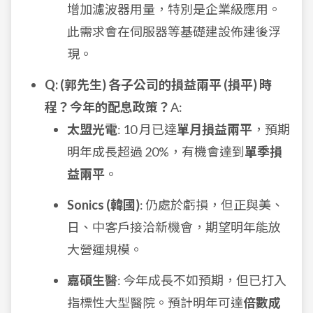
增加濾波器用量，特別是企業級應用。
此需求會在伺服器等基礎建設佈建後浮
現。
Q: (郭先生) 各子公司的損益兩平 (損平) 時
程？今年的配息政策？
A:
太盟光電
: 10 月已達
單月損益兩平
，預期
明年成長超過 20%，有機會達到
單季損
益兩平
。
Sonics (韓國)
: 仍處於虧損，但正與美、
日、中客戶接洽新機會，期望明年能放
大營運規模。
嘉碩生醫
: 今年成長不如預期，但已打入
指標性大型醫院。預計明年可達
倍數成