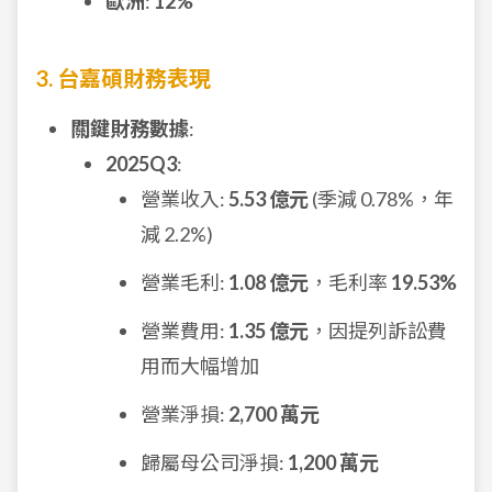
歐洲
:
12%
3. 台嘉碩財務表現
關鍵財務數據
:
2025Q3
:
營業收入:
5.53 億元
(季減 0.78%，年
減 2.2%)
營業毛利:
1.08 億元
，毛利率
19.53%
營業費用:
1.35 億元
，因提列訴訟費
用而大幅增加
營業淨損:
2,700 萬元
歸屬母公司淨損:
1,200 萬元