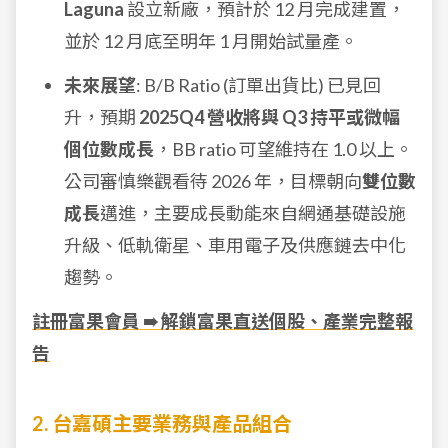
Laguna
設立新廠，預計於 12 月完成建置，
並於 12 月底至明年 1 月開始試量產。
未來展望
: B/B Ratio (訂單出貨比) 已見回
升，預期
2025Q4 營收將與 Q3 持平或微幅
個位數成長
，BB ratio 可望維持在 1.0 以上。
公司審慎樂觀看待 2026 年，目標朝向
雙位數
成長
邁進，主要成長動能來自網通基礎設施
升級、低軌衛星、車用電子及供應鏈去中化
趨勢。
註冊富果會員 ➠ 解鎖富果直送個股、產業完整報
告
2. 台嘉碩主要業務與產品組合