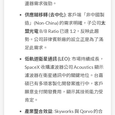
盪器需求強勁。
供應鏈移轉 (去中化)
: 客戶端「非中國製
造」(Non-China) 的需求明確，子公司
太
盟光電
B/B Ratio 已達 1.2，反映此趨
勢。公司菲律賓新廠的設立正是為了滿
足此需求。
低軌道衛星通訊 (LEO)
: 市場持續成長，
SpaceX 收購濾波器公司 Acoustics 顯示
濾波器在衛星通訊中的關鍵地位。台嘉
碩已有多項客製化開發案進行中，客戶
願意支付開發費用，顯示其技術能力受
肯定。
產業整合效益
: Skyworks 與 Qorvo 的合