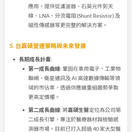
應用，提供從濾波器、石英元件到天
線、LNA、分流電阻 (Shunt Resistor) 及
磁性傳感器等更完整的解決方案。
5. 台嘉碩營運策略與未來發展
長期成長計畫
:
第一成長曲線
: 鞏固在車用電子、工業物
聯網、衛星通訊及 AI 高速數據傳輸等領
域的市佔率，透過供應鏈重組趨勢爭取
更高定價權。
第二成長曲線
: 將
嘉碩生醫
定位為公司第
二成長引擎，專注於醫療器材與檢驗感
測器市場。目前已打入超過 40 家大型醫