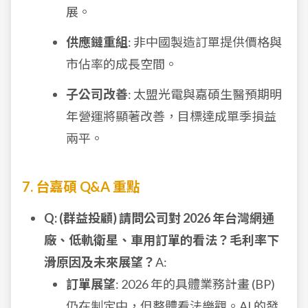
展。
供應鏈重組
: 非中國製造訂單提供價格與
市佔率的成長空間。
子公司改善
: 太盟光電與嘉碩生醫預期明
年營運將顯著改善，目標達成單季損益
兩平。
7. 台嘉碩 Q&A 重點
Q: (群益投顧) 請問公司對 2026 年台灣網通
廠、低軌衛星、車用訂單的看法？毛利率下
滑原因及未來展望？
A:
訂單展望
: 2026 年的具體業務計畫 (BP)
仍在制定中，但整體看法樂觀。AI 的發