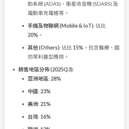
助系統 (ADAS)、衛星收音機 (SDARS) 及
電動車充電樁等。
手機及物聯網 (Mobile & IoT)
: 佔比
20%
。
其他 (Others)
: 佔比
15%
，包含醫療、國
防等利基型應用。
銷售地區分佈 (2025Q3)
:
亞洲地區
:
28%
中國
:
23%
美洲
:
21%
台灣
:
16%