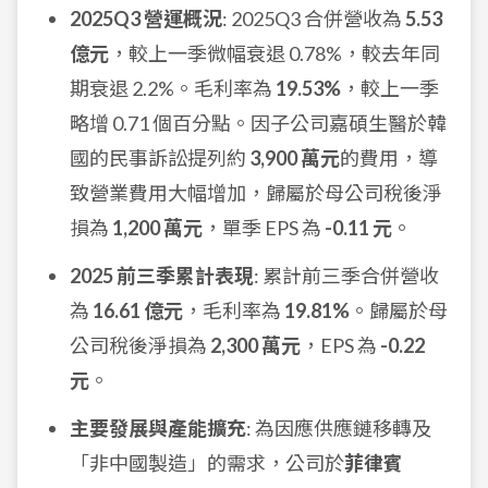
2025Q3 營運概況
: 2025Q3 合併營收為
5.53
億元
，較上一季微幅衰退 0.78%，較去年同
期衰退 2.2%。毛利率為
19.53%
，較上一季
略增 0.71 個百分點。因子公司嘉碩生醫於韓
國的民事訴訟提列約
3,900 萬元
的費用，導
致營業費用大幅增加，歸屬於母公司稅後淨
損為
1,200 萬元
，單季 EPS 為
-0.11 元
。
2025 前三季累計表現
: 累計前三季合併營收
為
16.61 億元
，毛利率為
19.81%
。歸屬於母
公司稅後淨損為
2,300 萬元
，EPS 為
-0.22
元
。
主要發展與產能擴充
: 為因應供應鏈移轉及
「非中國製造」的需求，公司於
菲律賓