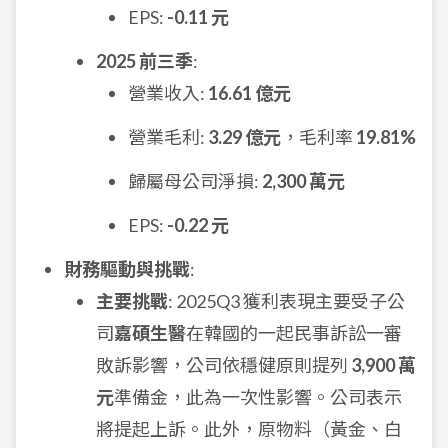
EPS:
-0.11 元
2025 前三季
:
營業收入:
16.61 億元
營業毛利:
3.29 億元
，毛利率
19.81%
歸屬母公司淨損:
2,300 萬元
EPS:
-0.22 元
財務驅動與挑戰
:
主要挑戰
: 2025Q3 獲利表現主要受子公
司
嘉碩生醫
在韓國的一起民事訴訟一審
敗訴影響，公司依穩健原則提列
3,900 萬
元
準備金，此為一次性影響。公司表示
將提起上訴。此外，原物料（黃金、白