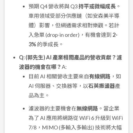
預期 Q4 營收將與 Q3
持平或微幅成長
。
車用領域受部分供應鏈（如安森美半導
體）影響，但網通需求相對樂觀。若計
入急單 (drop-in order)，有機會達到
2-
3%
的季成長。
Q: (郭先生) AI 產業相關產品的營收貢獻？濾
波器的機會在哪？
A:
目前 AI 相關營收主要來自
有線網路
，如
AI 伺服器、交換器等，以
石英振盪器
產
品為主。
濾波器的主要機會在
無線網路
。當企業
為了 AI 應用將網路從 WiFi 6 升級到 WiFi
7/8，MIMO (多輸入多輸出) 技術將大幅