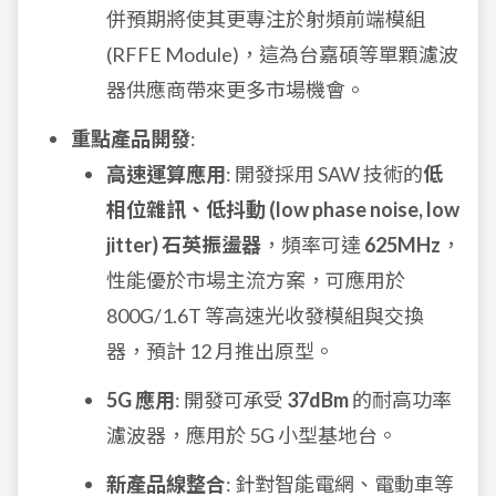
併預期將使其更專注於射頻前端模組
(RFFE Module)，這為台嘉碩等單顆濾波
器供應商帶來更多市場機會。
重點產品開發
:
高速運算應用
: 開發採用 SAW 技術的
低
相位雜訊、低抖動 (low phase noise, low
jitter) 石英振盪器
，頻率可達
625MHz
，
性能優於市場主流方案，可應用於
800G/1.6T 等高速光收發模組與交換
器，預計 12 月推出原型。
5G 應用
: 開發可承受
37dBm
的耐高功率
濾波器，應用於 5G 小型基地台。
新產品線整合
: 針對智能電網、電動車等