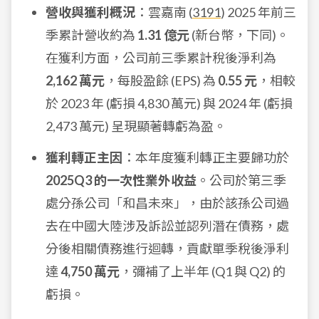
營收與獲利概況
：雲嘉南 (
3191
) 2025 年前三
季累計營收約為
1.31 億元
(新台幣，下同)。
在獲利方面，公司前三季累計稅後淨利為
2,162 萬元
，每股盈餘 (EPS) 為
0.55 元
，相較
於 2023 年 (虧損 4,830 萬元) 與 2024 年 (虧損
2,473 萬元) 呈現顯著轉虧為盈。
獲利轉正主因
：本年度獲利轉正主要歸功於
2025Q3 的一次性業外收益
。公司於第三季
處分孫公司「和昌未來」，由於該孫公司過
去在中國大陸涉及訴訟並認列潛在債務，處
分後相關債務進行迴轉，貢獻單季稅後淨利
達
4,750 萬元
，彌補了上半年 (Q1 與 Q2) 的
虧損。