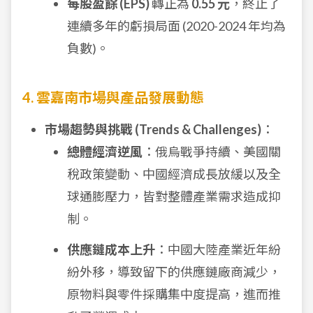
每股盈餘 (EPS)
轉正為
0.55 元
，終止了
連續多年的虧損局面 (2020-2024 年均為
負數)。
4. 雲嘉南市場與產品發展動態
市場趨勢與挑戰 (Trends & Challenges)
：
總體經濟逆風
：俄烏戰爭持續、美國關
稅政策變動、中國經濟成長放緩以及全
球通膨壓力，皆對整體產業需求造成抑
制。
供應鏈成本上升
：中國大陸產業近年紛
紛外移，導致留下的供應鏈廠商減少，
原物料與零件採購集中度提高，進而推