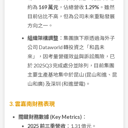
約為
169 萬元
，佔總營收
1.29%
。雖然
目前佔比不高，但為公司未來重點發展
方向之一。
組織架構調整
：集團旗下原透過海外子
公司 Dataworld 轉投資之「和昌未
來」，因考量營運效益與訴訟風險，已
於 2025Q3 完成處分並除列，目前集團
主要生產基地集中於昆山 (昆山和進、昆
山和廣) 及深圳 (和進塑電)。
3. 雲嘉南財務表現
關鍵財務數據 (Key Metrics)
：
2025 前三季營收
：1.31 億元。