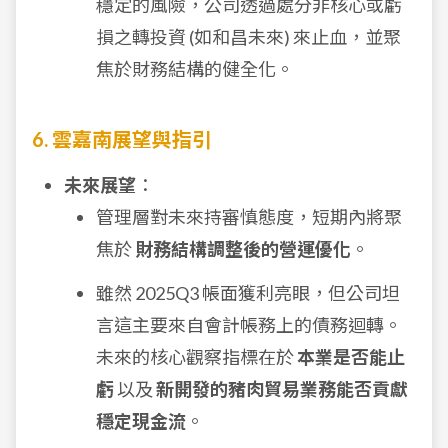
穩定的風險，公司透過處分非核心或虧
損之轉投資 (如和昌未來) 來止血，並聚
焦於財務結構的健全化。
6. 雲嘉南展望與指引
未來展望
：
管理層對未來持審慎態度，短期內將聚
焦於
財務結構調整後的營運優化
。
雖然 2025Q3 帳面獲利亮眼，但公司坦
言這主要來自會計帳務上的債務迴轉。
未來的核心觀察指標在於
本業是否能止
虧
以及
新開發的豬肉貿易業務能否貢獻
穩定現金流
。