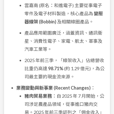
雲嘉南 (原名：和進電子) 主要從事電子
零件及電子材料製造，核心產品為
變壓
器線架 (Bobbin)
及相關線圈產品。
產品應用範圍廣泛，涵蓋資訊、通訊衛
星、消費性電子、家電、航太、軍事及
汽車工業等。
2025 年前三季，「線架收入」佔總營收
比重仍高達
98.71%
(約 1.29 億元)，為公
司最主要的現金流來源。
業務變動與新事業 (Recent Changes)
：
豬肉貿易業務
：自 2025 年 7 月開始，公
司涉足農產品領域，從事進口豬肉交
易。2025 年前三季認列之「佣金收入」