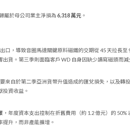
歸屬於母公司業主淨損為
6,318 萬元
。
出口，導致音圈馬達關鍵原料磁鐵的交期從 45 天拉長至 9
出貨。第三季則面臨客戶 WD 自身因缺少讀寫磁頭而減
損主要來自於第二季亞洲貨幣升值造成的匯兌損失，以及轉
獻投資收益。
策
，年度資本支出控制在折舊費用（約 1.2 億元）的 50% 
率提升，而非產能擴增。