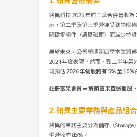
1. 銘異營運摘要
銘異科技 2025 年前三季合併營收為
示，第二季及第三季營運受到中國稀
關鍵零組件（讀寫磁頭）而減少拉貨
展望未來，公司預期第四季本業將
2024 年度表現。然而，受上半年
司預估
2026 年營收將有 5% 至 10%
註冊富果會員 ➠ 解鎖富果直送個股
2. 銘異主要業務與產品組合
銘異的業務主要分為儲存（Storage
併營收約
85%
。