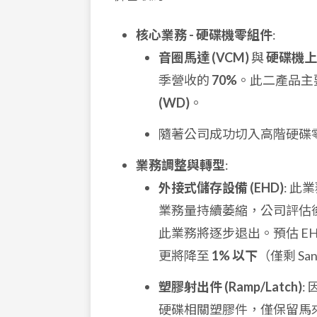
核心業務 - 硬碟機零組件
:
音圈馬達 (VCM)
與
硬碟機上蓋 
季營收的
70%
。此二產品主
(WD)
。
隨著公司成功切入高階硬碟零組
業務調整與轉型
:
外接式儲存設備 (EHD)
: 
業務量持續萎縮，公司評估
此業務將逐步退出。預估 EH
更將降至
1% 以下
（僅剩 S
塑膠射出件 (Ramp/Latch)
:
硬碟相關塑膠件，僅保留馬