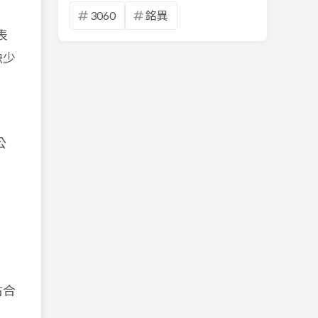
3060
銘異
表
缺少
公
佔合