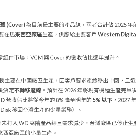
(Cover)
為目前最主要的產品線，兩者合計佔 2025 年
要在
馬來西亞廠區
生產，供應給主要客戶
Western Digita
件市場，VCM 與 Cover 的營收佔比逐年提升。
此業務主要在中國廠區生產，因客戶要求產線移出中國，且近
後決定
不轉移產線
。預計在 2026 年將現有機種生產完畢
D 營收佔比將從今年的 8% 降至明年的
5% 以下
，2027 
anDisk 移回台灣生產的少量業務）。
 因未打入 WD 高階產品線且需求減少，台灣廠區已停止生
來西亞廠區的小量生產。