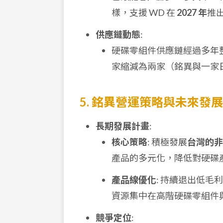
樣，支援 WD 在
2027 年
推
供應鏈動態
:
硬碟零組件供應鏈經過多年
家縮減為兩家（銘異與一家
5. 銘異營運策略與未來發展
長期發展計畫
:
核心策略
: 積極發展
台灣的非
產品的多元化，降低對硬碟
產品線優化
: 持續退出低
資源集中在高階硬碟零組件
競爭定位
: