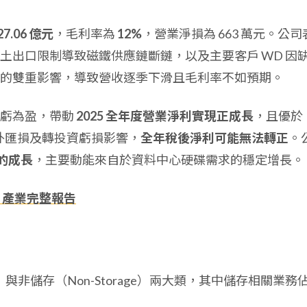
27.06 億元
，毛利率為
12%
，營業淨損為 663 萬元。公司
土出口限制導致磁鐵供應鏈斷鏈，以及主要客戶 WD 因
的雙重影響，導致營收逐季下滑且毛利率不如預期。
轉虧為盈，帶動
2025 全年度營業淨利實現正成長
，且優於
業外匯損及轉投資虧損影響，
全年稅後淨利可能無法轉正
。
 的成長
，主要動能來自於資料中心硬碟需求的穩定增長。
、產業完整報告
）與非儲存（Non-Storage）兩大類，其中儲存相關業務