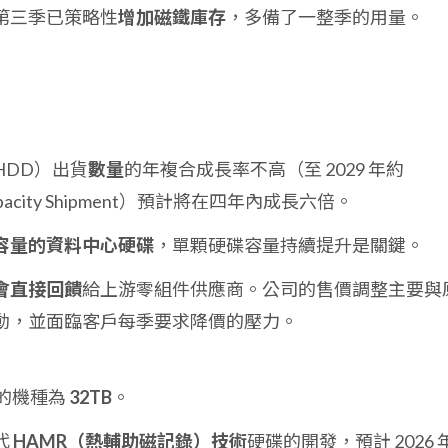
第三季已策略性
增加磁鐵庫存
，多備了一整季的用量。
HDD）出貨
數量
的年複合成長率不高（至 2029 年約
pacity Shipment）預計將在四年內成長六倍。
容量的資料中心硬碟
，單顆硬碟容量持續提升是關鍵。
會直接回饋
給上游零組件供應商。公司的售價調整主要與
動，並面臨客戶每季要求降價的壓力。
量的機種為
32TB
。
代
HAMR（熱輔助磁記錄）技術
硬碟的開發，預計 2026 