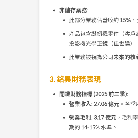
非儲存業務
:
此部分業務佔營收約
15%
，
產品包含縫紉機零件（客戶為
投影機光學正鏡（佳世達）、
此業務被視為公司
未來的核
3. 銘異財務表現
關鍵財務指標 (2025 前三季)
:
營業收入
:
27.06 億元
。各季度
營業毛利
:
3.17 億元
，毛利
期的 14-15% 水準。