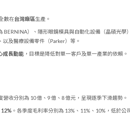
全數在
台灣廠區
生產。
 BERNINA）、隱形眼鏡模具與自動化設備（晶碩光學
以及醫療設備零件（Parker）等。
心成長動能
，目標是降低對單一客戶及單一產業的依賴。
營收分別為 10 億、9 億、8 億元，呈現逐季下滑趨勢。
率
12%
。各季度毛利率分別為 13%、11%、10%，低於公