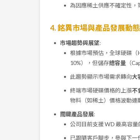
為因應稀土供應不確定性，
4. 銘異市場與產品發展動態
市場趨勢與展望
:
根據市場預估，全球硬碟（
10%），但儲存
總容量
（Ca
此趨勢顯示市場需求轉向
大
終端市場硬碟價格的上漲
不
物料（如稀土）價格波動連
關鍵產品發展
:
公司目前支援 WD 最高容
已跟隨客戶腳步，參與下一