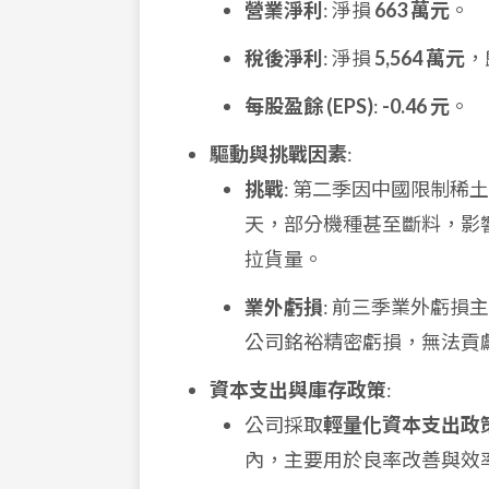
營業淨利
: 淨損
663 萬元
。
稅後淨利
: 淨損
5,564 萬元
，
每股盈餘 (EPS)
:
-0.46 元
。
驅動與挑戰因素
:
挑戰
: 第二季因中國限制稀土
天，部分機種甚至斷料，影響
拉貨量。
業外虧損
: 前三季業外虧
公司銘裕精密虧損，無法貢
資本支出與庫存政策
:
公司採取
輕量化資本支出政
內，主要用於良率改善與效