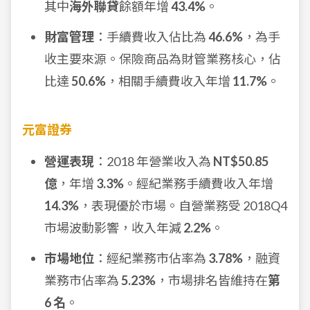
其中
海外聯貸
餘額年增
43.4%
。
財富管理
：手續費收入佔比為
46.6%
，為手
收主要來源。保險商品為財管業務核心，佔
比達
50.6%
，相關手續費收入年增
11.7%
。
元富證券
營運表現
：2018 年營業收入為
NT$50.85
億
，年增
3.3%
。經紀業務手續費收入年增
14.3%
，表現優於市場。自營業務受 2018Q4
市場波動影響，收入年減
2.2%
。
市場地位
：經紀業務市佔率為
3.78%
，融資
業務市佔率為
5.23%
，市場排名皆維持在
第
6 名
。