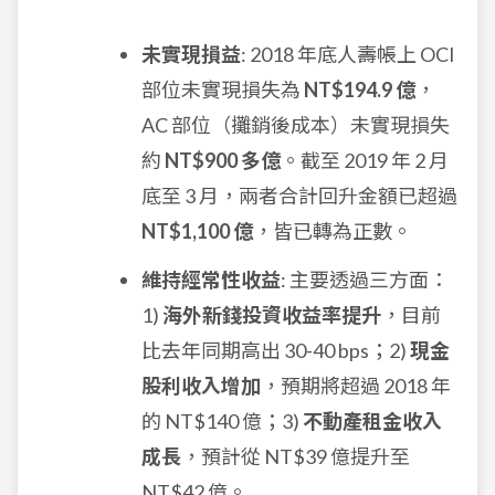
未實現損益
: 2018 年底人壽帳上 OCI
部位未實現損失為
NT$194.9 億
，
AC 部位（攤銷後成本）未實現損失
約
NT$900 多億
。截至 2019 年 2 月
底至 3 月，兩者合計回升金額已超過
NT$1,100 億
，皆已轉為正數。
維持經常性收益
: 主要透過三方面：
1)
海外新錢投資收益率提升
，目前
比去年同期高出 30-40 bps；2)
現金
股利收入增加
，預期將超過 2018 年
的 NT$140 億；3)
不動產租金收入
成長
，預計從 NT$39 億提升至
NT$42 億。