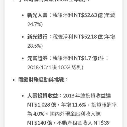
新光人壽
：稅後淨利
NT$52.63 億
(年減
24.7%)
新光銀行
：稅後淨利
NT$52.18 億
(年增
28.5%)
元富證券
：稅後淨利
NT$1.7 億
(註：
2018/10/1 後 100% 認列)
關鍵財務驅動與挑戰
：
人壽投資收益
：2018 年總投資收益達
NT$1,028 億
，年增
11.6%
，投資報酬率
為
4.0%
。國內外現金股利收入達
NT$140 億
，不動產租金收入
NT$39