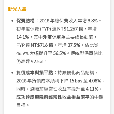
新光人壽
保費結構
：2018 年總保費收入年增
9.3%
。
初年度保費 (FYP) 達
NT$1,267 億
，年增
14.1%
，其中
外幣保單
為主要成長動能，
FYP 達
NT$716 億
，年增
37.5%
，佔比從
46.9% 大幅提升至
56.5%
。傳統型保單佔比
仍高達 92.5%。
負債成本與損平點
：持續優化商品結構，
2018 年負債成本順利下降
15 bps
至
4.08%
。
同時，避險前經常性收益率提升至
4.11%
，
成功達成避險前經常性收益損益兩平
的中期
目標。