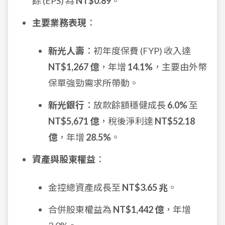
餘 (EPS) 為
NT$0.89
。
主要業務表現
：
新光人壽
：初年度保費 (FYP) 收入達
NT$1,267 億
，年增
14.1%
，主要由外幣
保單強勁需求所帶動。
新光銀行
：放款餘額穩健成長
6.0%
至
NT$5,671 億
，稅後淨利達
NT$52.18
億
，年增
28.5%
。
資產與股東權益
：
金控總資產成長至
NT$3.65 兆
。
合併股東權益為
NT$1,442 億
，年增