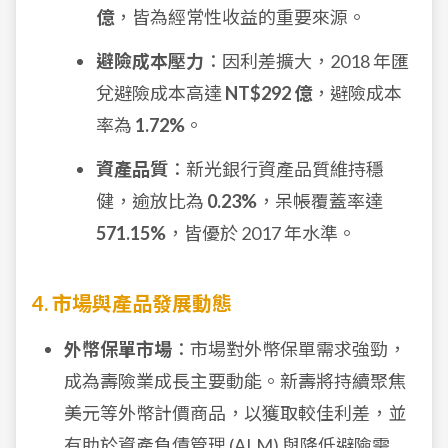
億
，皆為經常性收益的重要來源。
避險成本壓力
：因利差擴大，2018 年匯
兌避險成本高達
NT$292 億
，避險成本
率為
1.72%
。
資產品質
：新光銀行資產品質維持穩
健，逾放比為
0.23%
，呆帳覆蓋率達
571.15%
，皆優於 2017 年水準。
4. 市場與產品發展動態
外幣保單市場
：市場對外幣保單需求強勁，
成為壽險業成長主要動能。新壽將持續聚焦
美元等外幣計價商品，以獲取較佳利差，並
有助於資產負債管理 (ALM) 與降低避險需