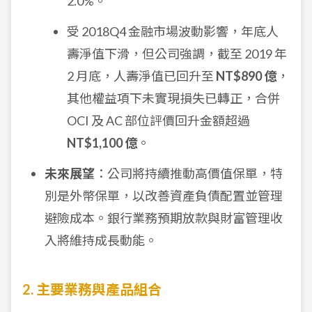
2.0%。
受 2018Q4 金融市場波動影響，年底人
壽淨值下滑，但公司強調，截至 2019 年
2 月底，人壽淨值已回升至
NT$890 億
，
其他權益項下未實現損失已轉正，合併
OCI 及 AC 部位評價回升金額超過
NT$1,100 億
。
未來展望
：公司將持續推動高價值保單，特
別是外幣保單，以改善資產負債配置並管理
避險成本。銀行業務預期放款與財富管理收
入將維持成長動能。
2. 主要業務與產品組合