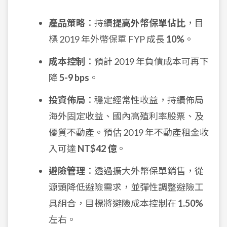
產品策略
：持續
提高外幣保單佔比
，目
標 2019 年外幣保單 FYP 成長
10%
。
成本控制
：預計 2019 年負債成本可再下
降
5-9 bps
。
投資佈局
：穩定經常性收益，持續佈局
海外固定收益、國內高殖利率股票、及
優質不動產。預估 2019 年不動產租金收
入可達
NT$42 億
。
避險管理
：透過擴大外幣保單銷售，從
源頭降低避險需求，並彈性調整避險工
具組合，目標將避險成本控制在
1.50%
左右。