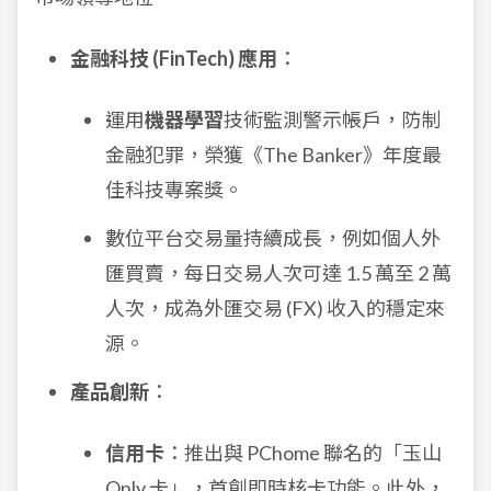
金融科技 (FinTech) 應用
：
運用
機器學習
技術監測警示帳戶，防制
金融犯罪，榮獲《The Banker》年度最
佳科技專案獎。
數位平台交易量持續成長，例如個人外
匯買賣，每日交易人次可達 1.5 萬至 2 萬
人次，成為外匯交易 (FX) 收入的穩定來
源。
產品創新
：
信用卡
：推出與 PChome 聯名的「玉山
Only 卡」，首創即時核卡功能。此外，