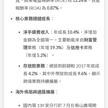
元
，股東權益報酬率 (ROE) 為
12.24%
，資產
報酬率 (ROA) 為
0.87%
。
核心業務穩健成長
：
淨手續費收入
：年成長
10.4%
，淨增加
金額為全國第一。主要動能來自
財富管
理
業務（年增
19.3%
）及
信用卡
業務
（年增
5.2%
）。
存放款業務
：總放款餘額較 2017 年底成
長
4.2%
，其中外幣放款成長
9.6%
，顯示
跨境業務持續擴展。
海外佈局與通路擴展
：
國內第 139 家分行於 7 月在南山廣場開