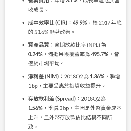
營業費用
：年增
3.1%
，成長率遠低於營
收成長。
成本效率比 (CIR)
：
49.9%
，較 2017 年底
的 53.6% 顯著改善。
資產品質
：逾期放款比率 (NPL) 為
0.24%
，備抵呆帳覆蓋率為
495.7%
，皆
優於市場平均。
淨利差 (NIM)
：2018Q2 為
1.36%
，季增
1 bp，主要受惠於投資收益提升。
存放款利差 (Spread)
：2018Q2 為
1.56%
，季減 3 bp，主因是外幣資金成本
上升，且外幣存放款佔比結構不同所
致。