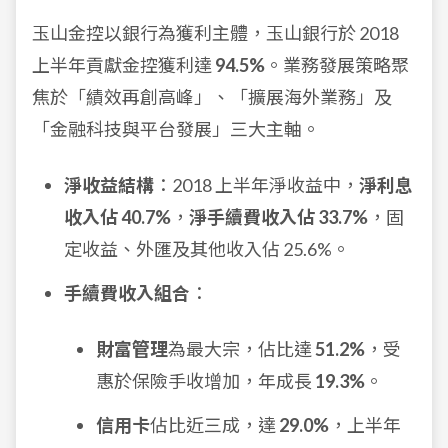
玉山金控以銀行為獲利主體，玉山銀行於 2018
上半年貢獻金控獲利達
94.5%
。業務發展策略聚
焦於「績效再創高峰」、「擴展海外業務」及
「金融科技與平台發展」三大主軸。
淨收益結構
：2018 上半年淨收益中，
淨利息
收入佔 40.7%
，
淨手續費收入佔 33.7%
，固
定收益、外匯及其他收入佔 25.6%。
手續費收入組合
：
財富管理
為最大宗，佔比達
51.2%
，受
惠於保險手收增加，年成長
19.3%
。
信用卡
佔比近三成，達
29.0%
，上半年