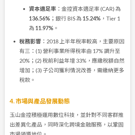
資本適足率
：金控資本適足率 (CAR) 為
136.56%
；銀行 BIS 為
15.24%
，Tier 1
為
11.97%
。
稅務影響
：2018 上半年稅率較高，主要原因
有三：(1) 營利事業所得稅率由 17% 調升至
20%；(2) 稅前利益年增 33%，應繳稅額自然
增加；(3) 子公司獲利情況改善，需繳納更多
稅款。
4. 市場與產品發展動態
玉山金控積極運用數位科技，並針對不同客群推
出差異化產品，同時深化跨境金融服務，以鞏固
市場領導地位。