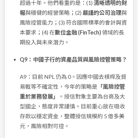
超過十年。他們看重的是：(1)
清晰透明的財
報
與穩健的經營策略；(2)
嚴謹的公司治理
與
風險控管能力；(3) 符合國際標準的會計與資
本要求；(4) 在
數位金融 (FinTech)
領域的長
期投入與未來潛力。
Q9：中國子行的資產品質與風險控管策略？
A9：目前 NPL 仍為 0。因應中國去槓桿及貿
易戰等不確定性，今年的策略是
「風險控管
重於業務發展」
。授信對象主要為台商及大
型國企，態度非常謹慎。目前重心放在吸收
存款以穩定資金，整體授信規模約 5 億多美
元，風險相對可控。