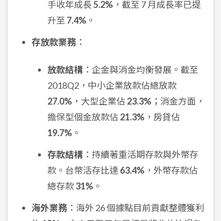
手收年成長
5.2%
，截至 7 月成長率已提
升至
7.4%
。
存放款業務
：
放款結構
：企金與消金均衡發展。截至
2018Q2，中小企業放款佔總放款
27.0%
，大型企業佔
23.3%
；消金方面，
擔保型個金放款佔
21.3%
，房貸佔
19.7%
。
存款結構
：持續著重活期存款與外幣存
款。台幣活存比達
63.4%
，外幣存款佔
總存款
31%
。
海外業務
：海外 26 個據點目前貢獻整體獲利