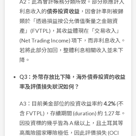
A2：此為會計帳務分類所致。部分原應計入
利息收入的
債券投資收益
，因會計準則被歸
類於「透過損益按公允價值衡量之金融資
產」(FVTPL)，其收益體現在「交易收入」
(Net Trading Income) 項下，而非利息收入。
若將此部分加回，整體利息相關收入並未下
降。
Q3：外幣存放比下降，海外債券投資的收益
率及評價損失狀況如何？
A3：目前美金部位的投資收益率約
4.2%
(不
含 FVTPL)，存續期間 (duration) 約 1.27 年。
因投資標的幾乎皆為 A 級以上，且土耳其等
高風險國家曝險極低，因此評價損失 (OCI