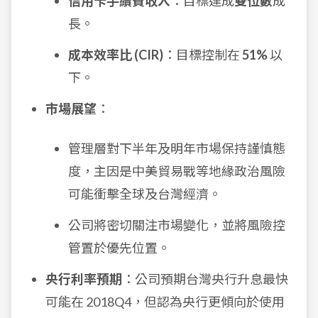
信用卡手續費收入
：目標達成
雙位數
成
長。
成本效率比 (CIR)
：目標控制在
51%
以
下。
市場展望
：
管理層對下半年及明年市場保持謹慎態
度，主因是中美貿易戰等地緣政治風險
可能衝擊全球及台灣經濟。
公司將密切關注市場變化，並將風險控
管置於優先位置。
央行利率預期
：公司預期台灣央行升息最快
可能在 2018Q4，但認為央行更傾向於使用