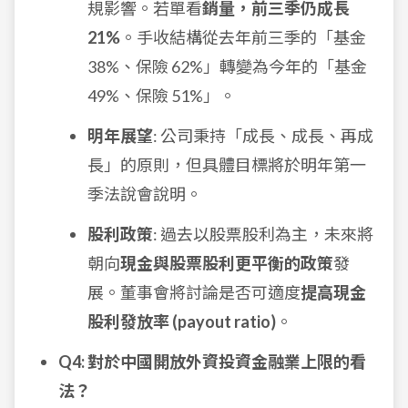
規影響。若單看
銷量，前三季仍成長
21%
。手收結構從去年前三季的「基金
38%、保險 62%」轉變為今年的「基金
49%、保險 51%」。
明年展望
: 公司秉持「成長、成長、再成
長」的原則，但具體目標將於明年第一
季法說會說明。
股利政策
: 過去以股票股利為主，未來將
朝向
現金與股票股利更平衡的政策
發
展。董事會將討論是否可適度
提高現金
股利發放率 (payout ratio)
。
Q4: 對於中國開放外資投資金融業上限的看
法？