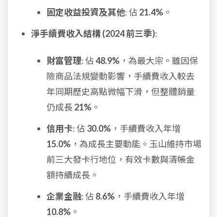
固定收益投資及其他
: 佔
21.4%
。
淨手續費收入結構 (2024 前三季)
:
財富管理
: 佔
48.9%
，為最大宗。雖因保
險商品法規變動影響，手續費收入較去
年同期歷史高點微幅下滑，但整體銷量
仍成長
21%
。
信用卡
: 佔
30.0%
，手續費收入年增
15.0%
，為成長主要動能。玉山維持市場
前三大發卡行地位，有效卡數與清帳金
額持續成長。
企業金融
: 佔
8.6%
，手續費收入年增
10.8%
。