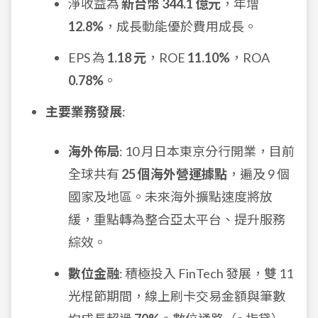
淨收益為
新台幣 344.1 億元
，年增
12.8%
，成長動能優於費用成長。
EPS 為
1.18 元
，ROE
11.10%
，ROA
0.78%
。
主要業務發展
:
海外佈局
: 10 月日本東京分行開業，目前
全球共有
25 個海外營運據點
，遍及 9 個
國家及地區。未來海外擴點速度將放
緩，重點轉為整合亞太平台、提升服務
綜效。
數位金融
: 積極投入 FinTech 發展，雙 11
光棍節期間，線上刷卡交易金額與筆數