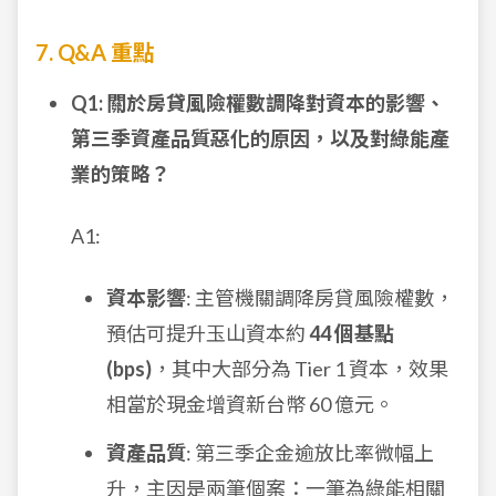
7. Q&A 重點
Q1: 關於房貸風險權數調降對資本的影響、
第三季資產品質惡化的原因，以及對綠能產
業的策略？
A1:
資本影響
: 主管機關調降房貸風險權數，
預估可提升玉山資本約
44 個基點
(bps)
，其中大部分為 Tier 1 資本，效果
相當於現金增資新台幣 60 億元。
資產品質
: 第三季企金逾放比率微幅上
升，主因是兩筆個案：一筆為綠能相關