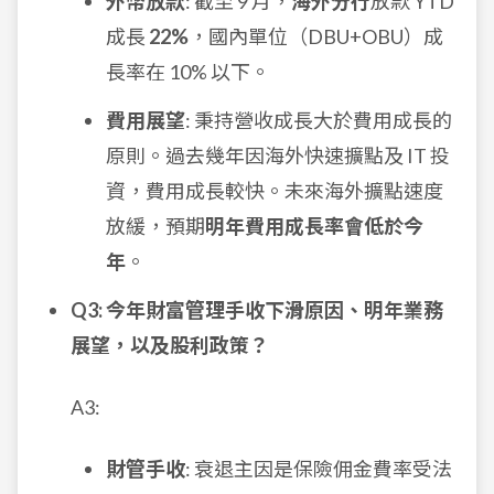
外幣放款
: 截至 9 月，
海外分行
放款 YTD
成長
22%
，國內單位（DBU+OBU）成
長率在 10% 以下。
費用展望
: 秉持營收成長大於費用成長的
原則。過去幾年因海外快速擴點及 IT 投
資，費用成長較快。未來海外擴點速度
放緩，預期
明年費用成長率會低於今
年
。
Q3: 今年財富管理手收下滑原因、明年業務
展望，以及股利政策？
A3:
財管手收
: 衰退主因是保險佣金費率受法