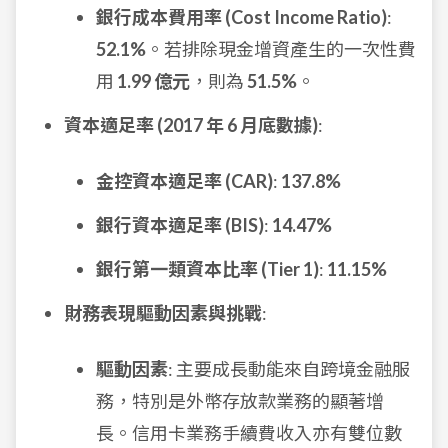
銀行成本費用率 (Cost Income Ratio)
:
52.1%
。若排除現金增資產生的一次性費
用
1.99 億元
，則為
51.5%
。
資本適足率 (2017 年 6 月底數據)
:
金控資本適足率 (CAR)
:
137.8%
銀行資本適足率 (BIS)
:
14.47%
銀行第一類資本比率 (Tier 1)
:
11.15%
財務表現驅動因素與挑戰
:
驅動因素
: 主要成長動能來自跨境金融服
務，特別是外幣存放款業務的顯著增
長。信用卡業務手續費收入亦有雙位數