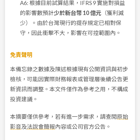
A6: 根據目前試算結果，IFRS 9 實施對損益
的影響數預計
少於新台幣 10 億元
（獲利減
少）。由於台灣現行的提存規定已相對保
守，因此衝擊不大，影響在可控範圍內。
免責聲明
本備忘錄之數據及陳述根據現有公開資訊與初步
檢核，可能因實際財務報表或管理層後續公告更
新資訊而調整。本文件僅作為參考之用，不構成
投資建議。
本摘要僅供參考，若有進一步需求，請查閱
原始
影音
及
法說會簡報
內容或公司官方公告。