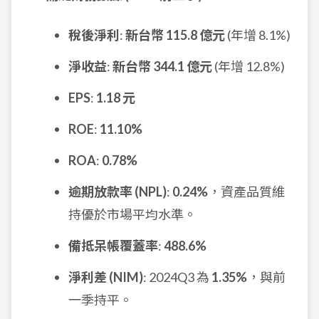
稅後淨利
:
新台幣 115.8 億元
(年增 8.1%)
淨收益
:
新台幣 344.1 億元
(年增 12.8%)
EPS
:
1.18 元
ROE
:
11.10%
ROA
:
0.78%
逾期放款率 (NPL)
:
0.24%
，資產品質維
持優於市場平均水準。
備抵呆帳覆蓋率
:
488.6%
淨利差 (NIM)
: 2024Q3 為
1.35%
，與前
一季持平。