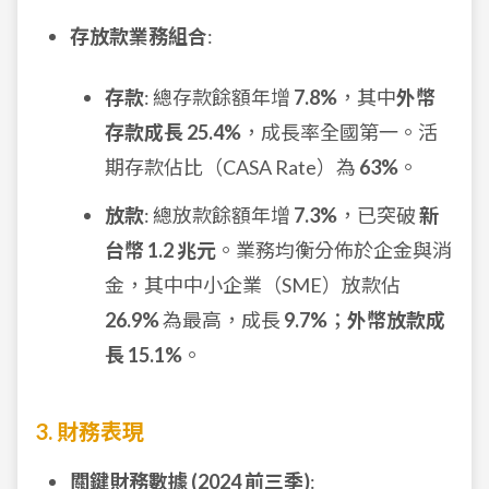
存放款業務組合
:
存款
: 總存款餘額年增
7.8%
，其中
外幣
存款成長 25.4%
，成長率全國第一。活
期存款佔比（CASA Rate）為
63%
。
放款
: 總放款餘額年增
7.3%
，已突破
新
台幣 1.2 兆元
。業務均衡分佈於企金與消
金，其中中小企業（SME）放款佔
26.9%
為最高，成長
9.7%
；
外幣放款成
長 15.1%
。
3. 財務表現
關鍵財務數據 (2024 前三季)
: