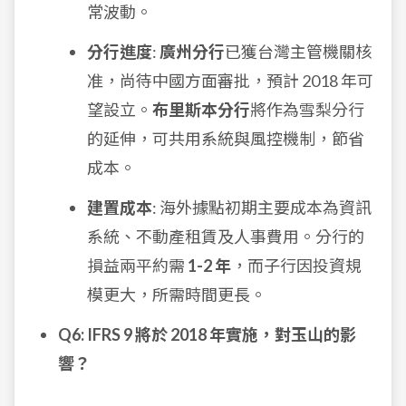
常波動。
分行進度
:
廣州分行
已獲台灣主管機關核
准，尚待中國方面審批，預計 2018 年可
望設立。
布里斯本分行
將作為雪梨分行
的延伸，可共用系統與風控機制，節省
成本。
建置成本
: 海外據點初期主要成本為資訊
系統、不動產租賃及人事費用。分行的
損益兩平約需
1-2 年
，而子行因投資規
模更大，所需時間更長。
Q6: IFRS 9 將於 2018 年實施，對玉山的影
響？