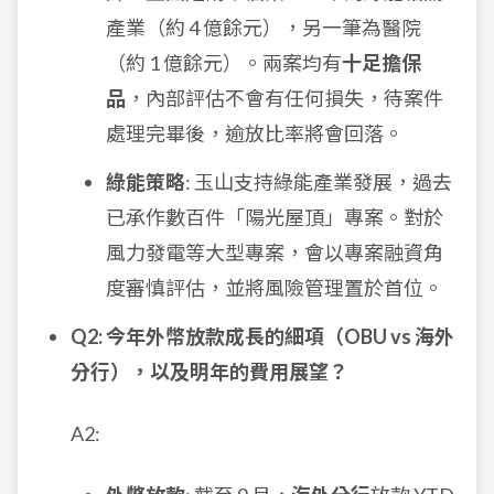
產業（約 4 億餘元），另一筆為醫院
（約 1 億餘元）。兩案均有
十足擔保
品
，內部評估不會有任何損失，待案件
處理完畢後，逾放比率將會回落。
綠能策略
: 玉山支持綠能產業發展，過去
已承作數百件「陽光屋頂」專案。對於
風力發電等大型專案，會以專案融資角
度審慎評估，並將風險管理置於首位。
Q2: 今年外幣放款成長的細項（OBU vs 海外
分行），以及明年的費用展望？
A2: