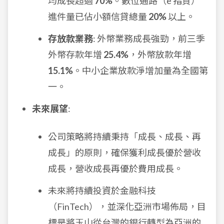
均成長超過
70%
。數位通路（e 指貸）
進件量已佔小額信貸總量
20%
以上。
存放款業務
: 外幣業務成長強勁，前三季
外幣存款年增
25.4%
，外幣放款年增
15.1%
。中小企業放款淨增加量為全國第
一。
未來展望
:
公司策略將持續秉持「成長、成長、再
成長」的原則，確保獲利成長優於營收
成長，營收成長再優於費用成長。
未來將持續投資於金融科技
（FinTech），並深化亞洲市場佈局，目
標是將玉山從台灣的銀行轉型為亞洲的