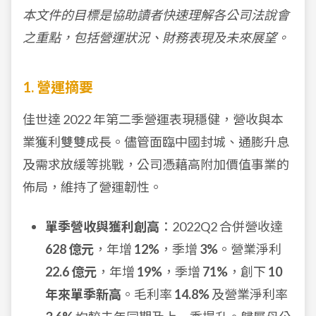
本文件的目標是協助讀者快速理解各公司法說會
之重點，包括營運狀況、財務表現及未來展望。
1. 營運摘要
佳世達 2022 年第二季營運表現穩健，營收與本
業獲利雙雙成長。儘管面臨中國封城、通膨升息
及需求放緩等挑戰，公司憑藉高附加價值事業的
佈局，維持了營運韌性。
單季營收與獲利創高
：2022Q2 合併營收達
628 億元
，年增
12%
，季增
3%
。營業淨利
22.6 億元
，年增
19%
，季增
71%
，創下
10
年來單季新高
。毛利率
14.8%
及營業淨利率