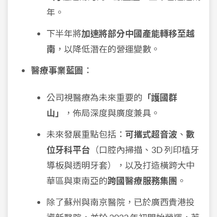
年。
下半年將
加速將部分中國產能轉移至越
南
，以降低潛在的營運變數。
醫療事業藍圖
：
公司視醫療為未來重要的
「護國群
山」
，佈局深度與廣度兼具。
未來發展重點包括：
可攜式超音波
、
數
位牙科平台
（口腔內掃描、3D 列印植牙
導板與透明牙套），以及打造橫跨大中
華區與東南亞的
跨國醫療服務集團
。
除了蘇州與南京醫院，已於廣西貴港投