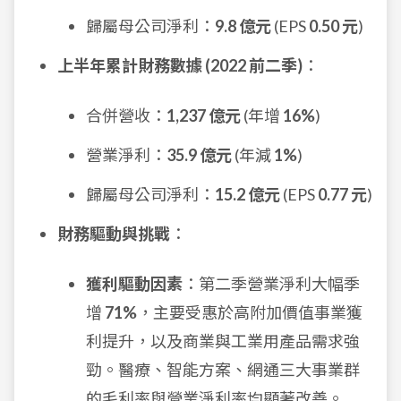
歸屬母公司淨利：
9.8 億元
(EPS
0.50 元
)
上半年累計財務數據 (2022 前二季)
：
合併營收：
1,237 億元
(年增
16%
)
營業淨利：
35.9 億元
(年減
1%
)
歸屬母公司淨利：
15.2 億元
(EPS
0.77 元
)
財務驅動與挑戰
：
獲利驅動因素
：第二季營業淨利大幅季
增
71%
，主要受惠於高附加價值事業獲
利提升，以及商業與工業用產品需求強
勁。醫療、智能方案、網通三大事業群
的毛利率與營業淨利率均顯著改善。