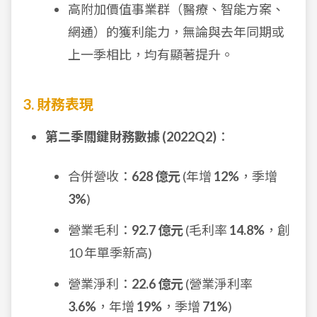
高附加價值事業群（醫療、智能方案、
網通）的獲利能力，無論與去年同期或
上一季相比，均有顯著提升。
3. 財務表現
第二季關鍵財務數據 (2022Q2)
：
合併營收：
628 億元
(年增
12%
，季增
3%
)
營業毛利：
92.7 億元
(毛利率
14.8%
，創
10 年單季新高)
營業淨利：
22.6 億元
(營業淨利率
3.6%
，年增
19%
，季增
71%
)