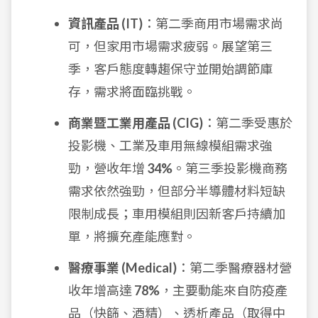
資訊產品 (IT)
：第二季商用市場需求尚
可，但家用市場需求疲弱。展望第三
季，客戶態度轉趨保守並開始調節庫
存，需求將面臨挑戰。
商業暨工業用產品 (CIG)
：第二季受惠於
投影機、工業及車用無線模組需求強
勁，營收年增
34%
。第三季投影機商務
需求依然強勁，但部分半導體材料短缺
限制成長；車用模組則因新客戶持續加
單，將擴充產能應對。
醫療事業 (Medical)
：第二季醫療器材營
收年增高達
78%
，主要動能來自防疫產
品（快篩、酒精）、透析產品（取得中