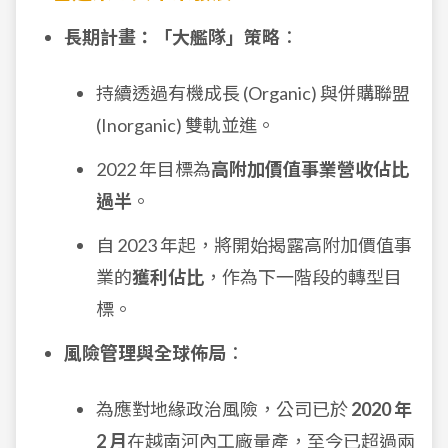
長期計畫：「大艦隊」策略
：
持續透過有機成長 (Organic) 與併購聯盟
(Inorganic) 雙軌並進。
2022 年目標為
高附加價值事業營收佔比
過半
。
自 2023 年起，將開始揭露高附加價值事
業的
獲利佔比
，作為下一階段的轉型目
標。
風險管理與全球佈局
：
為應對地緣政治風險，公司已於
2020 年
2 月
在越南河內工廠量產，至今已超過兩