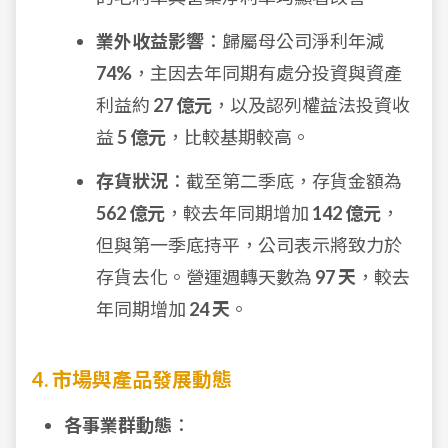
業外收益影響
：歸屬母公司淨利年減
74%
，主因去年同期有處分投資與資產
利益約
27 億元
，以及認列權益法投資收
益
5 億元
，比較基期較高。
存貨狀況
：截至第二季底，存貨金額為
562 億元
，較去年同期增加
142 億元
，
但與第一季底持平，公司表示將致力於
存貨去化。營運週轉天數為
97 天
，較去
年同期增加
24 天
。
4. 市場與產品發展動態
各事業群動態
：