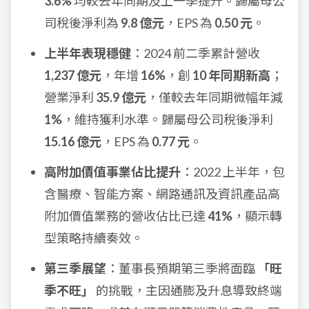
3.6%
均較去年同期及上一季提升。歸屬母公
司稅後淨利為
9.8 億元
，EPS 為
0.50 元
。
上半年表現穩健
：2024 前二季累計營收
1,237 億元
，年增
16%
，創
10 年同期新高
；
營業淨利
35.9 億元
，僅較去年同期微幅年減
1%
，維持獲利水準。歸屬母公司稅後淨利
15.16 億元
，EPS 為
0.77 元
。
高附加價值事業佔比提升
：2022 上半年，包
含醫療、智能方案、網路通訊及資訊產品高
附加價值業務的營收佔比已達
41%
，顯示轉
型策略持續奏效。
第三季展望
：董事長預期第三季將面臨
「旺
季不旺」
的挑戰，主因通膨及升息導致終端