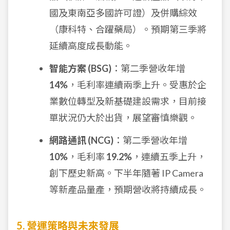
國及東南亞多國許可證）及併購綜效
（康科特、合躍藥局）。預期第三季將
延續高度成長動能。
智能方案 (BSG)
：第二季營收年增
14%
，毛利率連續兩季上升。受惠於企
業數位轉型及新基礎建設需求，目前接
單狀況仍大於出貨，展望審慎樂觀。
網路通訊 (NCG)
：第二季營收年增
10%
，毛利率
19.2%
，連續五季上升，
創下歷史新高。下半年隨著 IP Camera
等新產品量產，預期營收將持續成長。
5. 營運策略與未來發展