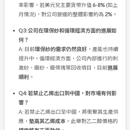
率影響，若美元兌主要貨幣升值
6-8%
(如上
月情況)，對公司營運的整體影響約為
2%
。
Q3: 公司在環保紗和循環經濟方面的進展如
何？
A: 目前
環保紗的需求仍然良好
，產能也持續
提升中。循環經濟方面，公司內部進行的刺
激紗、廢紗、廢條塊等回收項目，目前
進展
順利
。
Q4: 若禁止乙烯出口到中國，對市場有何影
響？
A: 若禁止乙烯出口至中國，將衝擊其生產供
應，
墊高其乙烯成本
。此舉對乙二醇價格的