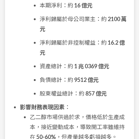
本期淨利：約
16 億元
淨利歸屬於母公司業主：約
2100 萬
元
淨利歸屬於非控制權益：約
16.2 億
元
資產總計：約
1 兆 0369 億元
負債總計：約
9512 億元
股東權益總計：約
857 億元
影響財務表現因素
：
乙二醇市場供過於求，價格低於生產成
本，接近變動成本，導致開工率雖維持
在
50-60%
，但產量越多虧損越多。