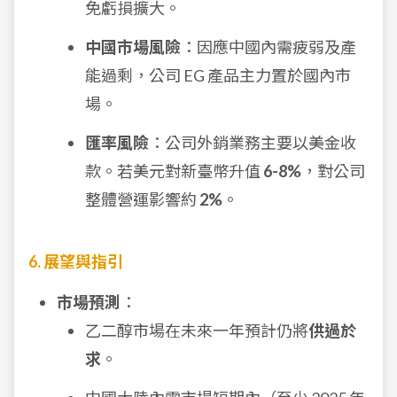
免虧損擴大。
中國市場風險
：因應中國內需疲弱及產
能過剩，公司 EG 產品主力置於國內市
場。
匯率風險
：公司外銷業務主要以美金收
款。若美元對新臺幣升值
6-8%
，對公司
整體營運影響約
2%
。
6. 展望與指引
市場預測
：
乙二醇市場在未來一年預計仍將
供過於
求
。