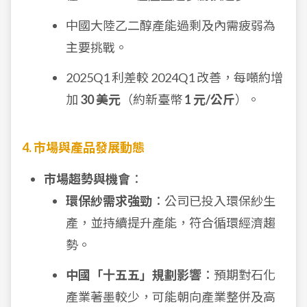
中國大陸乙二醇產能過剩及內需疲弱為
主要挑戰。
2025Q1 利差較 2024Q1 改善，每噸約增
加
30 美元
（約新臺幣
1 元/公斤
）。
4. 市場與產品發展動態
市場趨勢與機會
：
環保紗需求強勁
：公司已投入環保紗生
產，並持續提升產能，符合循環經濟趨
勢。
中國「十五五」規劃影響
：預期對石化
產業著墨較少，可能朝向產業整併及高