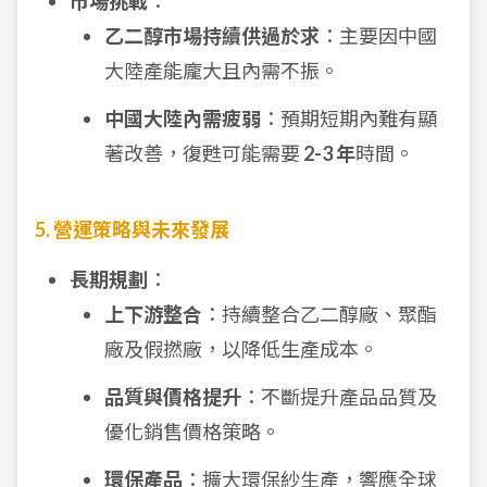
市場挑戰
：
乙二醇市場持續供過於求
：主要因中國
大陸產能龐大且內需不振。
中國大陸內需疲弱
：預期短期內難有顯
著改善，復甦可能需要
2-3 年
時間。
5. 營運策略與未來發展
長期規劃
：
上下游整合
：持續整合乙二醇廠、聚酯
廠及假撚廠，以降低生產成本。
品質與價格提升
：不斷提升產品品質及
優化銷售價格策略。
環保產品
：擴大環保紗生產，響應全球