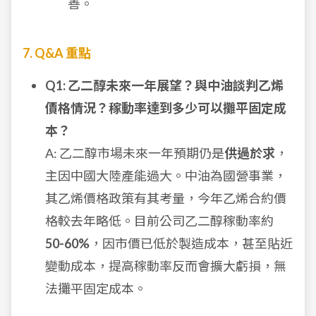
善。
7. Q&A 重點
Q1: 乙二醇未來一年展望？與中油談判乙烯
價格情況？稼動率達到多少可以攤平固定成
本？
A: 乙二醇市場未來一年預期仍是
供過於求
，
主因中國大陸產能過大。中油為國營事業，
其乙烯價格政策有其考量，今年乙烯合約價
格較去年略低。目前公司乙二醇稼動率約
50-60%
，因市價已低於製造成本，甚至貼近
變動成本，提高稼動率反而會擴大虧損，無
法攤平固定成本。