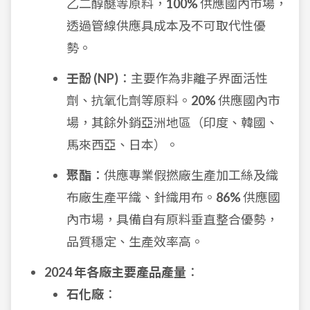
乙二醇醚等原料，
100%
供應國內市場，
透過管線供應具成本及不可取代性優
勢。
壬酚 (NP)
：主要作為非離子界面活性
劑、抗氧化劑等原料。
20%
供應國內市
場，其餘外銷亞洲地區（印度、韓國、
馬來西亞、日本）。
聚酯
：供應專業假撚廠生產加工絲及織
布廠生產平織、針織用布。
86%
供應國
內市場，具備自有原料垂直整合優勢，
品質穩定、生產效率高。
2024 年各廠主要產品產量
：
石化廠
：