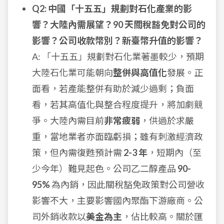
Q2: 中國「十五五」規劃對石化產業的影
響？大陸內需展望？90 天關稅豁免對公司的
影響？公司收款幣別？新臺幣升值的影響？
A: 「十五五」規劃對石化業著墨較少，預期
大陸石化業可能朝向
整併與高值化
發展。正
面看，若產能整併有助於減少過剩；負面
看，若其高值化與整合程度提升，將加劇競
爭。大陸內需目前
非常疲弱
，供過於求嚴
重，當地業者亦面臨虧損；雖有刺激經濟政
策，但內需復甦預計需
2-3 年
，短期內（至
少今年）難見起色。公司乙二醇產品
90-
95%
為內銷，因此關稅豁免政策對公司營收
影響不大，主要影響國內聚酯下游廠商。公
司外銷收款以
美金為主
，佔比較高。關於匯