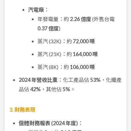
汽電廠
：
年發電量：約
2.26 億度
(外售台電
0.37 億度
)
蒸汽 (32K)：約
72,000 噸
蒸汽 (21K)：約
164,000 噸
蒸汽 (8K)：約
106,000 噸
2024 年營收比重
：化工產品佔
53%
，化纖產
品佔
42%
，其他佔
5%
。
3. 財務表現
個體財務報表 (2024 年度)
：