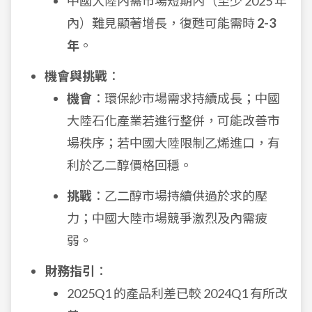
中國大陸內需市場短期內（至少 2025 年
內）難見顯著增長，復甦可能需時
2-3
年
。
機會與挑戰
：
機會
：環保紗市場需求持續成長；中國
大陸石化產業若進行整併，可能改善市
場秩序；若中國大陸限制乙烯進口，有
利於乙二醇價格回穩。
挑戰
：乙二醇市場持續供過於求的壓
力；中國大陸市場競爭激烈及內需疲
弱。
財務指引
：
2025Q1 的產品利差已較 2024Q1 有所改