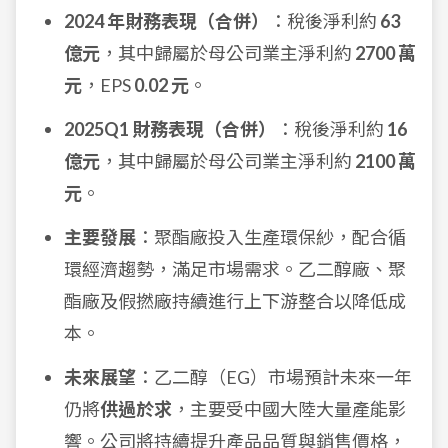
2024 年財務表現（合併）
：稅後淨利約
63
億元
，其中歸屬於母公司業主淨利約
2700 萬
元
，EPS
0.02 元
。
2025Q1 財務表現（合併）
：稅後淨利約
16
億元
，其中歸屬於母公司業主淨利約
2100 萬
元
。
主要發展
：聚酯廠投入生產環保紗，配合循
環經濟趨勢，滿足市場需求。乙二醇廠、聚
酯廠及假撚廠持續進行上下游整合以降低成
本。
未來展望
：乙二醇（EG）市場預計未來一年
仍將
供過於求
，主要受中國大陸大量產能影
響。公司將持續提升產品品質與銷售價格，