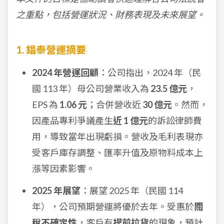
之重點，包括營運狀況、財務表現及未來展望。
1. 錩泰營運摘要
2024 年營運回顧
：公司指出，2024 年（民
國 113 年）母公司營業收入為
23.5 億元
，
EPS 為
1.06 元
；合併營收近
30 億元
。然而，
因產品專利爭議產生
近 1 億元
的訴訟律師費
用，導致當年出現虧損。營收及毛利表現亦
受客戶庫存調整、匯率升值及原物料成本上
漲等因素影響。
2025 年展望
：展望 2025 年（民國 114
年），公司預期營運將優於去年。受惠於
關
稅不確定性
，客戶有
提前拉貨
的現象，預計