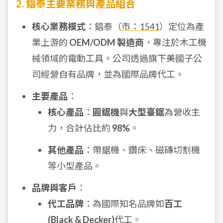
2. 錩泰主要業務與產品組合
核心業務模式
：錩泰（
市：1541
）定位為產
業上游的
OEM/ODM 製造商
，專注於木工機
械領域的電動工具。公司透過旗下美國子公
司經營自有品牌，並為國際品牌代工。
主要產品
：
核心產品
：
圓鋸機
與
大型臺鋸
為營收主
力，合計佔比約
98%
。
其他產品
：帶鋸機、鑽床、磁磚切割機
等小型產品。
品牌與客戶
：
代工品牌
：為國際知名品牌如
百工
(Black & Decker)
代工。