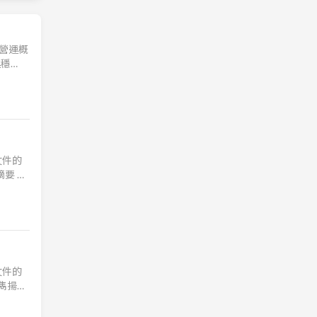
司營運概
運穩
2026
文件的
要 雋
務表現
文件的
雋揚國
開始認列