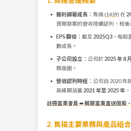
1. 雋揚營運摘要
獲利顯著成長
：雋揚 (
1439
) 在
2
資開發案的營收陸續認列，稅後淨利
EPS 翻倍
：截至
2025Q3
，每股盈餘
數成長。
子公司設立
：公司於
2025 年 8 
務版圖。
營收認列時程
：公司自 2020
高峰期涵蓋
2021 年至 2025 年
，
註冊富果會員 ➠ 解鎖富果直送個股
2. 雋揚主要業務與產品組合