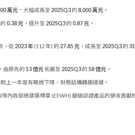
400 萬元
，大幅成長至
2025Q3
的
8,000 萬元
。
的
0.38 元
，提升至
2025Q3
的
0.87 元
。
勢，從
2023 年
(112 年) 的
27.85 元
，成長至
2025Q3
的
31
，由原先的
53 億元
拓展至
2025Q3
的
58 億元
。
較上一年度有略微下降，財務結構轉趨穩健。
得內政部綠建築標章 (EEWH) 銀級認證產品的營收貢獻