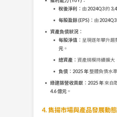
獲利能力 (YoY)
：
稅後淨利
：由
2024Q3
的
3,
每股盈餘 (EPS)
：由
2024Q3
資產負債狀況
：
每股淨值
：呈現逐年攀升趨
元
。
總資產
：資產規模持續擴大
負債
：
2025 年
整體負債水準
綠建築營收貢獻
：
2025 年
來自取
4.6 億元
。
4. 雋揚市場與產品發展動態