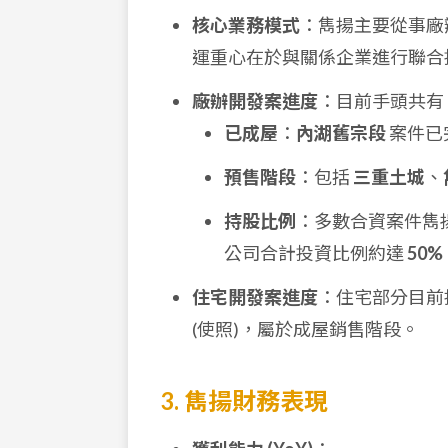
核心業務模式
：雋揚主要從事廠
運重心在於與關係企業進行聯合
廠辦開發案進度
：目前手頭共有
已成屋
：
內湖舊宗段
案件已
預售階段
：包括
三重土城
、
持股比例
：多數合資案件雋
公司合計投資比例約達
50%
住宅開發案進度
：住宅部分目前
(使照)，屬於成屋銷售階段。
3. 雋揚財務表現