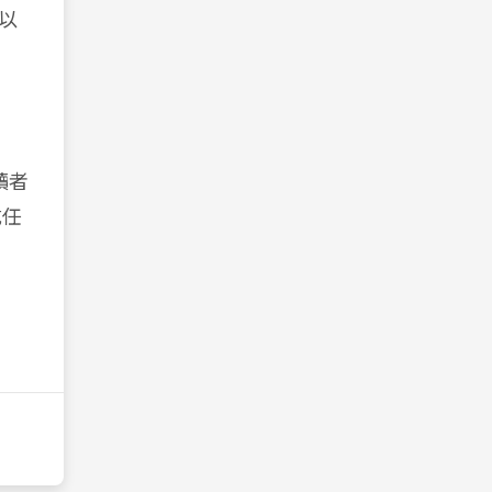
以
讀者
成任