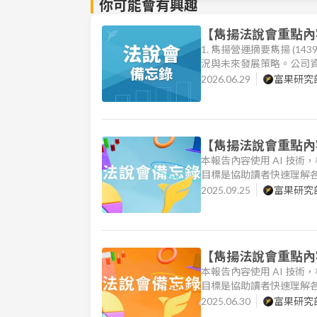
你可能會有興趣
【雋揚法說會重點內容
1. 雋揚營運摘要雋揚 (14
況與未來發展策略。公司資
健，自 2025 年起陸續認
2026.06.29
富果研究
年 5 月）的綠建築相關收入
【雋揚法說會重點內容
本報告內容使用 AI 技
目標是協助讀者快速理解各
揚國際 (市：1439) 
2025.09.25
富果研究
顯著好轉。2025 年前 8 
【雋揚法說會重點內容
本報告內容使用 AI 技
目標是協助讀者快速理解各
際（市：1439）於 202
2025.06.30
富果研究
「內湖週際」聯合投資案的交