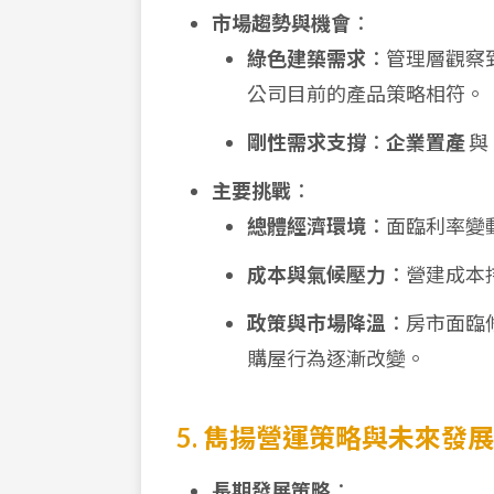
市場趨勢與機會
：
綠色建築需求
：管理層觀察
公司目前的產品策略相符。
剛性需求支撐
：
企業置產
與
主要挑戰
：
總體經濟環境
：面臨利率變
成本與氣候壓力
：營建成本
政策與市場降溫
：房市面臨
購屋行為逐漸改變。
5. 雋揚營運策略與未來發展
長期發展策略
：