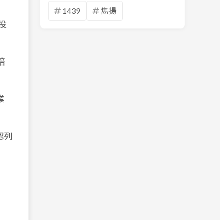
1439
雋揚
投
倍
業
認列