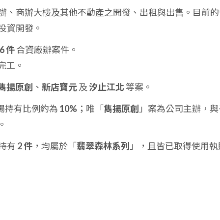
辦、商辦大樓及其他不動產之開發、出租與出售。目前的
投資開發。
6 件
合資廠辦案件。
完工。
雋揚原創
、
新店寶元
及
汐止江北
等案。
揚持有比例約為
10%
；唯「
雋揚原創
」案為公司主辦，與
。
持有
2 件
，均屬於「
翡翠森林系列
」，且皆已取得使用執