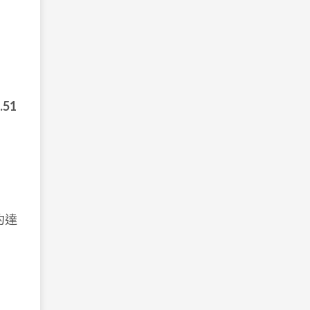
.51
約達