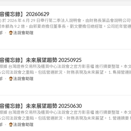
備忘錄】20260629
39) 於 2026 年 6 月 29 日舉行第二季法人說明會，由財務長葉品會說明公
本額為 9.2 億，由郭夏奇擔任董事長，劉文譽擔任總經理。公司近年營
列投資案相關收入。2026 年前五個月累積營收約 9,300 萬，而近一年（截至 
部
法說會助理
則達 6.3 億。財務方面，公司總
備忘錄】未來展望趨勢 20250925
術，根據 台灣證券交易所及櫃買中心法說會之官方影音檔 進行摘要整理。本
公司法說會之重點，包括營運狀況、財務表現及未來展望。 1. 雋揚營運摘
於 2025 年第三季法說會中說明，公司營運受惠於不動產投資案的效益顯現，財
部
法說會助理
個月累計合併營收達 5.08 億元，主要來自於 3 月起開始認
備忘錄】未來展望趨勢 20250630
術，根據 台灣證券交易所及櫃買中心法說會之官方影音檔 進行摘要整理。本
公司法說會之重點，包括營運狀況、財務表現及未來展望。 1. 營運摘要 
5 年起，營運表現因合建案陸續完工交屋而顯著好轉。公司自 2025 年 3 月
部
法說會助理
屋收入，帶動 2025 年前五個月累積營收達 1.59 億元