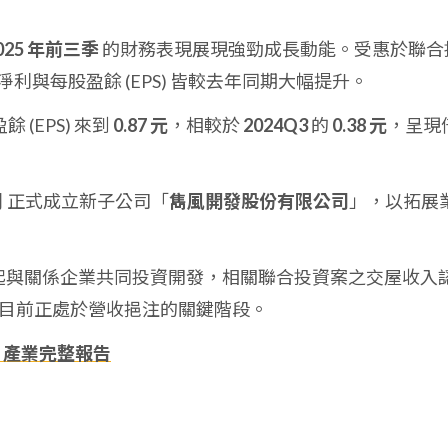
025 年前三季
的財務表現展現強勁成長動能。受惠於聯合
與每股盈餘 (EPS) 皆較去年同期大幅提升。
 (EPS) 來到
0.87 元
，相較於
2024Q3
的
0.38 元
，呈現
月
正式成立新子公司「
雋風開發股份有限公司
」，以拓展
 年起與關係企業共同投資開發，相關聯合投資案之交屋收入
目前正處於營收挹注的關鍵階段。
、產業完整報告