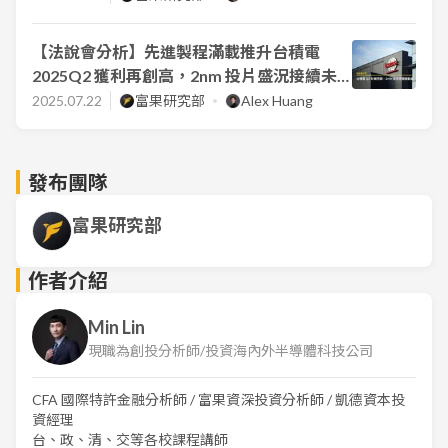
【法說會分析】先進製程滿載推升台積電
2025Q2 獲利再創高，2nm 投片盛況接續未
來成長動能
2025.07.22
富果研究部
Alex Huang
發布團隊
富果研究部
作者介紹
Min Lin
現職為創投分析師/投資海內外半導體科技公司
CFA 國際特許金融分析師 / 富果資深投資分析師 / 凱德資本投
資經理
台、政、清、交等各校課程講師