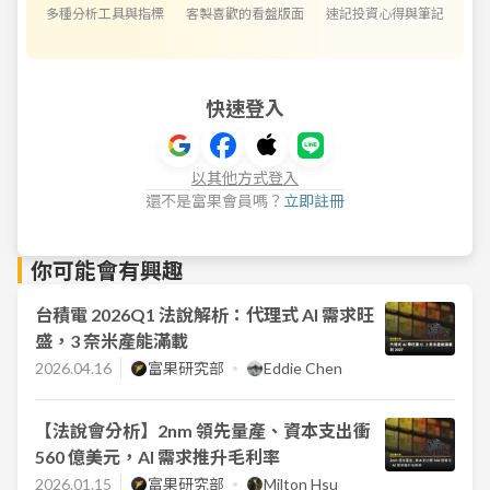
多種分析工具與指標
客製喜歡的看盤版面
速記投資心得與筆記
快速登入
以其他方式登入
還不是富果會員嗎？
立即註冊
你可能會有興趣
台積電 2026Q1 法說解析：代理式 AI 需求旺
盛，3 奈米產能滿載
2026.04.16
富果研究部
Eddie Chen
【法說會分析】2nm 領先量產、資本支出衝
560 億美元，AI 需求推升毛利率
2026.01.15
富果研究部
Milton Hsu