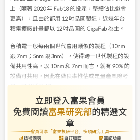
上（隨著 2020 年 Fab18 的投產，整體佔比還會
更高），且由於都用 12 吋晶圓製造，近幾年台
積電擴廠計畫都以 12 吋晶圓的 GigaFab 為主。
台積電一般每兩個世代會用類似的製程（10nm
跟 7nm；5nm 跟 3nm），使得跨一世代製程的設
備共用性高，以 10nm 和 7nm 而言，就有 90% 的
設備可共用，因此在做良率推估或是量產風險考
量，可以延用 10
立即登入富果會員
免費閱讀
富果研究部
的精選文
章
會員可享「富果投研平台」多項研究工具
技術圖表
自訂版面
筆記功能