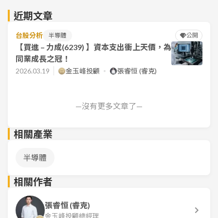
近期文章
台股分析
半導體
公開
【買進 – 力成(6239) 】資本支出衝上天價，為
同業成長之冠！
2026.03.19
金玉峰投顧
張睿恒 (睿克)
—沒有更多文章了—
相關產業
半導體
相關作者
張睿恒 (睿克)
金玉峰投顧總經理