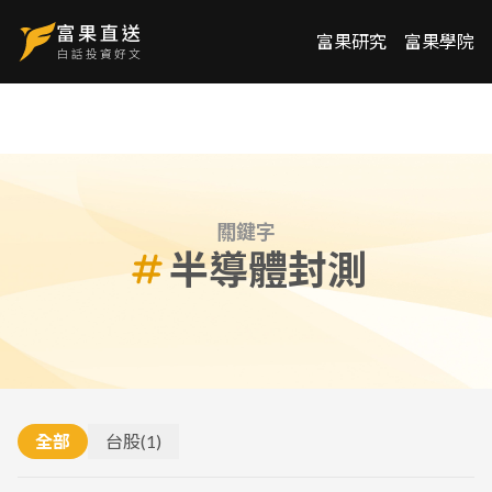
富果研究
富果學院
關鍵字
半導體封測
全部
台股
(
1
)