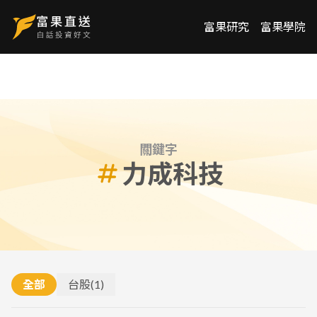
富果研究
富果學院
關鍵字
力成科技
全部
台股
(
1
)