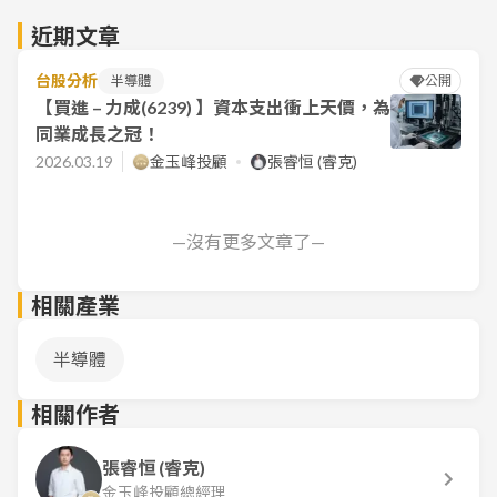
近期文章
台股分析
半導體
公開
【買進 – 力成(6239) 】資本支出衝上天價，為
同業成長之冠！
2026.03.19
金玉峰投顧
張睿恒 (睿克)
—沒有更多文章了—
相關產業
半導體
相關作者
張睿恒 (睿克)
金玉峰投顧總經理