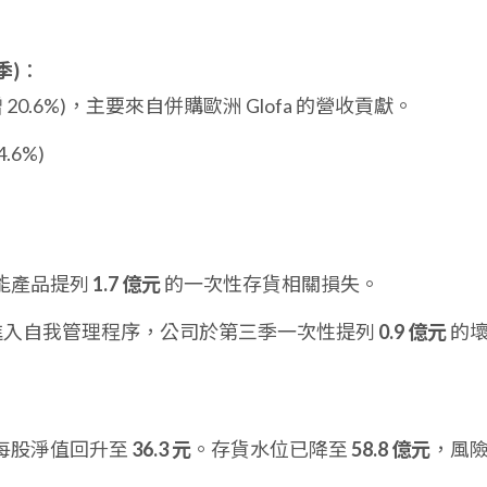
季)
：
 20.6%)，主要來自併購歐洲 Glofa 的營收貢獻。
4.6%)
能產品提列
1.7 億元
的一次性存貨相關損失。
 進入自我管理程序，公司於第三季一次性提列
0.9 億元
的
。
每股淨值回升至
36.3 元
。存貨水位已降至
58.8 億元
，風