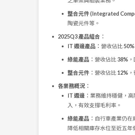
之車架與組裝業務。
整合元件 (Integrated Comp
陶瓷元件等。
2025Q3 產品組合
：
IT 週邊產品
：營收佔比
50%
綠能產品
：營收佔比
38%
，
整合元件
：營收佔比
12%
，
各業務概況
：
IT 週邊
：業務維持穩健，高
入，有效支撐毛利率。
綠能產品
：自行車產業仍在
降低相關庫存水位至近五年