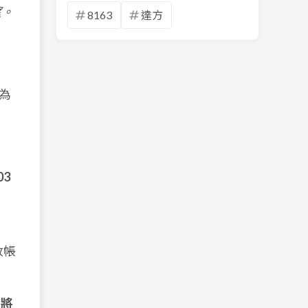
望。
8163
達方
為
03
收帳
力將