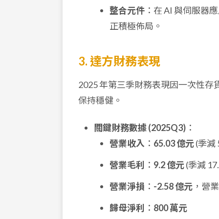
整合元件
：在 AI 與伺服
正積極佈局。
3. 達方財務表現
2025 年第三季財務表現因一次性
保持穩健。
關鍵財務數據 (2025Q3)
：
營業收入
：
65.03 億元
(季減 
營業毛利
：
9.2 億元
(季減 1
營業淨損
：
-2.58 億元
，營
歸母淨利
：
800 萬元