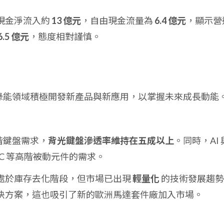
現金淨流入約
13 億元
，自由現金流量為
6.4 億元
，顯示營
6.5 億元
，態度相對謹慎。
與綠能領域積極開發新產品與新應用，以掌握未來成長動能
高階鍵盤需求，
背光鍵盤滲透率維持在五成以上
。同時，AI 
CC 等高階被動元件的需求。
處於庫存去化階段，但市場已出現
輕量化
的技術發展趨勢
決方案，這也吸引了新的歐洲馬達套件廠加入市場。