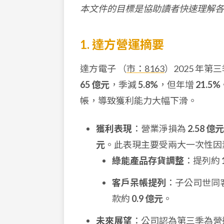
本文件的目標是協助讀者快速理解各
1. 達方營運摘要
達方電子 （
市：8163
）2025 年
65 億元
，季減
5.8%
，但年增
21.5%
帳，導致獲利能力大幅下滑。
獲利表現
：營業淨損為
2.58 億元
元
。此表現主要受兩大一次性因
綠能產品存貨調整
：提列約
客戶呆帳提列
：子公司世同
款約
0.9 億元
。
未來展望
：公司認為第三季為營