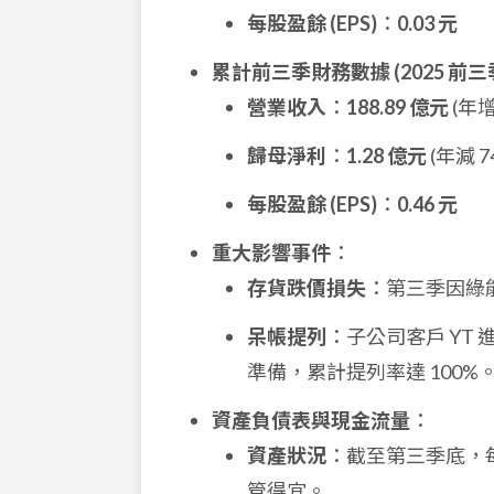
每股盈餘 (EPS)
：
0.03 元
累計前三季財務數據 (2025 前三
營業收入
：
188.89 億元
(年增
歸母淨利
：
1.28 億元
(年減 7
每股盈餘 (EPS)
：
0.46 元
重大影響事件
：
存貨跌價損失
：第三季因綠
呆帳提列
：子公司客戶 YT
準備，累計提列率達 100%
資產負債表與現金流量
：
資產狀況
：截至第三季底，
管得宜。