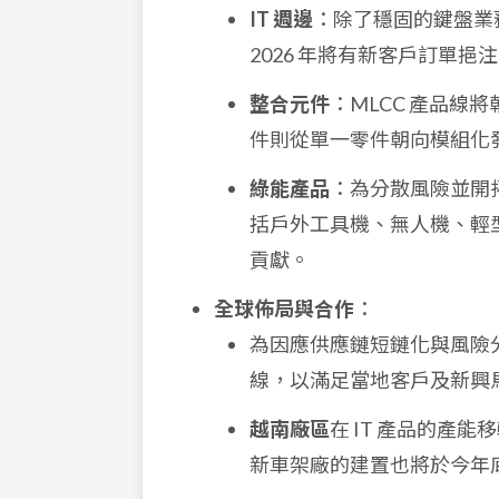
IT 週邊
：除了穩固的鍵盤業
2026 年將有新客戶訂單挹
整合元件
：MLCC 產品線將
件則從單一零件朝向模組化
綠能產品
：為分散風險並開
括戶外工具機、無人機、輕型
貢獻。
全球佈局與合作
：
為因應供應鏈短鏈化與風險
線，以滿足當地客戶及新興
越南廠區
在 IT 產品的產
新車架廠的建置也將於今年