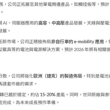
務，公司正拓展至其他筆電周邊產品，如觸控板等，預計
注。
朝 AI、伺服器應用的
高容、中高壓
產品發展。天線與壓電
發展。
拓新市場，公司正積極佈局
非自行車的 e-mobility 應用
，
載具等的電池與電源解決方案，預計 2026 年將有相關
分散，公司將強化
歐洲（捷克）的製造佈局
，特別是電池
馬達套件廠的需求。
能移轉已趨於穩定，約佔
15-20%
產能。同時，世同新廠與泰
底完成，為未來成長預作準備。