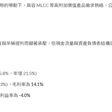
器應用的帶動下，高容 MLCC 等高附加價值產品需求熱絡，
存貨與呆帳提列而顯著承壓，但現金流量與資產負債表結構
5.8%，年增 21.5%)
7.3%)，毛利率為
14.1%
業利益率為
-4.0%