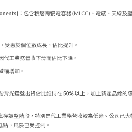
onents)
：包含積層陶瓷電容器 (MLCC)、電感、天線及
，受惠於個位數成長，佔比提升。
因代工業務營收下滑而佔比下降。
微幅增加。
階背光鍵盤出貨佔比維持在
50% 以上
，加上新產品線的
庫存調整階段，特別是代工業務營收較為低迷。公司已大
低點，風險已受控制。