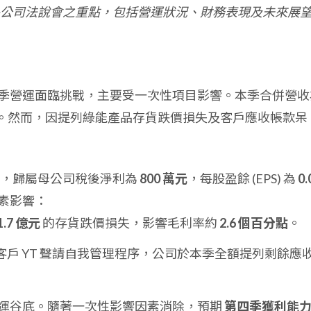
公司法說會之重點，包括營運狀況、財務表現及未來展
第三季營運面臨挑戰，主要受一次性項目影響。本季合併營收
。然而，因提列綠能產品存貨跌價損失及客戶應收帳款呆
，歸屬母公司稅後淨利為
800 萬元
，每股盈餘 (EPS) 為
0.
素影響：
1.7 億元
的存貨跌價損失，影響毛利率約
2.6 個百分點
。
客戶 YT 聲請自我管理程序，公司於本季全額提列剩餘應
運谷底。隨著一次性影響因素消除，預期
第四季獲利能