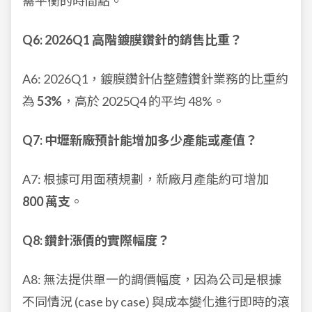
需平衡的時間點。
Q6: 2026Q1 高階鍍膜鑽針的銷售比重？
A6: 2026Q1，鍍膜鑽針佔整體鑽針業務的比重約
為
53%
，高於 2025Q4 的平均 48%。
Q7: 中壢新廠預計能增加多少產能或產值？
A7: 根據可用面積規劃，新廠月產能約可增加
800 萬支
。
Q8: 鑽針漲價的實際幅度？
A8: 無法提供單一的調價幅度，因為公司是根據
不同情況 (case by case) 與成本變化進行即時的滾