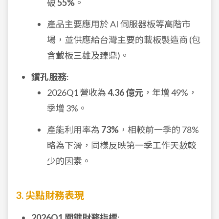
破
55%
。
產品主要應用於 AI 伺服器板等高階市
場，並供應給台灣主要的載板製造商 (包
含載板三雄及臻鼎)。
鑽孔服務
:
2026Q1 營收為
4.36 億元
，年增 49%，
季增 3%。
產能利用率為
73%
，相較前一季的 78%
略為下滑，同樣反映第一季工作天數較
少的因素。
3. 尖點財務表現
2026Q1 關鍵財務指標
: