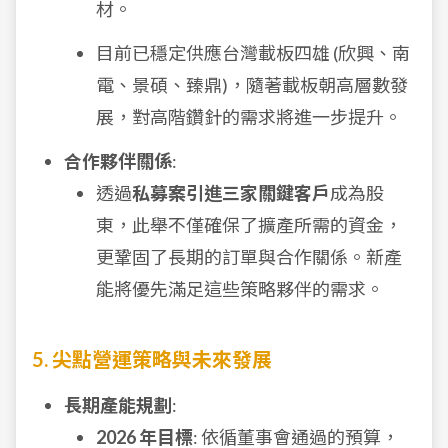
材。
目前已穩定供應台灣載板四雄 (欣興、南
電、景碩、臻鼎)，隨著載板朝高層數發
展，對高階鑽針的需求將進一步提升。
合作夥伴關係
:
透過
私募案引進三家關鍵客戶
成為股
東，此舉不僅確保了擴產所需的資金，
更鞏固了長期的訂單與合作關係。新產
能將優先滿足這些策略夥伴的需求。
5. 尖點營運策略與未來發展
長期產能規劃
:
2026 年目標
: 依循董事會通過的預算，