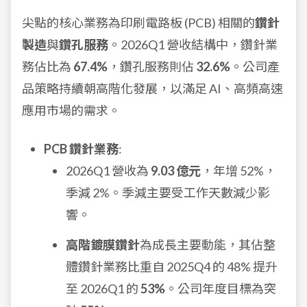
尖點的核心業務為印刷電路板 (PCB) 相關的
鑽針
製造
與
鑽孔服務
。2026Q1 營收結構中，鑽針業
務佔比為
67.4%
，鑽孔服務則佔
32.6%
。公司產
品策略持續朝高階化發展，以滿足 AI、高頻高速
應用市場的需求。
PCB 鑽針業務
:
2026Q1 營收為
9.03 億元
，年增 52%，
季減 2%。季減主要受工作天數減少影
響。
高階鍍膜鑽針
為成長主要動能，其佔整
體鑽針業務比重自 2025Q4 的 48% 提升
至 2026Q1 的
53%
。公司年度目標為突