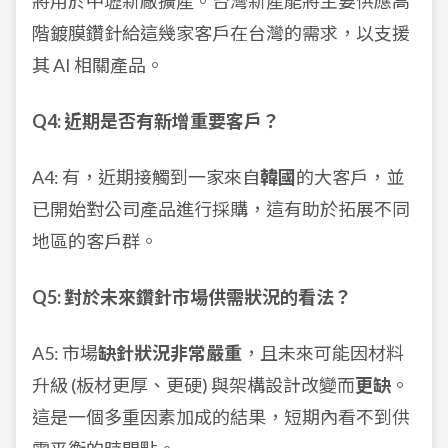
將用於中壢新廠擴產。台灣新產能將主要供應高
階鍍膜鑽針給這幾家客戶在台灣的需求，以支援
其 AI 相關產品。
Q4: 近期是否有新增重要客戶？
A4: 有，近期接觸到一家來自
韓國
的大客戶，並
已開始對公司產品進行採購，這有助於拓展不同
地區的客戶群。
Q5: 對於未來鑽針市場供需狀況的看法？
A5: 市場
缺針狀況非常嚴重
，且未來可能因材料
升級 (板材更厚、更硬) 與架構設計改變而
更缺
。
這是一個多重因素加成的結果，短期內看不到供