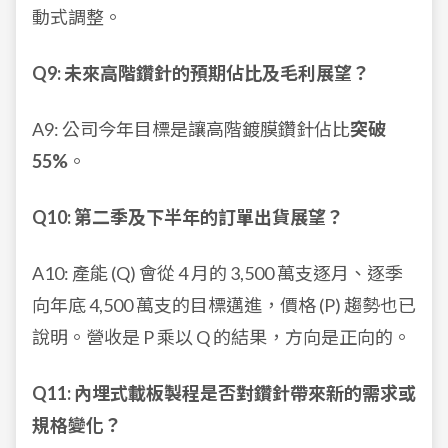
動式調整。
Q9: 未來高階鑽針的預期佔比及毛利展望？
A9: 公司今年目標是讓高階鍍膜鑽針佔比
突破
55%
。
Q10: 第二季及下半年的訂單出貨展望？
A10: 產能 (Q) 會從 4 月的 3,500 萬支逐月、逐季
向年底 4,500 萬支的目標邁進，價格 (P) 趨勢也已
說明。營收是 P 乘以 Q 的結果，方向是正向的。
Q11: 內埋式載板製程是否對鑽針帶來新的需求或
規格變化？