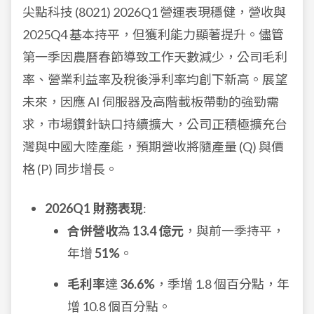
尖點科技 (8021) 2026Q1 營運表現穩健，營收與
2025Q4 基本持平，但獲利能力顯著提升。儘管
第一季因農曆春節導致工作天數減少，公司毛利
率、營業利益率及稅後淨利率均創下新高。展望
未來，因應 AI 伺服器及高階載板帶動的強勁需
求，市場鑽針缺口持續擴大，公司正積極擴充台
灣與中國大陸產能，預期營收將隨產量 (Q) 與價
格 (P) 同步增長。
2026Q1 財務表現
:
合併營收
為
13.4 億元
，與前一季持平，
年增
51%
。
毛利率
達
36.6%
，季增 1.8 個百分點，年
增 10.8 個百分點。