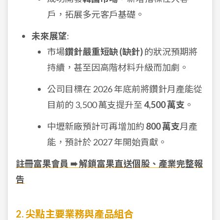
戶，拓展多元客戶基礎。
未來展望
:
市場
鑽針嚴重短缺 (缺針)
的狀況預期將
持續，甚至因高階材料升級而加劇。
公司目標在 2026 年底前將鑽針月產能從
目前的 3,500 萬支提升至
4,500 萬支
。
中壢新廠預計可再增加約
800 萬支
月產
能，預計於 2027 年開始貢獻。
註冊富果會員 ➠ 解鎖富果直送個股、產業完整報
告
2. 尖點主要業務與產品組合