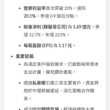
營業利益率
首次突破 20%，達到
20.1%
，季增 0.9 個百分點。
稅後淨利 (歸屬母公司)
為
1.69 億元
，季
增 12.7%，年增 225%。
每股盈餘 (EPS)
為
1.17 元
。
重要發展
:
為滿足客戶強勁需求，已啟動兩岸資本
支出計畫，擴充鑽針產能。
透過
私募案
引進三家主要客戶，資金將
用於中壢新廠建設，深化策略合作關
係。
成功開發
韓國市場
，新增指標性大客