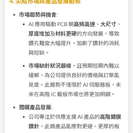
4. 尖點市場與產品發展動態
市場趨勢與機會
:
AI 應用驅動 PCB 朝
高頻高速
、
大尺寸
、
厚度增加
及
材料更硬
的方向發展，導致
鑽孔難度大幅提升，加劇了鑽針的消耗
與短缺。
市場缺針狀況嚴峻
，且預期短期內難以
緩解，為公司提供良好的價格與訂單能
見度。此趨勢不僅限於 AI 伺服器板，未
來在高階 IC 載板市場也將更加明顯。
關鍵產品發展
:
公司專注於供應支援 AI 產品的
高階鍍膜
鑽針
，此類產品能應對更硬、更厚的板