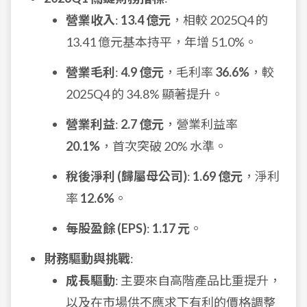
營業收入
:
13.4 億元
，相較 2025Q4 的
13.41 億元基本持平，年增 51.0%。
營業毛利
:
4.9 億元
，毛利率
36.6%
，較
2025Q4 的 34.8% 顯著提升。
營業利益
:
2.7 億元
，營業利益率
20.1%
，首次突破 20% 水準。
稅後淨利 (歸屬母公司)
:
1.69 億元
，淨利
率
12.6%
。
每股盈餘 (EPS)
:
1.17 元
。
財務驅動與挑戰
:
成長驅動
: 主要來自高階產品比重提升，
以及在市場供不應求下有利的價格調整