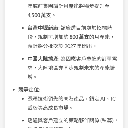
年底前集團鑽針月產能將穩步提升至
4,500 萬支
。
台灣中壢新廠
: 該廠房目前處於招標階
段，規劃可增加約
800 萬支
的月產能，
預計將分批次於 2027 年開出。
中國大陸擴產
: 為因應客戶急迫的訂單需
求，大陸地區亦同步規劃未來的產能擴
增。
競爭定位
:
憑藉技術領先的高階產品，鎖定 AI、IC
載板等高成長市場。
透過與客戶建立的策略夥伴關係 (私募)，