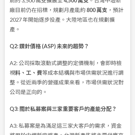
前的 3,500 萬支擴展至
4,500 萬支
。台灣中壢新
廠目前仍在招標，規劃月產能約
800 萬支
，預計
2027 年開始逐步投產。大陸地區也在規劃擴
產。
Q2: 鑽針價格 (ASP) 未來的趨勢？
A2: 公司採取滾動式調整的定價機制，會即時檢
視
料、工、費
等成本結構與市場供需狀況進行調
整。從近兩季的營運成果來看，市場供需狀況對
公司是正向的。
Q3: 關於私募案與三家重要客戶的產能分配？
A3: 私募案是為滿足這三家大客戶的需求，資金