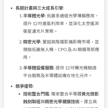
長期計畫與三大成長引擎
:
半導體光學
: 拓展多通道光學薄膜應用，
提升 12 吋產能利用率，並深化太空遙測
衛星濾光片業務。
精密光學
: 鞏固高階電影攝影機市場，並
積極拓展無人機、CPO 及 AI 眼鏡等新應
用。
半導體設備服務
: 提供 12 吋曝光機驗證
平台服務及半導體設備在地化元件。
競爭優勢
:
技術整合門檻
: 獨家整合半導體
黃光微影
蝕刻製程
與
精密光學鍍膜技術
，建立高