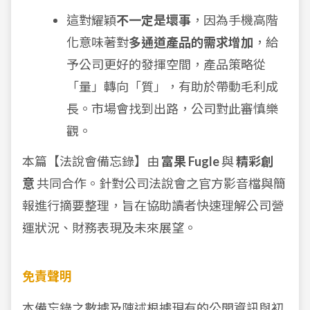
這對耀穎
不一定是壞事
，因為手機高階
化意味著對
多通道產品的需求增加
，給
予公司更好的發揮空間，產品策略從
「量」轉向「質」，有助於帶動毛利成
長。市場會找到出路，公司對此審慎樂
觀。
本篇【法說會備忘錄】由
富果 Fugle
與
精彩創
意
共同合作。針對公司法說會之官方影音檔與簡
報進行摘要整理，旨在協助讀者快速理解公司營
運狀況、財務表現及未來展望。
免責聲明
本備忘錄之數據及陳述根據現有的公開資訊與初