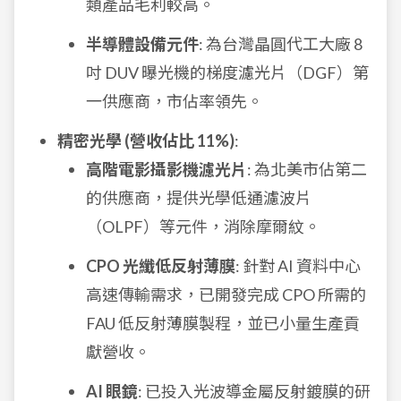
類產品毛利較高。
半導體設備元件
: 為台灣晶圓代工大廠 8
吋 DUV 曝光機的梯度濾光片（DGF）第
一供應商，市佔率領先。
精密光學 (營收佔比 11%)
:
高階電影攝影機濾光片
: 為北美市佔第二
的供應商，提供光學低通濾波片
（OLPF）等元件，消除摩爾紋。
CPO 光纖低反射薄膜
: 針對 AI 資料中心
高速傳輸需求，已開發完成 CPO 所需的
FAU 低反射薄膜製程，並已小量生產貢
獻營收。
AI 眼鏡
: 已投入光波導金屬反射鍍膜的研