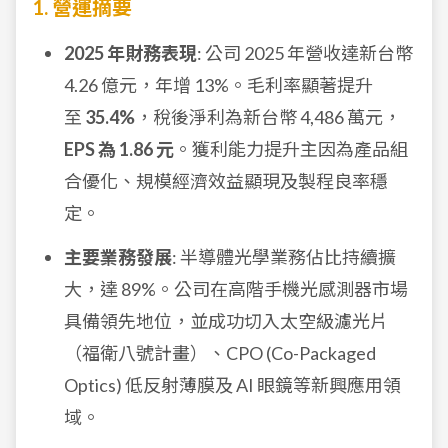
1. 營運摘要
2025 年財務表現
: 公司 2025 年營收達新台幣
4.26 億元，年增 13%。毛利率顯著提升
至
35.4%
，稅後淨利為新台幣 4,486 萬元，
EPS 為 1.86 元
。獲利能力提升主因為產品組
合優化、規模經濟效益顯現及製程良率穩
定。
主要業務發展
: 半導體光學業務佔比持續擴
大，達 89%。公司在高階手機光感測器市場
具備領先地位，並成功切入太空級濾光片
（福衛八號計畫）、CPO (Co-Packaged
Optics) 低反射薄膜及 AI 眼鏡等新興應用領
域。