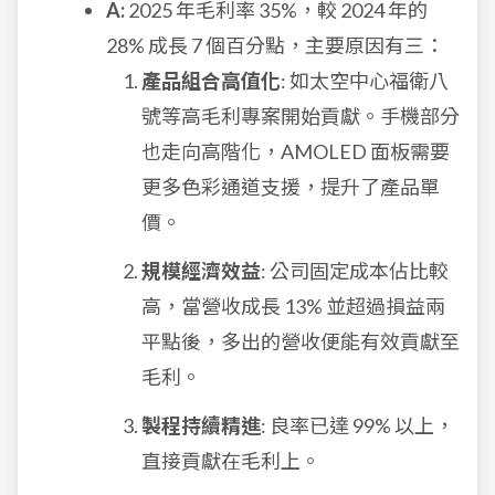
A:
2025 年毛利率 35%，較 2024 年的
28% 成長 7 個百分點，主要原因有三：
產品組合高值化
: 如太空中心福衛八
號等高毛利專案開始貢獻。手機部分
也走向高階化，AMOLED 面板需要
更多色彩通道支援，提升了產品單
價。
規模經濟效益
: 公司固定成本佔比較
高，當營收成長 13% 並超過損益兩
平點後，多出的營收便能有效貢獻至
毛利。
製程持續精進
: 良率已達 99% 以上，
直接貢獻在毛利上。