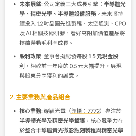
未來展望
: 公司定義三大成長引擎：
半導體光
學、精密光學、半導體設備服務
。未來將持
續投入 12 吋晶圓先進製程、太空遙測、CPO
及 AI 相關技術研發，看好高附加價值產品將
持續帶動毛利率成長。
股利政策
: 董事會擬配發每股
1.5 元現金股
利
，相較前一年度的 0.5 元大幅提升，展現
與股東分享獲利的誠意。
2. 主要業務與產品組合
核心業務
: 耀穎光電（
興櫃：7772
）專注於
半導體光學
及
精密光學鍍膜
，核心競爭力在
於整合半導體
黃光微影蝕刻製程
與
精密光學