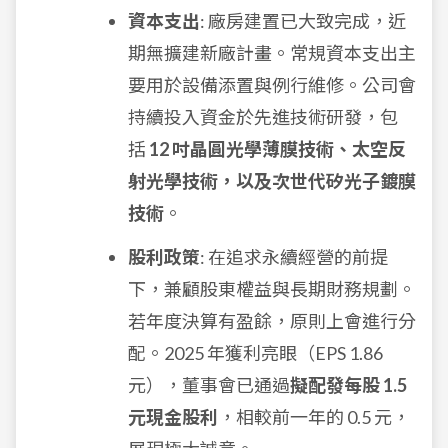
資本支出
: 廠房建置已大致完成，近
期無擴建新廠計畫。常規資本支出主
要用於設備添置與例行維修。公司會
持續投入資金於先進技術研發，包
括
12 吋晶圓光學薄膜技術、太空反
射光學技術，以及次世代矽光子鍍膜
技術
。
股利政策
: 在追求永續經營的前提
下，兼顧股東權益與長期財務規劃。
若年度決算有盈餘，原則上會進行分
配。2025 年獲利亮眼（EPS 1.86
元），董事會已通過
擬配發每股 1.5
元現金股利
，相較前一年的 0.5 元，