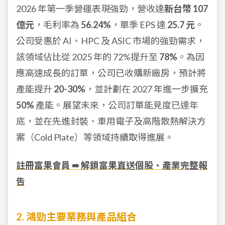
2026 年第一季營運表現強勁，營收達
新台幣 107
億元
，毛利率為
56.24%
，單季 EPS 達
25.7 元
。
公司受惠於 AI、HPC 及 ASIC 市場的強勁需求，
該領域佔比從 2025 年的 72%提升至
78%
。為因
應高速成長的訂單，公司已收購新廠房，預計將
產能提升
20-30%
，並計劃在 2027 年進一步擴充
50%
產能。展望未來，公司訂單能見度已達年
底，並在先進封裝、車用電子及高階散熱解決方
案（Cold Plate）等領域持續取得進展。
註冊富果會員 ➠ 解鎖富果直送個股、產業完整報
告
2. 鴻勁主要業務與產品組合