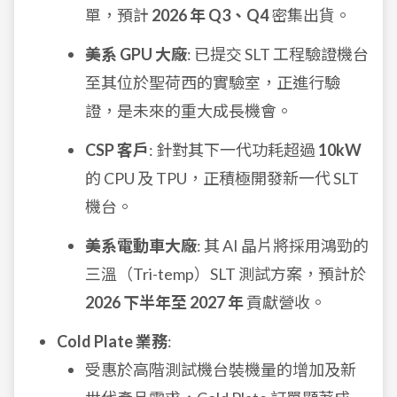
單，預計
2026 年 Q3、Q4
密集出貨。
美系 GPU 大廠
: 已提交 SLT 工程驗證機台
至其位於聖荷西的實驗室，正進行驗
證，是未來的重大成長機會。
CSP 客戶
: 針對其下一代功耗超過
10kW
的 CPU 及 TPU，正積極開發新一代 SLT
機台。
美系電動車大廠
: 其 AI 晶片將採用鴻勁的
三溫（Tri-temp）SLT 測試方案，預計於
2026 下半年至 2027 年
貢獻營收。
Cold Plate 業務
:
受惠於高階測試機台裝機量的增加及新