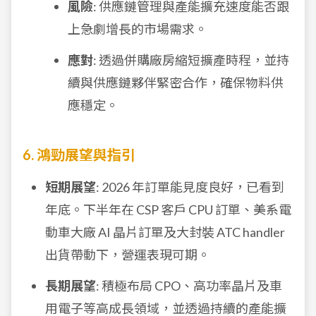
風險
: 供應鏈管理與產能擴充速度能否跟
上急劇增長的市場需求。
應對
: 透過併購廠房縮短擴產時程，並持
續與供應鏈夥伴緊密合作，確保物料供
應穩定。
6. 鴻勁展望與指引
短期展望
: 2026 年訂單能見度良好，已看到
年底。下半年在 CSP 客戶 CPU 訂單、美系電
動車大廠 AI 晶片訂單及大封裝 ATC handler
出貨帶動下，營運表現可期。
長期展望
: 積極布局 CPO、高功率晶片及車
用電子等高成長領域，並透過持續的產能擴