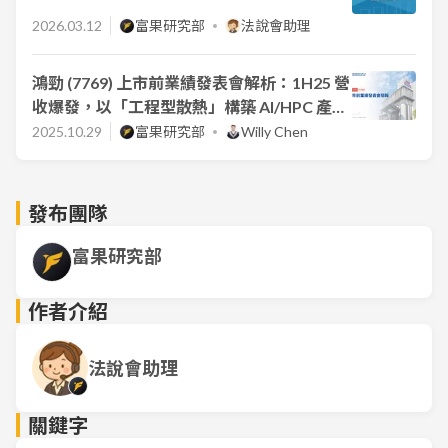
2026.03.12
富果研究部
法說會助理
鴻勁 (7769) 上市前業績發表會解析：1H25 營
收爆發，以「工程型散熱」構築 AI/HPC 產業
護城河
2025.10.29
富果研究部
Willy Chen
發布團隊
富果研究部
作者介紹
法說會助理
關鍵字