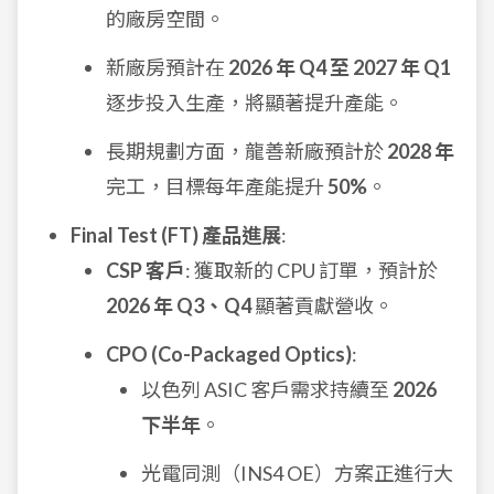
的廠房空間。
新廠房預計在
2026 年 Q4 至 2027 年 Q1
逐步投入生產，將顯著提升產能。
長期規劃方面，龍善新廠預計於
2028 年
完工，目標每年產能提升
50%
。
Final Test (FT) 產品進展
:
CSP 客戶
: 獲取新的 CPU 訂單，預計於
2026 年 Q3、Q4
顯著貢獻營收。
CPO (Co-Packaged Optics)
:
以色列 ASIC 客戶需求持續至
2026
下半年
。
光電同測（INS4 OE）方案正進行大