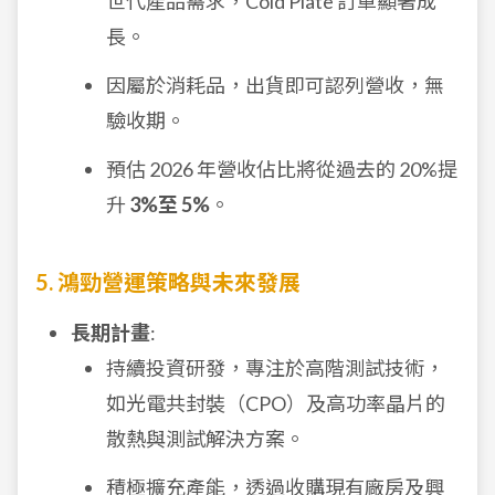
世代產品需求，Cold Plate 訂單顯著成
長。
因屬於消耗品，出貨即可認列營收，無
驗收期。
預估 2026 年營收佔比將從過去的 20%提
升
3%至 5%
。
5. 鴻勁營運策略與未來發展
長期計畫
:
持續投資研發，專注於高階測試技術，
如光電共封裝（CPO）及高功率晶片的
散熱與測試解決方案。
積極擴充產能，透過收購現有廠房及興