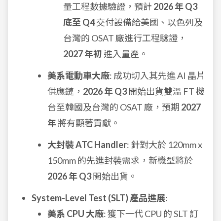
量工程數據驗證，預計
2026 年 Q3
底至 Q4
交付設備給美國、以色列及
台灣的 OSAT 廠進行工程驗證，
2027 年初
進入量產。
美系電動車大廠
: 成功切入其先進 AI 晶片
供應鏈，
2026 年 Q3
開始出貨雙溫 FT 機
台至韓國及台灣的 OSAT 廠，預期
2027
年
將有顯著貢獻。
大封裝 ATC Handler
: 針對大於 120mm x
150mm 的先進封裝需求，新機型將於
2026 年 Q3
開始出貨。
System-Level Test (SLT) 產品進展
:
美系 CPU 大廠
: 獲下一代 CPU 的 SLT 訂