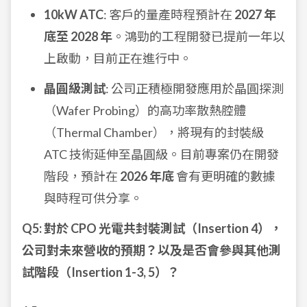
10kW ATC
: 客戶的量產時程預計在
2027 年
底至 2028 年
。鴻勁的工程開發已提前一年以
上啟動，目前正在進行中。
晶圓級測試
: 公司正積極開發應用於晶圓探測
（Wafer Probing）的高功率散熱腔體
（Thermal Chamber），將現有的封裝級
ATC 技術延伸至晶圓級。目前專案仍在開發
階段，預計在
2026 年底
會有更明確的數據
與時程可供分享。
Q5: 對於 CPO 光電共封裝測試（Insertion 4），
公司對未來營收的預期？以及是否會參與其他測
試階段（Insertion 1-3, 5）？