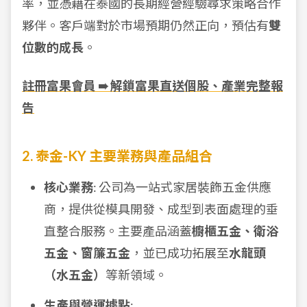
率，並憑藉在泰國的長期經營經驗尋求策略合作
夥伴。客戶端對於市場預期仍然正向，預估有
雙
位數的成長
。
註冊富果會員 ➠ 解鎖富果直送個股、產業完整報
告
2. 泰金-KY 主要業務與產品組合
核心業務
: 公司為一站式家居裝飾五金供應
商，提供從模具開發、成型到表面處理的垂
直整合服務。主要產品涵蓋
櫥櫃五金、衛浴
五金、窗簾五金
，並已成功拓展至
水龍頭
（水五金）
等新領域。
生產與營運據點
: