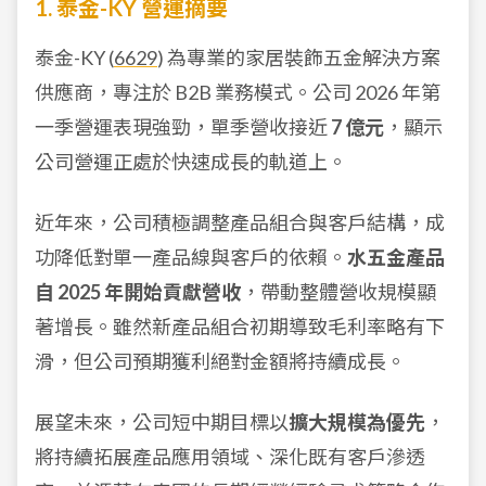
1. 泰金-KY 營運摘要
泰金-KY (
6629
) 為專業的家居裝飾五金解決方案
供應商，專注於 B2B 業務模式。公司 2026 年第
一季營運表現強勁，單季營收接近
7 億元
，顯示
公司營運正處於快速成長的軌道上。
近年來，公司積極調整產品組合與客戶結構，成
功降低對單一產品線與客戶的依賴。
水五金產品
自 2025 年開始貢獻營收
，帶動整體營收規模顯
著增長。雖然新產品組合初期導致毛利率略有下
滑，但公司預期獲利絕對金額將持續成長。
展望未來，公司短中期目標以
擴大規模為優先
，
將持續拓展產品應用領域、深化既有客戶滲透