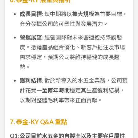
成長目標
: 短中期將以
擴大規模
為首要目標，
充分發揮公司的可塑性與發展潛力。
營運展望
: 經營團隊對未來營運抱持樂觀態
度。憑藉產品組合優化、新客戶挹注及市場
需求穩定，預期公司將維持穩健的成長趨
勢。
獲利結構
: 對於新導入的水五金業務，公司預
計花費
一至兩年時間
穩定其生產獲利結構，
以期對整體毛利率帶來正面貢獻。
7. 泰金-KY Q&A 重點
Q1: 公司目前水五金的自製率以及主要客戶屬性