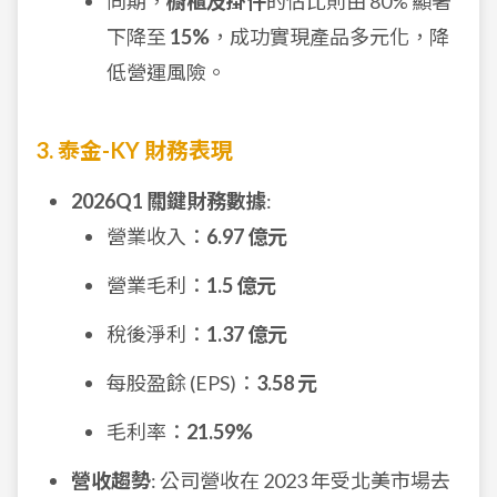
同期，
櫥櫃及掛件
的佔比則由 80% 顯著
下降至
15%
，成功實現產品多元化，降
低營運風險。
3. 泰金-KY 財務表現
2026Q1 關鍵財務數據
:
營業收入：
6.97 億元
營業毛利：
1.5 億元
稅後淨利：
1.37 億元
每股盈餘 (EPS)：
3.58 元
毛利率：
21.59%
營收趨勢
: 公司營收在 2023 年受北美市場去