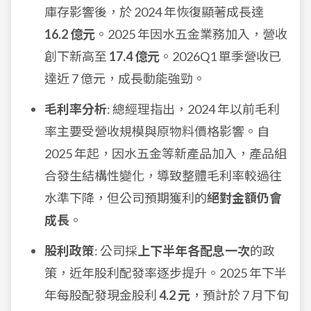
庫存影響後，於 2024 年恢復顯著成長達
16.2 億元
。2025 年因水五金業務加入，營收
創下新高至
17.4 億元
。2026Q1 單季營收已
達近 7 億元，成長動能強勁。
毛利率分析
: 總經理指出，2024 年以前毛利
率主要受營收規模與原物料價格影響。自
2025 年起，因水五金等新產品加入，產品組
合發生結構性變化，導致整體毛利率較過往
水準下降，但公司預期獲利的
絕對金額仍會
成長
。
股利政策
: 公司採
上下半年各配息一次
的政
策，近年股利配發率逐步提升。2025 年下半
年每股配發現金股利
4.2 元
，預計於 7 月下旬