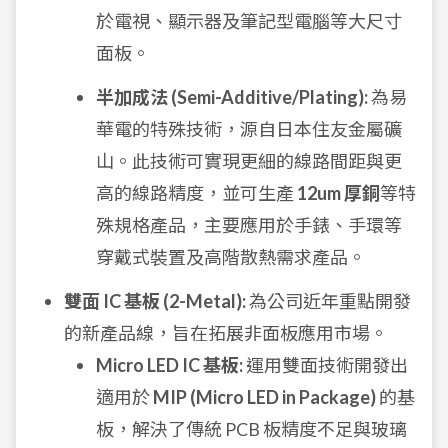
於電視、顯示器及筆記型電腦等大尺寸
面板。
半加成法 (Semi-Additive/Plating):
為易
華電的特殊技術，源自日本住友金屬礦
山。此技術可實現更細的線路間距與更
高的線路精度，並可生產
12um 厚銅
等特
殊規格產品，主要應用於手錶、手環等
穿戴式裝置及高階散熱需求產品。
雙面 IC 基板 (2-Metal):
為公司近年重點開發
的新產品線，旨在拓展非面板應用市場。
Micro LED IC 基板:
運用雙面技術開發出
適用於
MIP (Micro LED in Package)
的基
板，解決了傳統 PCB 板精度不足與玻璃