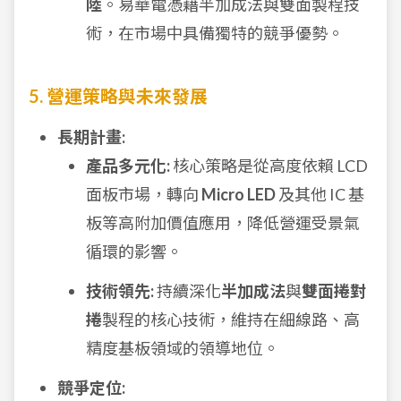
陸
。易華電憑藉半加成法與雙面製程技
術，在市場中具備獨特的競爭優勢。
5. 營運策略與未來發展
長期計畫:
產品多元化:
核心策略是從高度依賴 LCD
面板市場，轉向
Micro LED
及其他 IC 基
板等高附加價值應用，降低營運受景氣
循環的影響。
技術領先:
持續深化
半加成法
與
雙面捲對
捲
製程的核心技術，維持在細線路、高
精度基板領域的領導地位。
競爭定位: