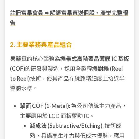
註冊富果會員 ➠ 解鎖富果直送個股、產業完整報
告
2. 主要業務與產品組合
易華電的核心業務為
捲帶式高階覆晶薄膜 IC 基板
(COF)
的研發與製造，採用全製程
捲對捲 (Reel
to Reel)
技術，使其產品在線路精細度上接近半
導體水準。
單面 COF (1-Metal):
為公司傳統主力產品，
主要應用於 LCD 面板驅動 IC。
減成法 (Subtractive/Etching):
技術成
熟，具備高生產力與低成本優勢，應用