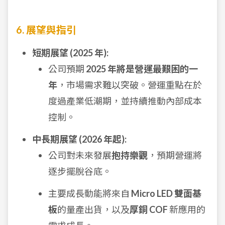
6. 展望與指引
短期展望 (2025 年):
公司預期
2025 年將是營運最艱困的一
年
，市場需求難以突破。營運重點在於
度過產業低潮期，並持續推動內部成本
控制。
中長期展望 (2026 年起):
公司對未來發展
抱持樂觀
，預期營運將
逐步擺脫谷底。
主要成長動能將來自
Micro LED 雙面基
板
的量產出貨，以及
厚銅 COF
新應用的