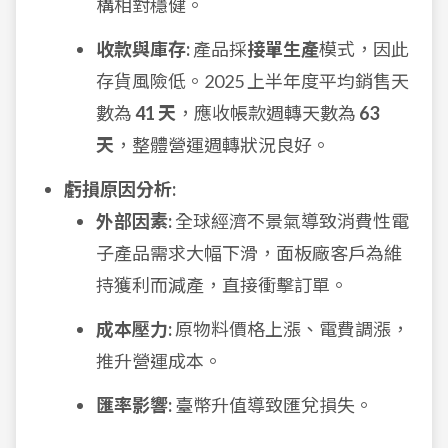
構相對穩健。
收款與庫存:
產品採
接單生產
模式，因此
存貨風險低。2025 上半年度平均銷售天
數為
41 天
，應收帳款週轉天數為
63
天
，整體營運週轉狀況良好。
虧損原因分析:
外部因素:
全球經濟不景氣導致消費性電
子產品需求大幅下滑，面板廠客戶為維
持獲利而減產，直接衝擊訂單。
成本壓力:
原物料價格上漲、電費調漲，
推升營運成本。
匯率影響:
臺幣升值導致匯兌損失。