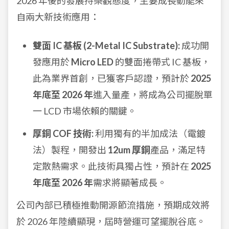
2026 年後的發展持樂觀態度，主要成長動能來
自兩大新技術應用：
雙面 IC 基板 (2-Metal IC Substrate):
成功開
發應用於
Micro LED
的雙面捲帶式 IC 基板，
此為業界首創，已獲客戶認證，預計於
2025
年底至 2026 年
進入量產，將成為公司擺脫單
一 LCD 市場依賴的關鍵。
厚銅 COF 技術:
利用獨有的半加成法（電鍍
法）製程，開發出
12um 厚銅
產品，滿足特
定散熱需求。此技術具獨占性，預計在
2025
年底至 2026 年
需求將顯著成長。
公司內部已積極推動開源節流措施，預期成效將
於 2026 年陸續顯現，屆時營運可望擺脫谷底。