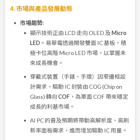
4. 市場與產品發展動態
市場趨勢:
顯示技術正由 LCD 走向 OLED 及
Micro
LED
。易華電透過開發雙面 IC 基板，積
極卡位高階 Micro LED 市場，以掌握未
來成長機會。
穿戴式裝置（手錶、手環）因窄邊框設
計需求，驅動 IC 封裝由 COG (Chip on
Glass) 轉向
COF
，為單面 COF 帶來穩定
成長的利基市場。
AI PC 的普及預期將帶動高解析度、高刷
新率面板需求，進而增加驅動 IC 用量。