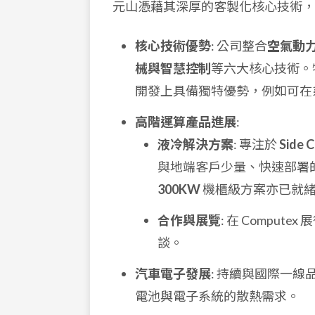
元山憑藉其深厚的客製化核心技術，
核心技術優勢
: 公司整合
空氣動
械與智慧控制
等六大核心技術。
開發上具備獨特優勢，例如可在系統中
高階運算產品進展
:
液冷解決方案
: 專注於
Side C
與地端客戶少量、快速部署
300KW
機櫃級方案亦已就
合作與展覽
: 在 Comp
談。
汽車電子發展
: 持續與國際一
電池與電子系統的散熱需求。