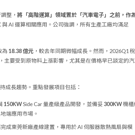
行調整，
將「高階運算」領域置於「汽車電子」之前，作
C 與 AI 運算相關應用。公司強調，所有生產工廠均滿足
收為
18.38 億元
，較去年同期微幅成長。然而，2026Q1 
，主要受到原物料上漲影響，尤其是在價格早已談定的汽
持成長趨勢。重點發展項目包括：
與
150KW
Side Car 量產級產品開發，並備妥
300KW
機櫃
) 與地端應用市場。
底
完成東莞新廠產線建置，專用於 AI 伺服器散熱風扇與模