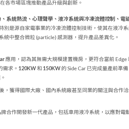
在各市場區塊推動產品升級與創新。
力、系統熱流、心理聲學、液冷系統與冷凍流體控制、電
特別是源自家電事業的冷凍流體控制技術，使其在液冷系
整合微粒 (particle) 感測器，提升產品差異化。
ar
應用，認為其無需大規模建置機房，更符合當前 Edge 
的需求。
120KW
和
150KW
的 Side Car 已完成量產前準
緒。
utex 展後，獲得國際大廠、國內系統廠甚至同業的關注與合作洽
線品牌合作開發新一代產品，包括車用液冷系統，以應對電