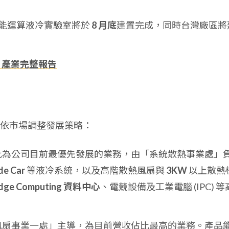
能運算液冷實驗室將於
8 月底
建置完成，同時台灣廠區將
、產業完整報告
依市場調整發展策略：
 此為公司目前最優先發展的業務，由「系統散熱事業處」
e Car
等液冷系統，以及高階散熱風扇與
3KW
以上散熱
 Edge Computing 資料中心
、電競設備及工業電腦 (IPC) 等
「風扇事業一處」主導，為目前營收佔比最高的業務。產品