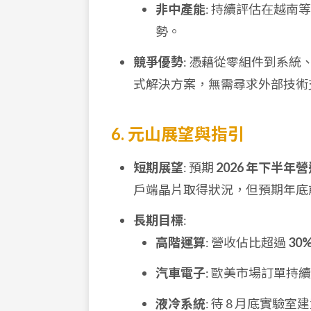
非中產能
: 持續評估在越
勢。
競爭優勢
: 憑藉從零組件到系統
式解決方案，無需尋求外部技術
6. 元山展望與指引
短期展望
: 預期
2026 年下半
戶端晶片取得狀況，但預期年底
長期目標
:
高階運算
: 營收佔比超過
30
汽車電子
: 歐美市場訂單
液冷系統
: 待 8 月底實驗