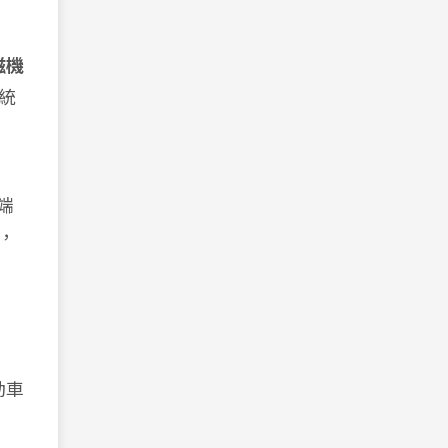
磁機
統
端
備，
動車