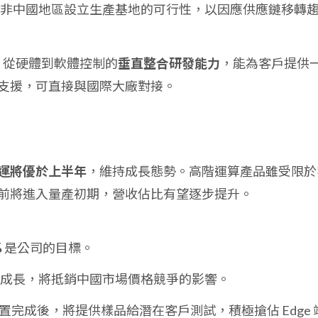
南等非中國地區設立生產基地的可行性，以因應供應鏈移轉
、從硬體到軟體控制的
垂直整合研發能力
，能為客戶提供
支援，可直接與國際大廠對接。
年營運將優於上半年
，維持成長態勢。高階運算產品雖受限於
前將進入量產初期，營收佔比有望逐步提升。
%
是公司的目標。
持續成長，將抵銷中國市場價格競爭的影響。
室建置完成後，將提供樣品給潛在客戶測試，積極搶佔 Edge 