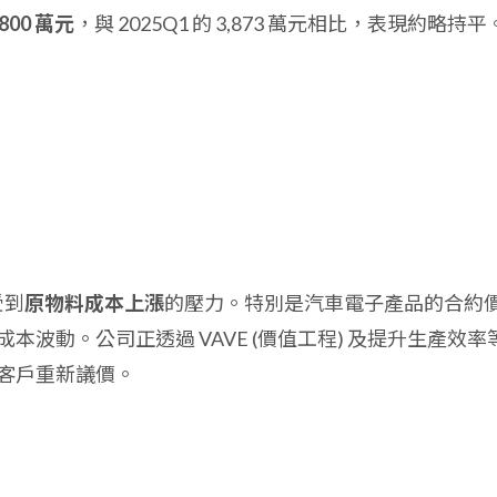
,800 萬元
，與 2025Q1 的 3,873 萬元相比，表現約略持平
受到
原物料成本上漲
的壓力。特別是汽車電子產品的合約
波動。公司正透過 VAVE (價值工程) 及提升生產效率
客戶重新議價。