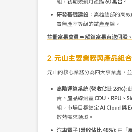
組，初期規劃月產能
60 萬台
。
研發基礎建設
：高雄總部的高效
置無塵室等級的試產產線。
註冊富果會員 ➠ 解鎖富果直送個股
2. 元山主要業務與產品組合
元山的核心業務分為四大事業處，並
高階運算系統 (營收佔比 28%)
:
責。產品線涵蓋
CDU、RPU、Sid
組。市場目標鎖定
AI Cloud 與
散熱需求領域。
汽車電子 (營收佔比 48%)
: 由