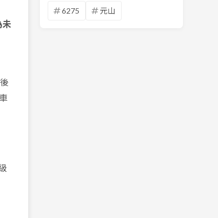
6275
元山
為未
稅後
車
級