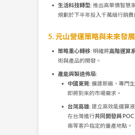
生活科技轉型
: 推出高單價智
規劃於下半年投入千萬級行銷費
5. 元山營運策略與未來發展
策略重心轉移
: 明確將
高階運算
術與產品的開發。
產能與製造佈局
:
中國東莞
: 擴建新廠，專門
即將到來的市場需求。
台灣高雄
: 建立高效能運算液
在台灣進行
共同開發與 POC
南等客戶指定的量產地點。