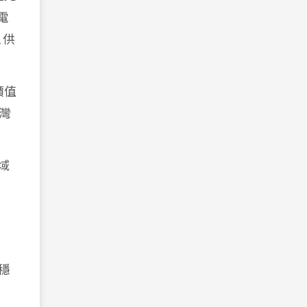
電
 供
價值
灣
域
現穩