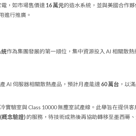
慧家電，如市場售價達
16 萬元
的造水系統，並與美國合作夥
用進行推廣。
系統
作為集團發展的第一順位，集中資源投入 AI 相關散熱
生產 AI 伺服器相關散熱產品，預計月產能達
60 萬台
，以滿
冷實驗室與 Class 10000 無塵室試產線。此舉旨在提供客
 (概念驗證)
的服務，待技術成熟後再協助轉移至墨西哥、