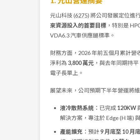
1. 元山營運摘要
元山科技 (
6275
) 將公司發展定位進
來資源投入的首要目標
，特別是 HP
VDA6.3 汽車供應鏈標準。
財務方面，2026 年前五個月累計營
淨利為
3,800 萬元
，與去年同期持平
電子長單上。
展望未來，公司預期下半年營運將維
液冷散熱系統
：已完成
120KW
解決方案，專注於 Edge (H 端
產能擴充
：預計
9 月底至 10 月