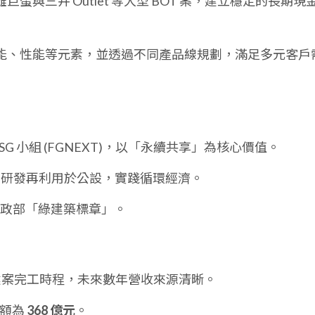
巨蛋與三井 Outlet 等大型 BOT 案，建立穩定的長期現
能、性能等元素，並透過不同產品線規劃，滿足多元客戶
ESG 小組 (FGNEXT)，以「永續共享」為核心價值。
棄物研發再利用於公設，實踐循環經濟。
個內政部「綠建築標章」。
後的建案完工時程，未來數年營收來源清晰。
金額為
368 億元
。