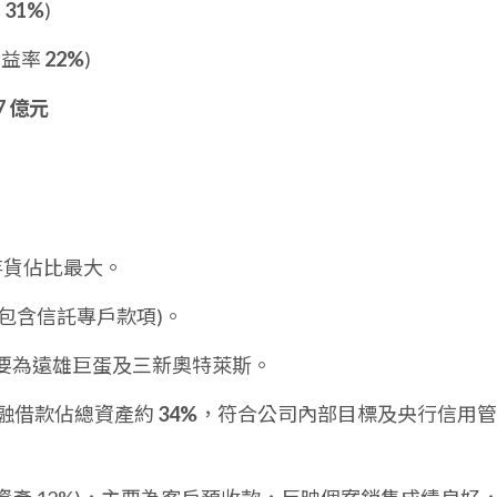
率
31%
)
利益率
22%
)
.7 億元
存貨佔比最大。
(包含信託專戶款項)。
要為遠雄巨蛋及三新奧特萊斯。
融借款佔總資產約
34%
，符合公司內部目標及央行信用管