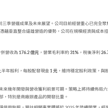
 年前三季營運成果及未來展望。公司目前經營重心已完全聚
憑藉垂直整合遠雄營造的優勢，公司在規模經濟與成本
合併營收為
176.2 億元
，營業毛利率約
31%
，稅後淨利
26.
4 上半年股利，每股配發現金
1 元
，維持穩定股利政策，與
未來幾年開發與營收獲利前景可期。策略上將持續佈局六
部，特別是商廠辦產品的開發比重。
使用執照，預計相關事業體將於 2025 年陸續開業，經