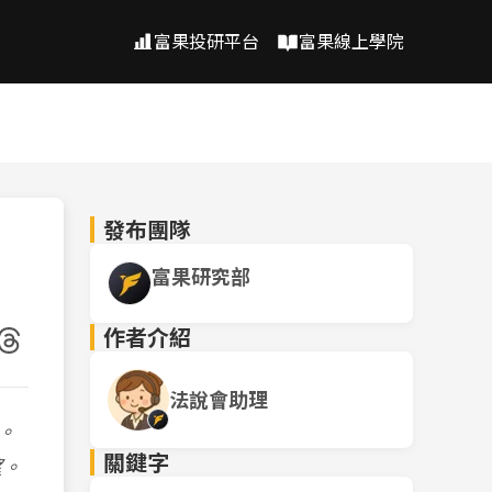
富果投研平台
富果線上學院
發布團隊
富果研究部
作者介紹
法說會助理
。
關鍵字
望。