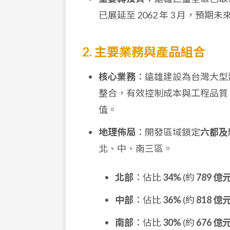
已展延至 2062 年 3 月，預
2. 主要業務與產品組合
核心業務
：遠雄建設為台灣大型建
整合，有效控制成本與工程品質
值。
地理佈局
：開發區域鎖定
六都及
北、中、南三區。
北部
：佔比
34%
(約
789 億
中部
：佔比
36%
(約
818 億
南部
：佔比
30%
(約
676 億