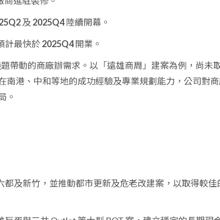
廠商進駐裝修。
25Q2
及
2025Q4
陸續開幕。
預計最快於
2025Q4
開業。
I 議題帶動的商廠辦需求。以「遠雄商周」建案為例，尚未
在南港、中和等地的成功經驗及專業規劃能力，公司對商
局。
六都及新竹，並推動都市更新及危老改建案，以取得較佳