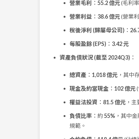
營業毛利
：
55.2 億元
(毛利
營業利益
：
38.6 億元
(營業
稅後淨利 (歸屬母公司)
：
26
每股盈餘 (EPS)
：
3.42 元
資產負債狀況 (截至 2024Q3)
：
總資產
：
1,018 億元
，其中
現金及約當現金
：
102 億元
權益法投資
：
81.5 億元
，主
負債比率
：約
55%
，其中金
規範。