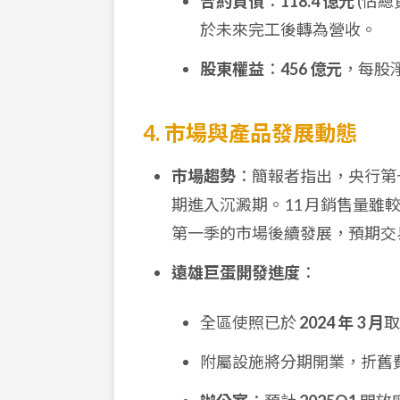
合約負債
：
118.4 億元
(佔總
於未來完工後轉為營收。
股東權益
：
456 億元
，每股
4. 市場與產品發展動態
市場趨勢
：簡報者指出，央行第
期進入沉澱期。11 月銷售量
第一季的市場後續發展，預期交
遠雄巨蛋開發進度
：
全區使照已於
2024 年 3 月
取
附屬設施將分期開業，折舊