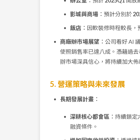
辦公室
：預計
2025Q1
開放
影城與商場
：預計分別於
20
飯店
：因軟裝修時程較長，
商廠辦市場展望
：公司看好 A
使照銷售率已達八成。憑藉過去
辦市場深具信心，將持續加大佈
5. 營運策略與未來發展
長期發展計畫
：
深耕核心都會區
：持續鎖定
融資條件。