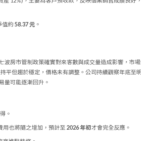
資產 12%)，主要為客戶預收款，反映個案銷售成績良好
淨值約
58.37 元
。
七波房市管制政策確實對來客數與成交量造成影響，市場
雖較持平但趨於穩定，價格未有調整。公司持續觀察年底至
易量可能逐漸回升。
得。
費用也將隨之增加，預計至
2026 年初
才會完全反應。