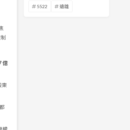
5522
遠雄
焦
控制
7 億
股東
都
營權