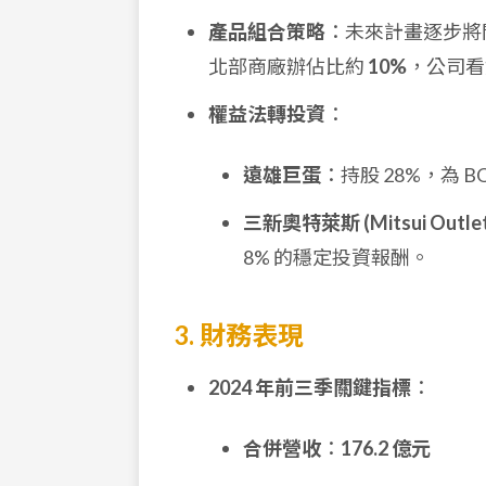
產品組合策略
：未來計畫逐步將
北部商廠辦佔比約
10%
，公司看
權益法轉投資
：
遠雄巨蛋
：持股 28%，為
三新奧特萊斯 (Mitsui Outlet
8% 的穩定投資報酬。
3. 財務表現
2024 年前三季關鍵指標
：
合併營收
：
176.2 億元