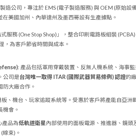
公司，專注於 EMS (電子製造服務) 與 OEM (原始設
，並在美國加州、內華達州及墨西哥設有生產據點。
服務 (One Stop Shop)」，整合印刷電路板組裝 (PCBA
理，為客戶節省時間與成本。
fense)
: 產品包括軍用穿戴裝置、反無人機系統、海事監
。公司是
台灣唯一取得 ITAR (國際武器貿易條例) 認證
的
國防大廠合作。
主機板、機台、玩家追蹤系統等。受惠於客戶將產能自亞洲
長機會。
核心產品為
低軌道衛星
內部使用的面板電源、推進器、鏡頭
s (線束)。