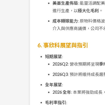
美墨生產佈局
: 能靈活調配
進行生產，以
極大化毛利
。
成本轉嫁能力
: 原物料價
介入與供應商議價，公司不
6. 事欣科展望與指引
短期展望
:
2026Q2
: 營收預期將呈現
季
2026Q3
: 預計將維持成長趨
全年展望
:
2026 全年
: 本業將強勁成
毛利率指引
: