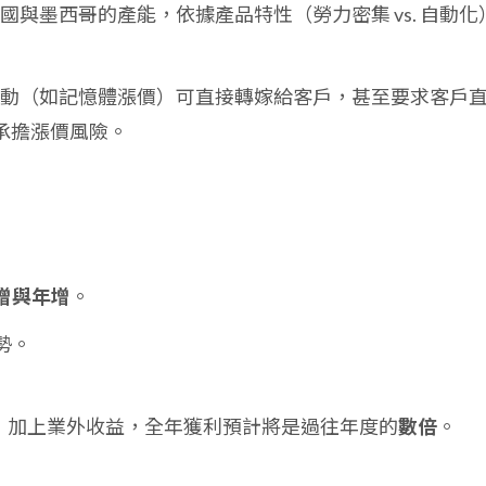
美國與墨西哥的產能，依據產品特性（勞力密集 vs. 自動化
格波動（如記憶體漲價）可直接轉嫁給客戶，甚至要求客戶
承擔漲價風險。
增與年增
。
勢。
長，加上業外收益，全年獲利預計將是過往年度的
數倍
。