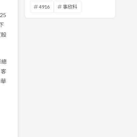
4916
事欣科
25
下
資股
單總
，客
內華