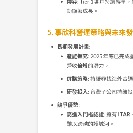
博弈
: Tier 1 客戶持
動顯著成長。
5. 事欣科營運策略與未來
長期發展計畫
:
產能擴充
: 2025 年底
營收
倍增
的潛力。
併購策略
: 持續尋找海外合
研發投入
: 台灣子公司持續投
競爭優勢
:
高進入門檻認證
: 擁有
ITAR
難以跨越的護城河。