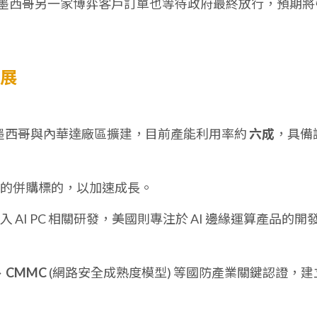
續轉單，墨西哥另一家博弈客戶訂單也等待政府最終放行，預期將
發展
已完成墨西哥與內華達廠區擴建，目前產能利用率約
六成
，具備
適的併購標的，以加速成長。
入 AI PC 相關研發，美國則專注於 AI 邊緣運算產品的開
、
CMMC
(網路安全成熟度模型) 等國防產業關鍵認證，建