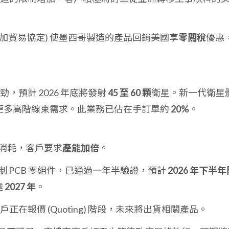
 (美墨加貿易協定) 使墨西哥製造的產品回銷美國享
零關稅
優惠
勁，預計 2026 年底將發射
45 至 60 顆
衛星。新一代衛星
更多高階線束需求。此業務已佔在手訂單約
20%
。
爭消耗，客戶要求
產能加倍
。
控制 PCB 零組件，已通過一年半驗證，預計
2026 年下半年
達
2027 年
。
戶正在報價 (Quoting) 階段，未來將出貨相關產品。