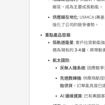
廠區，成為主要成長動能。
供應鏈在地化
: USMCA
強化了公司的競爭優勢。
重點產品發展
:
低軌道衛星
: 客戶拉貨動能強
積為現有的
3-4 倍
，將帶動
航太國防
:
反無人機系統
: 因應戰
先進教練機
: 供應飛航
始供貨
，訂單能見度已
AI 邊緣運算
: 已有美國客