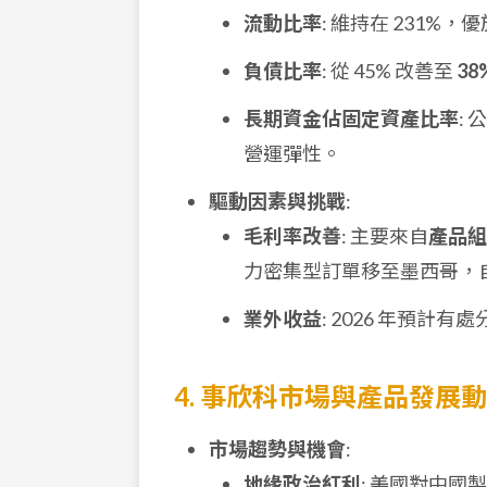
流動比率
: 維持在 231%，
負債比率
: 從 45% 改善至
38
長期資金佔固定資產比率
:
營運彈性。
驅動因素與挑戰
:
毛利率改善
: 主要來自
產品組
力密集型訂單移至墨西哥，
業外收益
: 2026 年預計
4. 事欣科市場與產品發展
市場趨勢與機會
:
地緣政治紅利
: 美國對中