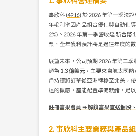
1. 事欣科營運摘要
事欣科 (
4916
) 於 2026 年第一
年毛利率因產品組合優化與自動化
2%)。2026 年第一季營收達
新台幣 1
票，全年獲利預計將是過往年度的
數
展望未來，公司預期 2026 年第二
額為
1.3 億美元
，主要來自航太國防 (4
戶持續將訂單從亞洲轉移至北美，帶
達的擴廠，產能配置準備就緒，足以
註冊富果會員 ➠ 解鎖富果直送個股
2. 事欣科主要業務與產品