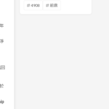
4908
前鼎
 年
率
淨
。
幅回
焦於
ip