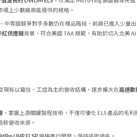
6 個波長的 DWDM ELS
，可滿足 Micro-ring 調變器等先進
為市場上少數廠商能提供的規格。
、日、中等國競爭對手多數仍在樣品階段，前鼎已進入少量出
非紅供應鏈
背景，符合美國 TAA 規範，有助於切入北美 AI
 產品，從現有以電信、工控為主的營收結構，逐步擴大在
高速數
線
，掌握上游關鍵製程技術，不僅可優化 ELS 產品的毛利
造新營收來源。
3dBm UHP ELSP
規格進行開發，保持技術領先。