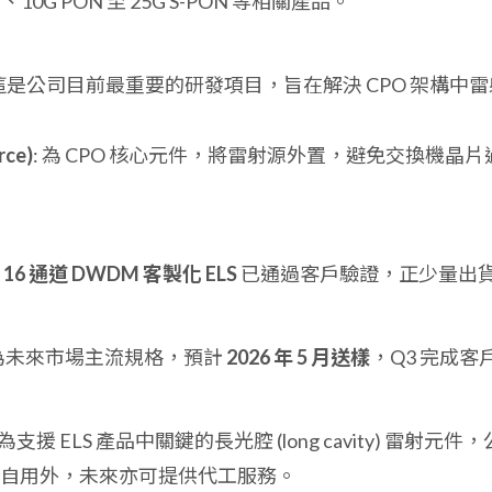
N、10G PON 至 25G S-PON 等相關產品。
 這是公司目前最重要的研發項目，旨在解決 CPO 架構中雷
rce)
: 為 CPO 核心元件，將雷射源外置，避免交換機晶片
及
16 通道 DWDM 客製化 ELS
已通過客戶驗證，正少量出
 為未來市場主流規格，預計
2026 年 5 月送樣
，Q3 完成客
: 為支援 ELS 產品中關鍵的長光腔 (long cavity) 雷射元件，
，除自用外，未來亦可提供代工服務。