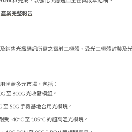
2026Q3
完成，以強化供應鏈自主性與成本結構。
、產業完整報告
及銷售光纖通訊所需之雷射二極體、受光二極體封裝及
品應用涵蓋多元市場，包括：
00G 至 800G 光收發模組。
25G 至 50G 手機基地台用光模塊。
、可耐受 -40°C 至 105°C 的超高溫光模塊。