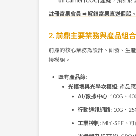
on Carrier (COC) 產線
，預計於
註冊富果會員 ➠ 解鎖富果直送個股
2. 前鼎主要業務與產品組合
前鼎的核心業務為設計、研發、生產
接模組。
既有產品線
:
光模塊與光學次模組
: 產
AI/數據中心
: 100G、4
行動通訊網路
: 10G、
工業控制
: Mini-SFF