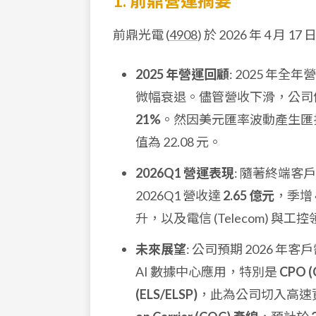
1. 前鼎營運摘要
前鼎光電 (
4908
) 於 2026 年 4
2025 年營運回顧
: 2025 年全
微幅衰退。儘管營收下滑，公司
21%
。然因美元匯率波動產生匯損，
值為 22.08 元。
2026Q1 營運表現
: 隨著終端
2026Q1 營收達
2.65 億元
，季增
升，以及電信 (Telecom) 
未來展望
: 公司預期 2026
AI 數據中心應用，特別是
CPO 
(ELS/ELSP)
，此為公司切入高速