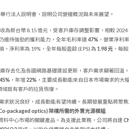
 月 17 日舉行法人說明會，說明公司營運概況與未來展望。
年營收為新台幣 8.15 億元，受客戶庫存調整影響，相較 2024
仍維持強勁的獲利能力，全年毛利率達
47%
，營業淨利
淨利率為 19%，全年每股盈餘 (EPS) 為
1.98 元
，每股
客戶庫存去化及各國網路基礎建設更新，客戶需求顯著回溫
45%
，年增
22%
，主要成長動能來自日本市場需求的大
與工控領域既有客戶的拉貨恢復。
 年客戶需求狀況良好，成長動能有望持續。長期發展重點將聚
(Co-packaged optics) 架構所需的外置光源模組
資料中心市場的關鍵產品。為支援此業務，公司將自建
Ch