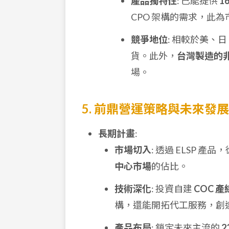
產品獨特性
: 已能提供
1
CPO 架構的需求，此
競爭地位
: 相較於美
貨。此外，
台灣製造的
場。
5. 前鼎營運策略與未來發展
長期計畫
:
市場切入
: 透過 ELSP
中心市場
的佔比。
技術深化
: 投資自建
COC 產
構，還能開拓代工服務，創
產品布局
: 鎖定未來主流的
2