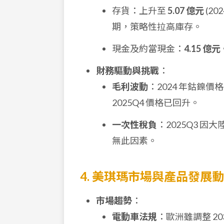
存貨：上升至
5.07 億元
(20
期，策略性拉高庫存。
現金及約當現金：
4.15 億元
財務驅動與挑戰
：
毛利波動
：2024 年鈷鎳
2025Q4 價格已回升。
一次性稅負
：2025Q3 
無此因素。
4. 美琪瑪市場與產品發展
市場趨勢
：
電動車法規
：歐洲雖調整 2