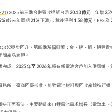
721
) 2025 前三季合併營收達新台幣
20.13 億元
，年增
25
5%
(較去年同期
21%
下滑)；稅後淨利
1.58 億元
，EPS 為
25Q3 起逐步回升，第四季漲幅顯著；金、銀、銅、鈀等貴
相關產品表現。
證完成，
2025 年至 2026 年
將有新電池客戶加入供應鏈，
事務所」臺商回臺核准，針對電池材料與回收產線進行擴
運持正面看法，主要動能來自鋰電池需求增長（電動車、