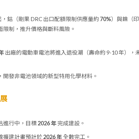
起，鈷（剛果 DRC 出口配額限制供應量約
70%
）與鎳（印
面限制，推升價格與斷料風險。
 年
出廠的電動車電池將進入退役潮（壽命約 9-10 年），
，開發非電池領域的新型特用化學材料。
發展
估進行中，目標
2026 年
完成建設。
線擴建計畫預計於
2026 年
全數完工。