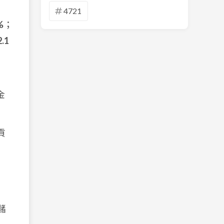
4721
%
；
2.1
金
貢
儲