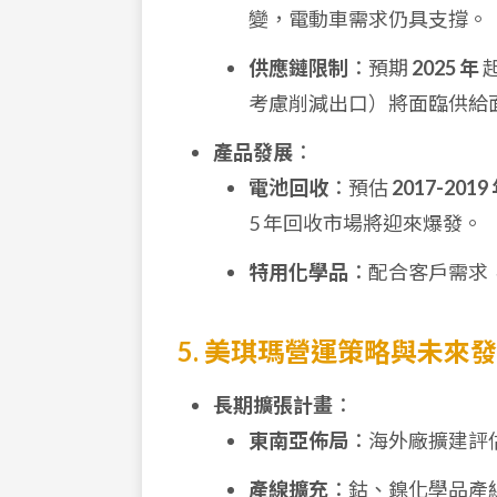
變，電動車需求仍具支撐。
供應鏈限制
：預期
2025 年
考慮削減出口）將面臨供給
產品發展
：
電池回收
：預估
2017-2019
5 年回收市場將迎來爆發。
特用化學品
：配合客戶需求
5. 美琪瑪營運策略與未來
長期擴張計畫
：
東南亞佈局
：海外廠擴建評
產線擴充
：鈷、鎳化學品產