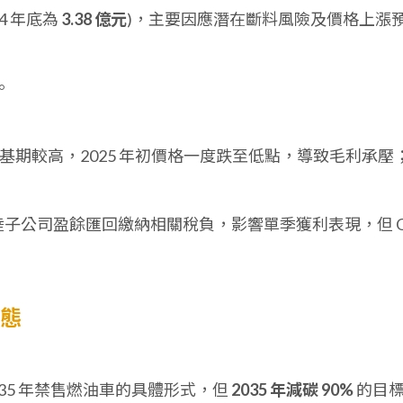
24 年底為
3.38 億元
)，主要因應潛在斷料風險及價格上漲
。
價格基期較高，2025 年初價格一度跌至低點，導致毛利承壓
因大陸子公司盈餘匯回繳納相關稅負，影響單季獲利表現，但 
動態
035 年禁售燃油車的具體形式，但
2035 年減碳 90%
的目