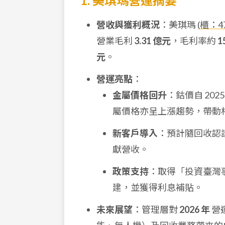
1. 美琪瑪營運摘要
營收與獲利概況
：美琪瑪 (
櫃：4
營業毛利
3.31 億元
，毛利率約
1
元
。
營運亮點
：
金屬價格回升
：鈷價自 20
屬價格亦呈上漲趨勢，帶動
新客戶導入
：預計隨回收認
獻營收。
政策支持
：取得「投資臺灣
建，並獲得利息補貼。
未來展望
：管理層對
2026 年
營