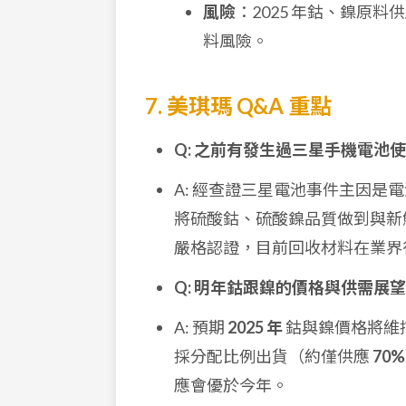
風險
：2025 年鈷、鎳原
料風險。
7. 美琪瑪 Q&A 重點
Q: 之前有發生過三星手機電
A: 經查證三星電池事件主因
將硫酸鈷、硫酸鎳品質做到與新鮮原料
嚴格認證，目前回收材料在業界
Q: 明年鈷跟鎳的價格與供需展
A: 預期
2025 年
鈷與鎳價格將維
採分配比例出貨（約僅供應
70%
應會優於今年。