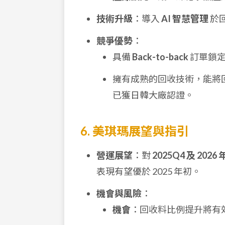
技術升級
：導入
AI 智慧管理
於回
競爭優勢
：
具備
Back-to-back
訂單鎖定
擁有成熟的回收技術，能將回收硫
已獲日韓大廠認證。
6. 美琪瑪展望與指引
營運展望
：對
2025Q4 及 2026 
表現有望優於 2025 年初。
機會與風險
：
機會
：回收料比例提升將有