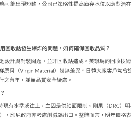
料供應可能出現短缺，公司已策略性提高庫存水位以應對潛
池使用回收鈷發生爆炸的問題，如何確保回收品質？
是電池設計與封裝問題，並非回收鈷造成。美琪瑪的回收技
（Virgin Material）幾無差異。日韓大廠客戶均會
行之有年，並無品質安全疑慮。
望？
持現有水準或往上，主因是供給面限制。剛果（DRC）明
），印尼政府亦考慮削減鎳出口。整體而言，明年價格