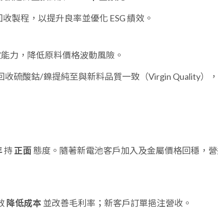
收製程，以提升良率並優化 ESG 績效。
能力，降低原料價格波動風險。
酸鈷/鎳提純至與新料品質一致（Virgin Quality）
年
持
正面
態度。隨著新電池客戶加入及金屬價格回穩，營
效
降低成本
並改善毛利率；新客戶訂單挹注營收。