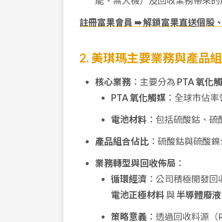
能、無人機）及回收業務帶來的
註冊富果會員 ➠ 解鎖富果直送個股
2. 美琪瑪主要業務與產品
核心業務
：主要分為
PTA 氧化
PTA 氧化觸媒
：全球市佔率
電池材料
：包括硫酸鈷、硫酸
產品組合佔比
：硫酸鈷與硫酸鎳
業務轉型與回收佈局
：
循環經濟
：公司積極開發回收
電池正極材料
與
半導體廢液
策略意義
：透過回收料源（Re