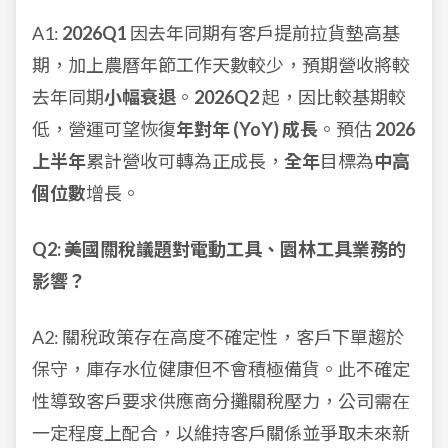
A1:
2026Q1
因去年同期有客戶提前拉貨墊高基
期，加上農曆年節工作天數較少，預期營收將較
去年同期
小幅衰退
。
2026Q2
起，因比較基期較
低，營運可望恢復
年對年 (YoY) 成長
。預估
2026
上半年
累計營收可轉為正成長，
全年
目標為
中高
個位數
增長。
Q2: 美國關稅議題對電動工具、園林工具業務的
影響？
A2: 關稅政策存在高度不確定性，客戶下單趨於
保守，庫存水位健康但不會積極備貨。此不確定
性導致客戶要求供應商分攤關稅壓力，公司需在
一定程度上配合，以維持客戶關係並爭取未來新