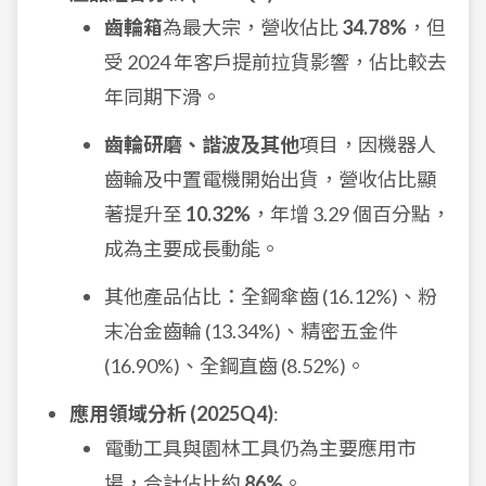
齒輪箱
為最大宗，營收佔比
34.78%
，但
受 2024 年客戶提前拉貨影響，佔比較去
年同期下滑。
齒輪研磨、諧波及其他
項目，因機器人
齒輪及中置電機開始出貨，營收佔比顯
著提升至
10.32%
，年增 3.29 個百分點，
成為主要成長動能。
其他產品佔比：全鋼傘齒 (16.12%)、粉
末冶金齒輪 (13.34%)、精密五金件
(16.90%)、全鋼直齒 (8.52%)。
應用領域分析 (2025Q4)
:
電動工具與園林工具仍為主要應用市
場，合計佔比約
86%
。