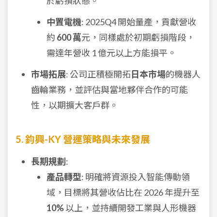
於虧損狀態。
中置電機
: 2025Q4 開始量產，貢獻營收
約
600 萬
元，同樣處於初期虧損階段，
需達年營收 1 億元以上方能損平。
市場拓展
: 公司正積極開拓
日本市場
的機器人
齒輪業務，並評估與當地夥伴合作的可能
性，以期擴大客戶群。
5. 鈞興-KY 營運策略與未來發展
長期規劃
:
產品轉型
: 明確將資源投入智能傳動領
域，目標將其營收佔比在 2026 年提升至
10%
以上，並持續開發工業與人形機器