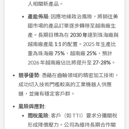
人相關新產品。
產能佈局
: 因應地緣政治風險，將銷往美
國市場的產品訂單逐步轉移至越南廠生
產。長期目標為在
2030 年
達到珠海廠與
越南廠產能
1:1
的配置。2025 年生產比
重為珠海廠
75%
、越南廠
25%
，預計
2026 年越南廠佔比將提升至
27-28%
。
競爭優勢
: 憑藉在齒輪領域的精密加工技術，
成功切入技術門檻較高的工業機器人供應
鏈，並擁有穩定客戶群。
風險與應對
:
關稅風險
: 客戶（如 TTI）要求分攤關稅
形成降價壓力。公司為維持長期合作關