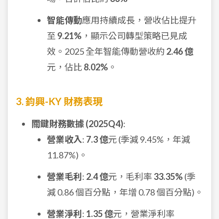
智能傳動
應用持續成長，營收佔比提升
至
9.21%
，顯示公司轉型策略已見成
效。2025 全年智能傳動營收約
2.46 億
元，佔比
8.02%
。
3. 鈞興-KY 財務表現
關鍵財務數據 (2025Q4)
:
營業收入
:
7.3 億
元 (季減 9.45%，年減
11.87%)。
營業毛利
:
2.4 億
元，毛利率
33.35%
(季
減 0.86 個百分點，年增 0.78 個百分點)。
營業淨利
:
1.35 億
元，營業淨利率