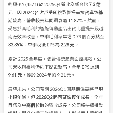
鈞興-KY (4571) 於 2025Q4 營收為新台幣
7.3 億
元，因 2024Q4 客戶受關稅影響提前拉貨導致基
期較高，營收較去年同期衰退 11.87%。然而，
受惠於高毛利的智能傳動產品出貨比重提升及越
南廠效率改善，單季毛利率年增 0.78 個百分點至
33.35%
。單季稅後 EPS 為
2.28 元
。
累計 2025 全年度，儘管傳統產業面臨挑戰，公
司營收與獲利仍創下歷史新高，全年 EPS 達到
9.61 元
，優於 2024 年的 9.21 元。
展望未來，公司預期 2026Q1 因基期偏高將呈現
小幅年減，但
2026Q2 起可望恢復年成長
，全年
目標為
中高個位數
的營收成長。公司將持續推動