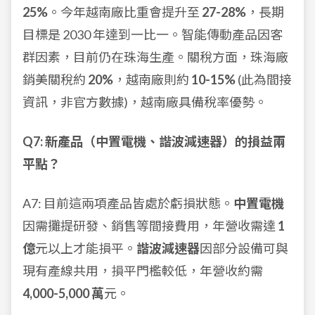
25%
。今年越南廠比重會提升至
27-28%
，長期
目標是 2030 年達到一比一。智能傳動產品因客
群因素，目前仍在珠海生產。關稅方面，珠海廠
銷美關稅約
20%
，越南廠則約
10-15%
(此為間接
資訊，非官方數據)，越南廠具備稅率優勢。
Q7: 新產品（中置電機、諧波減速器）的損益兩
平點？
A7: 目前這兩項產品皆處於虧損狀態。
中置電機
因需攤提研發、銷售等間接費用，年營收需達
1
億
元以上才能損平。
諧波減速器
因部分設備可與
現有產線共用，損平門檻較低，年營收約需
4,000-5,000 萬
元。