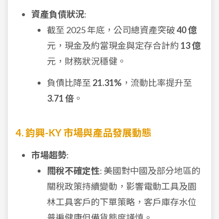
資產負債狀況
:
截至 2025 年底，公司總資產突破
40 億
元，現金及約當現金與定存合計約
13 億
元，財務狀況穩健。
負債比降至
21.31%
，流動比率提升至
3.71 倍
。
4. 鈞興-KY 市場與產品發展動態
市場趨勢
:
關稅不確定性
: 美國對中國及部分地區的
關稅政策持續變動，影響電動工具及園
林工具客戶的下單策略，客戶庫存水位
普遍健康但備貨態度謹慎。