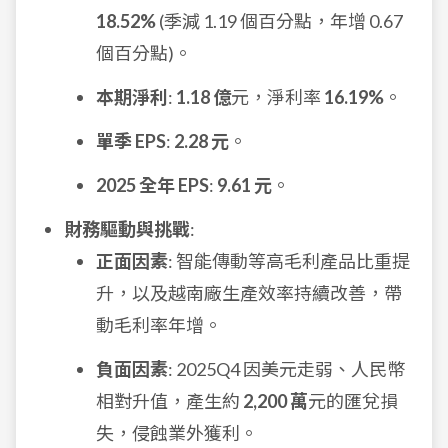
18.52%
(季減 1.19 個百分點，年增 0.67
個百分點)。
本期淨利
:
1.18 億
元，淨利率
16.19%
。
單季 EPS
:
2.28 元
。
2025 全年 EPS
:
9.61 元
。
財務驅動與挑戰
:
正面因素
: 智能傳動等高毛利產品比重提
升，以及越南廠生產效率持續改善，帶
動毛利率年增。
負面因素
: 2025Q4 因美元走弱、人民幣
相對升值，產生約
2,200 萬
元的匯兌損
失，侵蝕業外獲利。