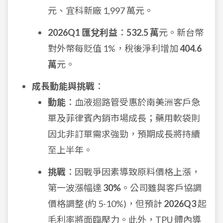
元、宜科新廠 1,997 萬元。
2026Q1 匯兌利益
：
532.5 萬
元。新台幣
對外幣每貶值 1%，稅後淨利增加
404.6
萬
元。
成長動能與挑戰
：
動能
：血液迴路管受惠於南美洲客戶急
單及菲律賓內銷市場成長；藥用軟袋則
因北非訂單需求強勁，預期成長將持續
至上半年。
挑戰
：因戰爭因素導致原料價格上漲，
第一波漲幅達
30%
。公司雖與客戶協調
價格調整 (約 5-10%)，但預計
2026Q3
起
毛利率將面臨壓力。此外，TPU 體內導