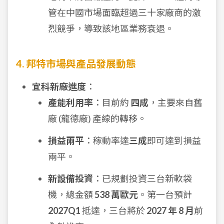
管在中國市場面臨超過三十家廠商的激
烈競爭，導致該地區業務衰退。
4. 邦特市場與產品發展動態
宜科新廠進度
：
產能利用率
：目前約
四成
，主要來自舊
廠 (龍德廠) 產線的轉移。
損益兩平
：稼動率達
三成
即可達到損益
兩平。
新設備投資
：已規劃投資三台新軟袋
機，總金額
538 萬歐元
。第一台預計
2027Q1
抵達，三台將於
2027 年 8 月
前