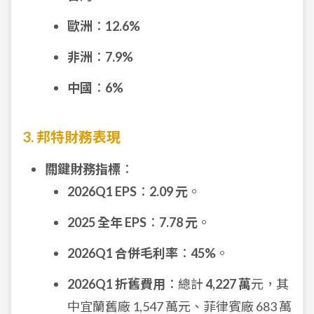
歐洲
：
12.6%
非洲
：
7.9%
中國
：
6%
3. 邦特財務表現
關鍵財務指標
：
2026Q1 EPS
：
2.09 元
。
2025 全年 EPS
：
7.78 元
。
2026Q1 合併毛利率
：
45%
。
2026Q1 折舊費用
：總計
4,227 萬
元，其
中宜蘭舊廠 1,547 萬元、菲律賓廠 683 萬