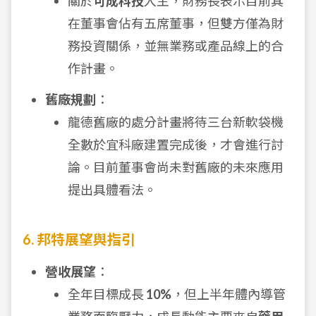
關於
可成科技
入主，財務長表示目前其
在董事會佔有五席董事，但雙方僅為財
務投資關係，並無業務或產品線上的合
作計畫。
舊廠規劃
：
龍德舊廠的處分計畫將待三台新軟袋機
全數於宜科廠建置完成後，才會進行討
論。目前董事會尚未對舊廠的未來應用
提出具體看法。
6. 邦特展望與指引
營收展望
：
全年目標成長
10%
，但上半年體內導管