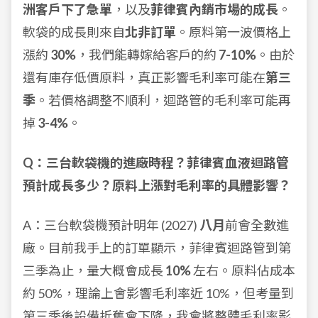
洲客戶下了急單
，以及
菲律賓內銷市場的成長
。
軟袋的成長則來自
北非訂單
。原料第一波價格上
漲約
30%
，我們能轉嫁給客戶的約
7-10%
。由於
還有庫存低價原料，真正影響毛利率可能在
第三
季
。若價格調整不順利，迴路管的毛利率可能再
掉
3-4%
。
Q：三台軟袋機的進廠時程？菲律賓血液迴路管
預計成長多少？原料上漲對毛利率的具體影響？
A：三台軟袋機預計明年 (2027)
八月
前會全數進
廠。目前我手上的訂單顯示，菲律賓迴路管到第
三季為止，量大概會成長
10%
左右。原料佔成本
約 50%，理論上會影響毛利率近 10%，但考量到
第三季後設備折舊會下降，我會將整體毛利率影