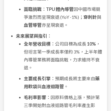
面臨挑戰
：
TPU 體內導管
因中國市場競
爭激烈而呈現衰退 (YoY -1%)；
穿刺針
與
血管導管
亦呈現衰退。
未來展望與指引
：
全年營收目標
：公司目標為成長
10%
，
但坦言第一季成長率僅約 3%，上半年體
內導管業務將面臨挑戰，力求維持不衰
退。
主要成長引擎
：預期成長將主要來自
藥
用軟袋
與
血液迴路管
。
毛利率影響
：因原料價格上漲，預計第
三季開始對血液迴路管毛利率產生影