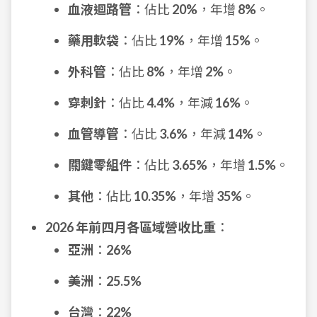
血液迴路管
：佔比
20%
，年增
8%
。
藥用軟袋
：佔比
19%
，年增
15%
。
外科管
：佔比
8%
，年增
2%
。
穿刺針
：佔比
4.4%
，年減
16%
。
血管導管
：佔比
3.6%
，年減
14%
。
關鍵零組件
：佔比
3.65%
，年增
1.5%
。
其他
：佔比
10.35%
，年增
35%
。
2026 年前四月各區域營收比重
：
亞洲
：
26%
美洲
：
25.5%
台灣
：
22%