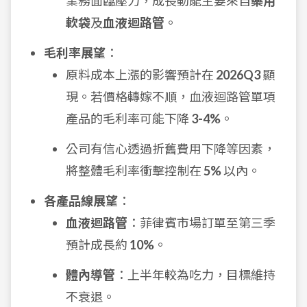
業務面臨壓力，成長動能主要來自
藥用
軟袋
及
血液迴路管
。
毛利率展望
：
原料成本上漲的影響預計在
2026Q3
顯
現。若價格轉嫁不順，血液迴路管單項
產品的毛利率可能下降
3-4%
。
公司有信心透過折舊費用下降等因素，
將整體毛利率衝擊控制在
5%
以內。
各產品線展望
：
血液迴路管
：菲律賓市場訂單至第三季
預計成長約
10%
。
體內導管
：上半年較為吃力，目標維持
不衰退。