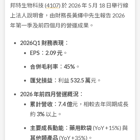
邦特生物科技 (
4107
) 於 2026 年 5 月 18 日舉行線
上法人說明會，由財務長黃繹中先生報告 2026
年第一季及前四個月的營運成果。
2026Q1 財務表現
：
EPS
：
2.09 元
。
合併毛利率
：
45%
。
匯兌損益
：利益
532.5 萬
元。
2026 年前四月營運概況
：
累計營收
：
7.4 億
元，相較去年同期成長
約
3%
以上。
主要成長動能
：
藥用軟袋
(YoY +15%) 與
其他類產品
(YoY +35%)。