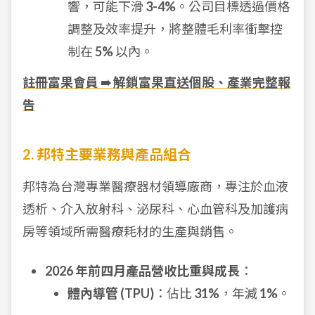
響，可能下滑
3-4%
。公司目標透過價格
調整及效率提升，將整體毛利率衝擊控
制在
5%
以內。
註冊富果會員 ➠ 解鎖富果直送個股、產業完整報
告
2. 邦特主要業務與產品組合
邦特為台灣專業醫療器材領導廠商，專注於血液
透析、介入放射科、泌尿科、心血管科及加護病
房等領域所需醫療耗材的生產與銷售。
2026 年前四月產品營收比重與成長
：
體內導管 (TPU)
：佔比
31%
，年減
1%
。