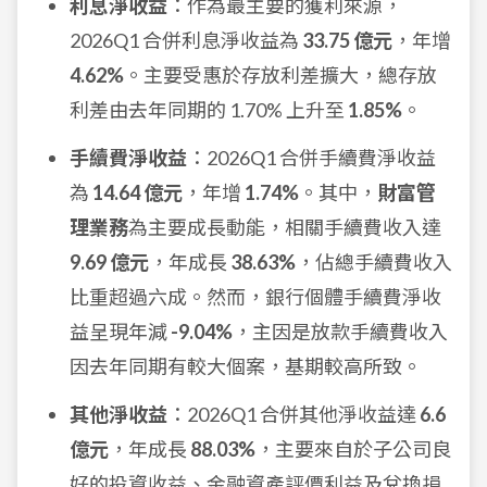
利息淨收益
：作為最主要的獲利來源，
2026Q1 合併利息淨收益為
33.75 億元
，年增
4.62%
。主要受惠於存放利差擴大，總存放
利差由去年同期的 1.70% 上升至
1.85%
。
手續費淨收益
：2026Q1 合併手續費淨收益
為
14.64 億元
，年增
1.74%
。其中，
財富管
理業務
為主要成長動能，相關手續費收入達
9.69 億元
，年成長
38.63%
，佔總手續費收入
比重超過六成。然而，銀行個體手續費淨收
益呈現年減
-9.04%
，主因是放款手續費收入
因去年同期有較大個案，基期較高所致。
其他淨收益
：2026Q1 合併其他淨收益達
6.6
億元
，年成長
88.03%
，主要來自於子公司良
好的投資收益、金融資產評價利益及兌換損