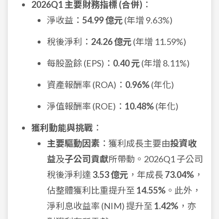
2026Q1 主要財務指標 (合併)
：
淨收益：
54.99 億元
(年增 9.63%)
稅後淨利：
24.26 億元
(年增 11.59%)
每股盈餘 (EPS)：
0.40 元
(年增 8.11%)
資產報酬率 (ROA)：
0.96%
(年化)
淨值報酬率 (ROE)：
10.48%
(年化)
獲利動能與挑戰
：
主要驅動因素
：獲利成長主要由
投資收
益
及
子公司貢獻
所帶動。2026Q1 子公司
稅後淨利達
3.53 億元
，年成長
73.04%
，
佔整體獲利比重提升至
14.55%
。此外，
淨利息收益率 (NIM) 提升至
1.42%
，亦