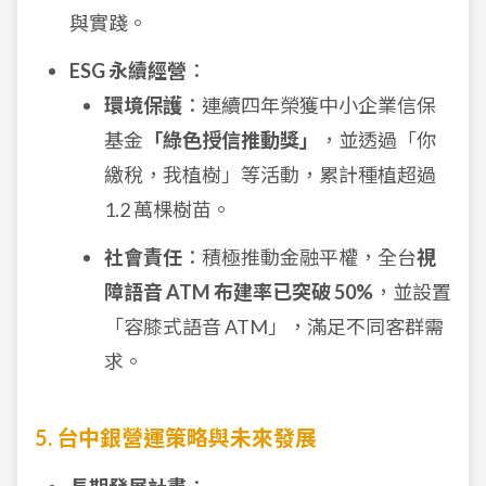
與實踐。
ESG 永續經營
：
環境保護
：連續四年榮獲中小企業信保
基金
「綠色授信推動獎」
，並透過「你
繳稅，我植樹」等活動，累計種植超過
1.2 萬棵樹苗。
社會責任
：積極推動金融平權，全台
視
障語音 ATM 布建率已突破 50%
，並設置
「容膝式語音 ATM」，滿足不同客群需
求。
5. 台中銀營運策略與未來發展