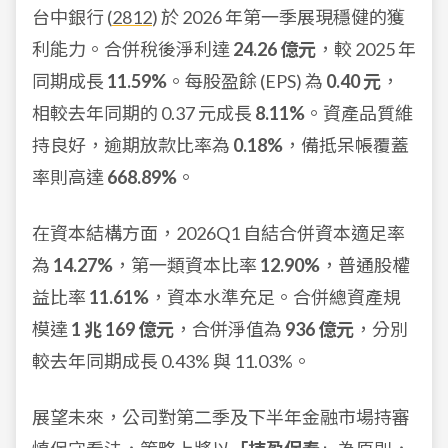
台中銀行 (
2812
) 於 2026 年第一季展現穩健的獲
利能力。合併稅後淨利達
24.26 億元
，較 2025 年
同期成長
11.59%
。每股盈餘 (EPS) 為
0.40 元
，
相較去年同期的 0.37 元成長
8.11%
。資產品質維
持良好，逾期放款比率為
0.18%
，備抵呆帳覆蓋
率則高達
668.89%
。
在資本結構方面，2026Q1 自結合併資本適足率
為
14.27%
，第一類資本比率
12.90%
，普通股權
益比率
11.61%
，資本水準充足。合併總資產規
模達
1 兆 169 億元
，合併淨值為
936 億元
，分別
較去年同期成長 0.43% 與 11.03%。
展望未來，公司對第二季及下半年金融市場持審