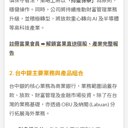
慎保守看法，策略上將以
「持盈保泰」
為原則，
穩健操作。同時，公司將持續推動財富管理業務
升級，並積極轉型，將放款重心轉向 AI 及半導體
等高科技產業。
註冊富果會員 ➠ 解鎖富果直送個股、產業完整報
告
2. 台中銀主要業務與產品組合
台中銀的核心業務為商業銀行，業務範圍涵蓋存
款、放款、財富管理及金融市場投資。除了在台
灣的業務基礎，亦透過 OBU 及納閩 (Labuan) 分
行拓展海外業務。