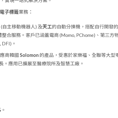
值服務，實現一站式解決方案。
L 電子標籤
業務：
R (自主移動機器人) 及
天工
的自動分揀機，搭配自行開發
合服務。客戶已涵蓋電商 (Momo, PChome)、第三方
 DFI)。
供應商韓國
Solomon
的產品，受惠於家樂福、全聯等大型
長。應用已擴展至醫療院所及智慧工廠。
%
。