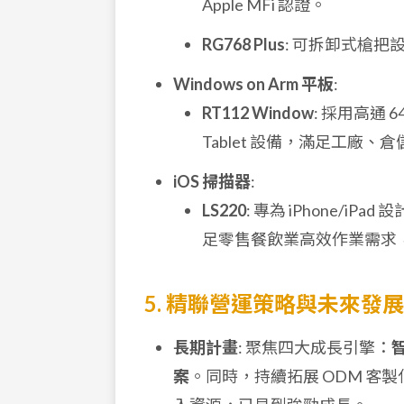
Apple MFi 認證。
RG768 Plus
: 可拆卸式槍把設計
Windows on Arm 平板
:
RT112 Window
: 採用高通 6
Tablet 設備，滿足工廠
iOS 掃描器
:
LS220
: 專為 iPhone/i
足零售餐飲業高效作業需求
5. 精聯營運策略與未來發展
長期計畫
: 聚焦四大成長引擎：
智
案
。同時，持續拓展 ODM 客