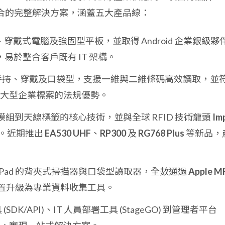
合的完整解決方案，涵蓋五大產品線：
A、穿戴式電腦及強固型平板，並取得 Android 企業銀級夥
系統，易於整合客戶既有 IT 架構。
含手持、穿戴及口袋型，支援一維與二維條碼高效讀取，並
大型企業標案的法規優勢。
模組到天線標籤的核心技術，並與全球 RFID 技術龍頭
Imp
。近期推出
EA530 UHF
、
RP300
及
RG768 Plus
等新品，
one/iPad 的背夾式掃描器與口袋型讀取器，全數通過
Apple MF
 裝置升級為專業資料收集工具。
(SDK/API)、IT 人員部署工具 (StageGO) 到管理者平台