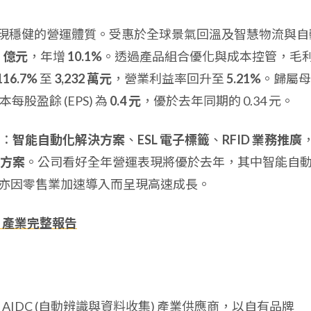
年第一季展現穩健的營運體質。受惠於全球景氣回溫及智慧物流與自
1 億元
，年增
10.1%
。透過產品組合優化與成本控管，毛
116.7%
至
3,232 萬元
，營業利益率回升至
5.21%
。歸屬母
本每股盈餘 (EPS) 為
0.4 元
，優於去年同期的 0.34 元。
：
智能自動化解決方案
、
ESL 電子標籤
、
RFID 業務推廣
解決方案
。公司看好全年營運表現將優於去年，其中智能自
務亦因零售業加速導入而呈現高速成長。
、產業完整報告
IDC (自動辨識與資料收集) 產業供應商，以自有品牌