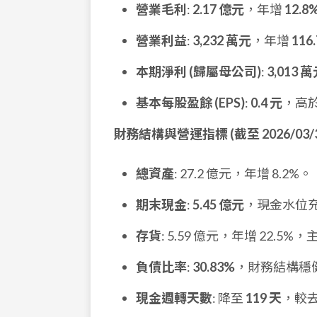
營業毛利
:
2.17 億元
，年增
12.8
營業利益
:
3,232 萬元
，年增
116
本期淨利 (歸屬母公司)
:
3,013 
基本每股盈餘 (EPS)
:
0.4 元
，高於
財務結構與營運指標 (截至 2026/03/3
總資產
: 27.2 億元，年增 8.2%。
期末現金
:
5.45 億元
，現金水位
存貨
: 5.59 億元，年增 22.
負債比率
:
30.83%
，財務結構穩
現金週轉天數
: 降至
119 天
，較去