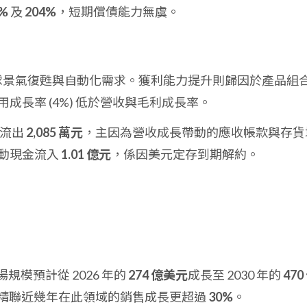
1%
及
204%
，短期償債能力無虞。
全球景氣復甦與自動化需求。獲利能力提升則歸因於產品組
成長率 (4%) 低於營收與毛利成長率。
金流出
2,085 萬元
，主因為營收成長帶動的應收帳款與存貨
動現金流入
1.01 億元
，係因美元定存到期解約。
場規模預計從 2026 年的
274 億美元
成長至 2030 年的
470
精聯近幾年在此領域的銷售成長更超過
30%
。