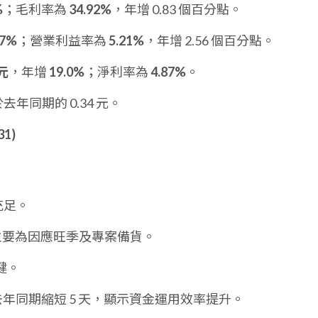
%
；毛利率為
34.92%
，年增 0.83 個百分點。
.7%
；營業利益率為
5.21%
，年增 2.56 個百分點。
萬元
，年增
19.0%
；淨利率為
4.87%
。
去年同期的 0.34 元。
1)
充足。
5%，主要為因應旺季及專案備貨。
健。
年同期縮短 5 天，顯示資金運用效率提升。