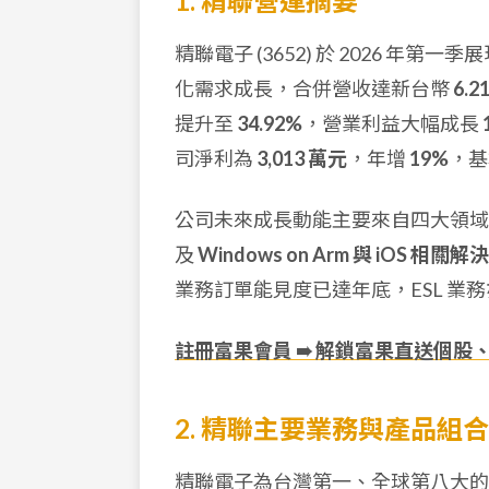
1. 精聯營運摘要
精聯電子 (3652) 於 2026 
化需求成長，合併營收達新台幣
6.2
提升至
34.92%
，營業利益大幅成長
司淨利為
3,013 萬元
，年增
19%
，基
公司未來成長動能主要來自四大領域
及
Windows on Arm 與 iOS 相關
業務訂單能見度已達年底，ESL 業
註冊富果會員 ➠ 解鎖富果直送個股
2. 精聯主要業務與產品組合
精聯電子為台灣第一、全球第八大的 A