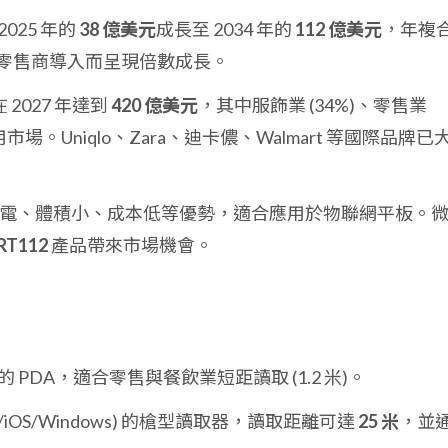
2025 年的
38 億美元
成長至 2034 年的
112 億美元
，年複
零售商導入而呈現倍數成長。
2027 年達到
420 億美元
，其中服飾業 (34%)、零售業
應用市場。Uniqlo、Zara、迪卡儂、Walmart 等國際品牌已
備省電、體積小、成本低等優勢，適合應用於物聯網平板。
RT112
產品帶來市場機會。
模組的 PDA，適合零售與餐飲業短距讀取 (1.2 米)。
oid/iOS/Windows) 的槍型讀取器，讀取距離可達
25 米
，並