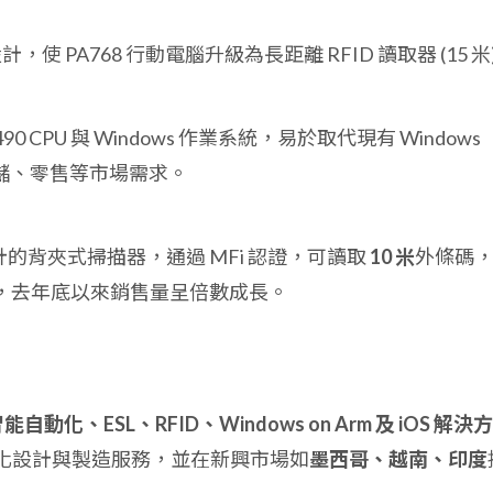
，使 PA768 行動電腦升級為長距離 RFID 讀取器 (15 米
490 CPU 與 Windows 作業系統，易於取代現有 Windows
、倉儲、零售等市場需求。
Pad 設計的背夾式掃描器，通過 MFi 認證，可讀取
10 米
外條碼
，去年底以來銷售量呈倍數成長。
能自動化、ESL、RFID、Windows on Arm 及 iOS 解決方
製化設計與製造服務，並在新興市場如
墨西哥、越南、印度