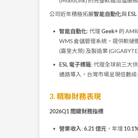
(MoboLink) 的完整軟體加
公司近年積極拓展
智能自動化
與
ES
智能自動化
: 代理
Geek+
的 AM
WMS 倉儲管理系統，提供軟硬體整
(嘉里大榮) 及製造業 (GIGABYTE,
ESL 電子標籤
: 代理全球前三大
通路導入，台灣市場呈現倍數成
3. 精聯財務表現
2026Q1 關鍵財務指標
營業收入
:
6.21 億元
，年增
10.1