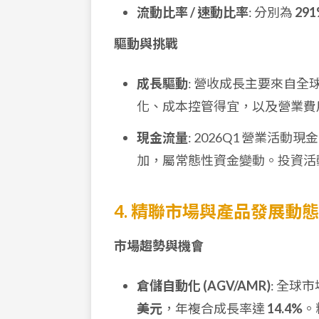
流動比率 / 速動比率
: 分別為
29
驅動與挑戰
成長驅動
: 營收成長主要來自
化、成本控管得宜，以及營業費用
現金流量
: 2026Q1 營業活動現
加，屬常態性資金變動。投資活
4. 精聯市場與產品發展動態
市場趨勢與機會
倉儲自動化 (AGV/AMR)
: 全球市
美元
，年複合成長率達
14.4%
。