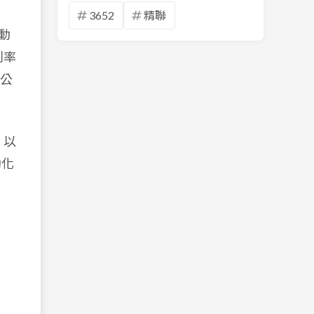
3652
精聯
動
利率
公
，以
動化