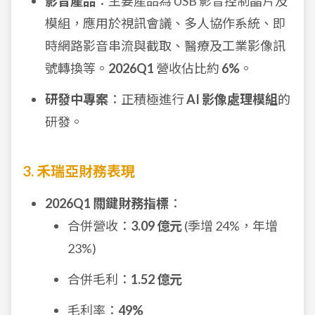
影音產品
：主要產品為 USB 影音控制晶片及
模組，應用於視訊會議、多人協作系統、即
時網路影音串流與截取、醫療及工業影像訊
號轉換等。
2026Q1
營收佔比約
6%
。
研發中專案
：正積極進行
AI 影像處理模組
的
研發。
3. 禾瑞亞財務表現
2026Q1 關鍵財務指標
：
合併營收：
3.09 億元
(季增 24%，年增
23%)
合併毛利：
1.52 億元
毛利率：
49%