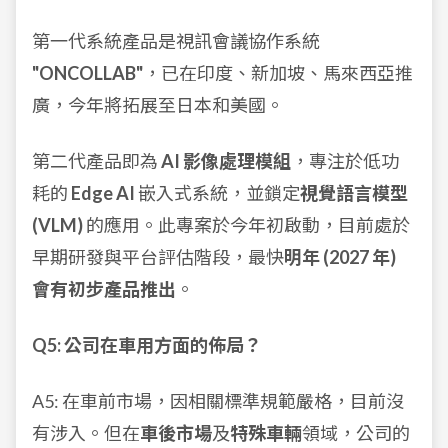
第一代系統產品是視訊會議協作系統
"ONCOLLAB"
，已在印度、新加坡、馬來西亞推
廣，今年將拓展至日本和美國。
第二代產品即為
AI 影像處理模組
，專注於低功
耗的
Edge AI
嵌入式系統，並鎖定
視覺語言模型
(VLM)
的應用。此專案於今年初啟動，目前處於
早期研發與平台評估階段，最快
明年 (2027 年)
會有初步產品推出
。
Q5: 公司在車用方面的佈局？
A5: 在車前市場，因相關標準規範嚴格，目前沒
有涉入。但在
車後市場
及
特殊車輛
領域，公司的