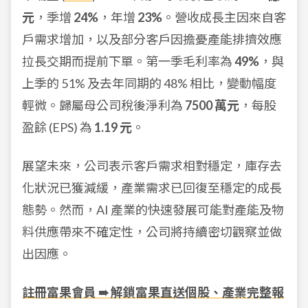
元
，季增
24%
，年增
23%
。營收成長主因來自客
戶需求增加，以及部分客戶因擔憂產能排擠效應
拉長交期而提前下單。第一季毛利率為
49%
，與
上季的 51% 及去年同期的 48% 相比，變動幅度
輕微。歸屬母公司稅後淨利為
7500 萬元
，每股
盈餘 (EPS) 為
1.19 元
。
展望未來，公司表示客戶需求相對穩定，庫存去
化狀況已獲減緩，產業需求已回復至穩定的成長
態勢。然而，AI 產業的快速發展可能對產能及物
料供應帶來不確定性，公司將持續密切觀察並做
出因應。
註冊富果會員 ➠ 解鎖富果直送個股、產業完整報