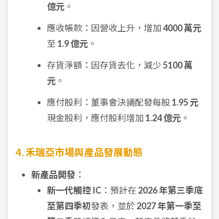
億元
。
應收帳款：因營收上升，增加
4000 萬元
至
1.9 億元
。
存貨淨額：因存貨去化，減少
5100 萬
元
。
應付股利：董事會決議配發每股
1.95 元
現金股利，應付股利增加
1.24 億元
。
4. 禾瑞亞市場與產品發展動態
新產品開發
：
新一代觸控 IC
：預計在
2026 年第三季底
至第四季初
發表，並於
2027 年第一季至