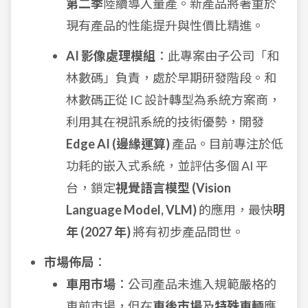
第二季
陸續導入量產。新產品將著重於
現有產品的性能提升與性價比精進。
AI 影像處理模組
：此專案由子公司「和
林數碼」負責，處於早期研發階段。和
林數碼正從 IC 設計轉型為系統方案商，
利用其在視訊系統的技術優勢，開發
Edge AI (邊緣運算)
產品。目前專注於低
功耗的嵌入式系統，並評估多個 AI 平
台，鎖定
視覺語言模型 (Vision
Language Model, VLM)
的應用，最快
明
年 (2027 年)
將有初步產品問世。
市場佈局
：
車用市場
：公司產品未進入規範嚴格的
車前市場，但在
車後市場
及
特殊車輛
應