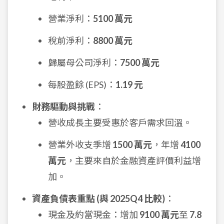
營業淨利：
5100 萬元
稅前淨利：
8800 萬元
歸屬母公司淨利：
7500 萬元
每股盈餘 (EPS)：
1.19 元
財務驅動與挑戰
：
營收成長主要受惠於客戶需求回溫。
營業外收支季增
1500 萬元
，年增
4100
萬元
，主要來自於金融資產評價利益增
加。
資產負債表重點 (與 2025Q4 比較)
：
現金及約當現金：增加
9100 萬元
至
7.8