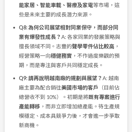
能家居、智能車載、醫療及家電
等市場，這
些是未來主要的成長潛力來源。
Q8: 為何公司展望相對同業保守，而部分同
業有爆發性成長？
A: 各家同業的發展策略與
擅長領域不同。志豐的
聲學零件佔比較高
，
經營策略一向
穩健務實
，不作過度樂觀的預
期，而是專注與客戶共同穩定成長。
Q9: 請再說明越南廠的規劃與展望？
A: 越南
廠主要為配合銷往
美國市場的客戶
（目前佔
總營收不到 10%）。初期是將
既有專案進行
產能轉移
，而非立即增加總產能。待生產規
模穩定、成本具競爭力後，才會進一步爭取
新商機。