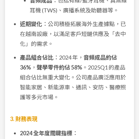
音頻成品
：包括有線/藍牙耳機、真無線
耳機 (TWS)、廣播系統及助聽器等。
近期變化
：公司積極拓展海外生產據點，已
在越南設廠，以滿足客戶短鏈供應及「去中
化」的需求。
產品組合佔比
：2024 年，
音頻成品約佔
36%
，
聲學零件約佔 58%
。2025Q1 的產品
組合佔比無重大變化。公司產品廣泛應用於
智能家居、新能源車、通訊、安防、醫療照
護等多元市場。
3. 財務表現
2024 全年度關鍵指標
：