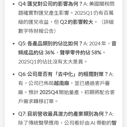
Q4: 匯兌對公司的影響為何？
A: 美國關稅問
題確實對匯兌產生影響。2025Q1 仍有百萬
級的匯兌收益，但
Q2 的影響較大
。（詳細
數字待財報公告）
Q5: 各產品類別的佔比如何？
A: 2024 年，
音
頻成品約佔 36%
，
聲學零件約佔 58%
。
2025Q1 的佔比沒有太大差異。
Q6: 公司是否有「去中化」的相關對策？
A:
有，公司已佈局
越南廠
，並已通過客戶審
廠。預計
2025Q4
開始量產，初期將配合客
戶需求轉移訂單。
Q7: 目前營收最具潛力的產業類別為何？
A:
除了傳統聲學應用，公司看好由 AI 帶動的
智