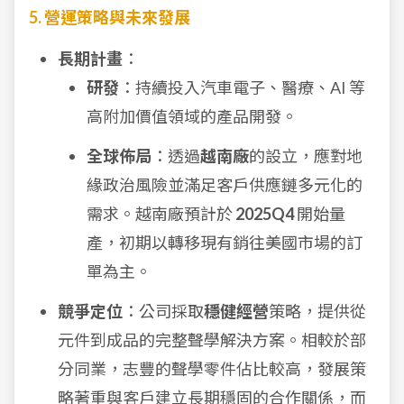
5. 營運策略與未來發展
長期計畫
：
研發
：持續投入汽車電子、醫療、AI 等
高附加價值領域的產品開發。
全球佈局
：透過
越南廠
的設立，應對地
緣政治風險並滿足客戶供應鏈多元化的
需求。越南廠預計於
2025Q4
開始量
產，初期以轉移現有銷往美國市場的訂
單為主。
競爭定位
：公司採取
穩健經營
策略，提供從
元件到成品的完整聲學解決方案。相較於部
分同業，志豐的聲學零件佔比較高，發展策
略著重與客戶建立長期穩固的合作關係，而