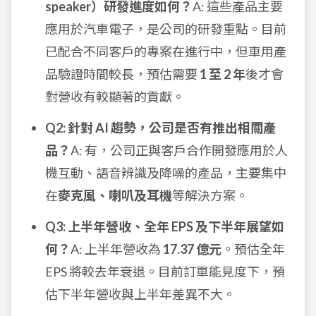
speaker）研發進度如何？
A: 這些產品主要
應用於汽車電子，是公司的研發重點。目前
已配合不同客戶的專案在進行中，但車用產
品驗證時間較長，預估需要
1 至 2 年
後才會
對營收有較顯著的貢獻。
Q2: 針對 AI 趨勢，公司是否有推出相關產
品？
A: 有，公司正與客戶合作開發應用於人
機互動、語音辨識及降噪的產品，主要集中
在
麥克風、喇叭及耳機
等解決方案。
Q3: 上半年營收、全年 EPS 及下半年展望如
何？
A: 上半年營收為
17.37 億元
。預估全年
EPS 將較去年衰退。目前訂單能見度下，預
估下半年營收與上半年差異不大。