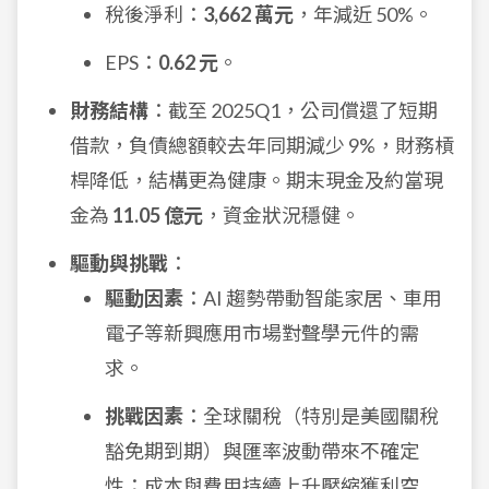
稅後淨利：
3,662 萬元
，年減近 50%。
EPS：
0.62 元
。
財務結構
：截至 2025Q1，公司償還了短期
借款，負債總額較去年同期減少 9%，財務槓
桿降低，結構更為健康。期末現金及約當現
金為
11.05 億元
，資金狀況穩健。
驅動與挑戰
：
驅動因素
：AI 趨勢帶動智能家居、車用
電子等新興應用市場對聲學元件的需
求。
挑戰因素
：全球關稅（特別是美國關稅
豁免期到期）與匯率波動帶來不確定
性；成本與費用持續上升壓縮獲利空