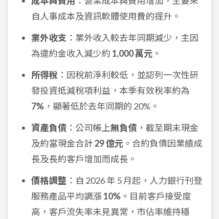
成本與費用
：營業成本與費用增加，主要來
自人事成本及資訊軟體使用費的提升。
業外收支
：業外收入較去年同期減少，主因
為違約金收入減少約
1,000 萬元
。
所得稅
：因稅前淨利較低，並認列一次性研
發投資抵減稅項利益，本季有效稅率約為
7%
，顯著低於去年同期的 20%。
資產負債
：公司帳上
無負債
，截至期末現金
及約當現金合計
29 億元
。合約負債因業績成
長及長約客戶增加而成長。
價格調整
：自 2026 年 5 月起，人力銀行刊登
服務產品平均調漲
10%
。目前客戶接受度
高，客戶流失率未見異常，市佔率維持穩