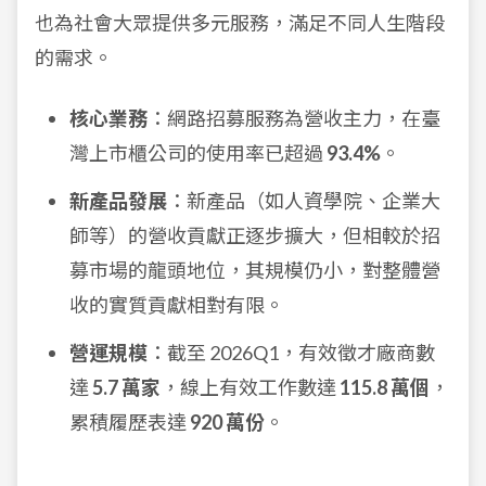
也為社會大眾提供多元服務，滿足不同人生階段
的需求。
核心業務
：網路招募服務為營收主力，在臺
灣上市櫃公司的使用率已超過
93.4%
。
新產品發展
：新產品（如人資學院、企業大
師等）的營收貢獻正逐步擴大，但相較於招
募市場的龍頭地位，其規模仍小，對整體營
收的實質貢獻相對有限。
營運規模
：截至 2026Q1，有效徵才廠商數
達
5.7 萬家
，線上有效工作數達
115.8 萬個
，
累積履歷表達
920 萬份
。