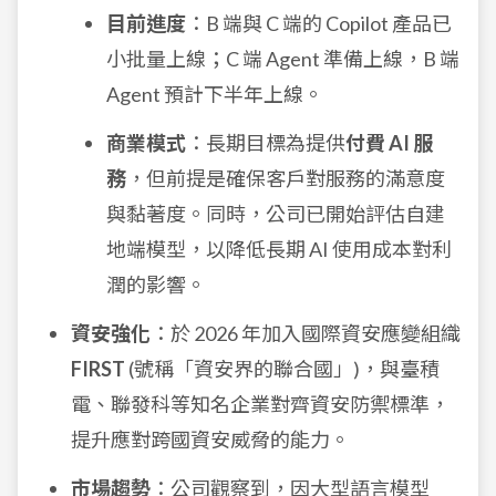
目前進度
：B 端與 C 端的 Copilot 產品已
小批量上線；C 端 Agent 準備上線，B 端
Agent 預計下半年上線。
商業模式
：長期目標為提供
付費 AI 服
務
，但前提是確保客戶對服務的滿意度
與黏著度。同時，公司已開始評估自建
地端模型，以降低長期 AI 使用成本對利
潤的影響。
資安強化
：於 2026 年加入國際資安應變組織
FIRST
(號稱「資安界的聯合國」)，與臺積
電、聯發科等知名企業對齊資安防禦標準，
提升應對跨國資安威脅的能力。
市場趨勢
：公司觀察到，因大型語言模型