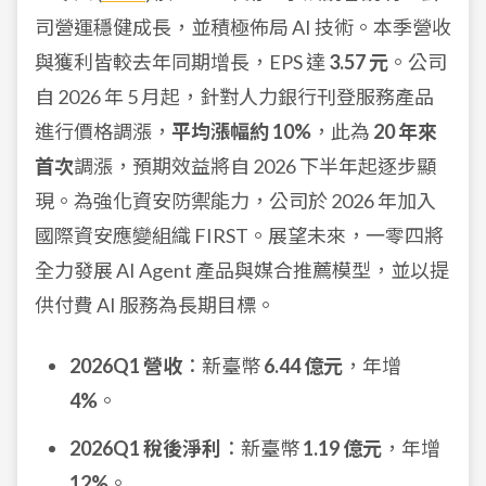
司營運穩健成長，並積極佈局 AI 技術。本季營收
與獲利皆較去年同期增長，EPS 達
3.57 元
。公司
自 2026 年 5 月起，針對人力銀行刊登服務產品
進行價格調漲，
平均漲幅約 10%
，此為
20 年來
首次
調漲，預期效益將自 2026 下半年起逐步顯
現。為強化資安防禦能力，公司於 2026 年加入
國際資安應變組織 FIRST。展望未來，一零四將
全力發展 AI Agent 產品與媒合推薦模型，並以提
供付費 AI 服務為長期目標。
2026Q1 營收
：新臺幣
6.44 億元
，年增
4%
。
2026Q1 稅後淨利
：新臺幣
1.19 億元
，年增
12%
。