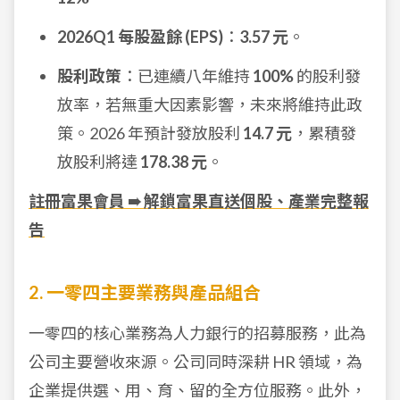
2026Q1 每股盈餘 (EPS)
：
3.57 元
。
股利政策
：已連續八年維持
100%
的股利發
放率，若無重大因素影響，未來將維持此政
策。2026 年預計發放股利
14.7 元
，累積發
放股利將達
178.38 元
。
註冊富果會員 ➠ 解鎖富果直送個股、產業完整報
告
2. 一零四主要業務與產品組合
一零四的核心業務為人力銀行的招募服務，此為
公司主要營收來源。公司同時深耕 HR 領域，為
企業提供選、用、育、留的全方位服務。此外，