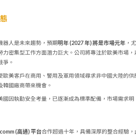
動態
機器人是未來趨勢，預期
明年 (2027 年) 將是市場元年
，
勞力密集型工作方面潛力巨大。公司將專注於歐美市場，
競爭。
使歐美客戶在商用、警用及軍用領域尋求非中國大陸的供
及韓國廠商帶來機會。
美國因執勤安全考量，已逐漸成為標準配備，市場需求明
lcomm (高通) 平台
合作超過十年，具備深厚的整合經驗，