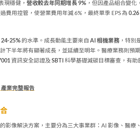
營運表現穩健，
營收較去年同期增長 9%
，但因產品組合變化
過費用控管，使營業費用年減 6%，最終單季 EPS 為
0.26
在
24-25%
的水準。成長動能主要來自
AI 相機業務
，特別
計下半年將有顯著成長，並延續至明年。醫療業務則預
7001
資訊安全認證及
SBTI
科學基礎減碳目標審查，有助
、產業完整報告
組合
的影像解決方案，主要分為三大事業群：AI 影像、醫療