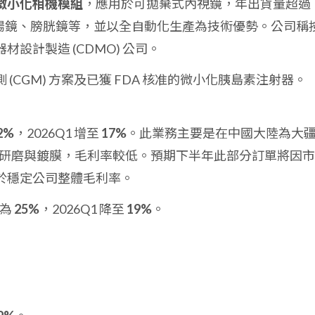
微小化相機模組
，應用於可拋棄式內視鏡，年出貨量超過
腸鏡、膀胱鏡等，並以全自動化生產為技術優勢。公司稱
設計製造 (CDMO) 公司。
(CGM) 方案及已獲 FDA 核准的微小化胰島素注射器。
：
2%
，2026Q1 增至
17%
。此業務主要是在中國大陸為大
供鏡片研磨與鍍膜，毛利率較低。預期下半年此部分訂單將因
於穩定公司整體毛利率。
年為
25%
，2026Q1 降至
19%
。