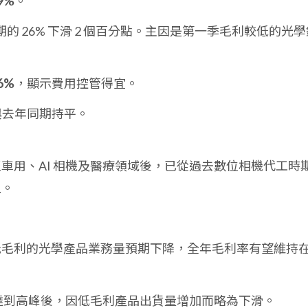
9%
。
的 26% 下滑 2 個百分點。主因是第一季毛利較低的光學
6%
，顯示費用控管得宜。
與去年同期持平。
型至車用、AI 相機及醫療領域後，已從過去數位相機代工時
上。
。
半年低毛利的光學產品業務量預期下降，全年毛利率有望維持
22 年達到高峰後，因低毛利產品出貨量增加而略為下滑。