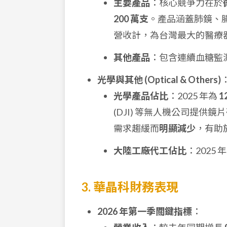
主要產品
：核心競爭力在於
200 萬支
。產品涵蓋肺鏡、
營收計，為台灣最大的醫療器材
其他產品
：包含連續血糖監測 
光學與其他 (Optical & Others)
光學產品佔比
：2025 年為
1
(DJI) 等無人機公司提
需求趨緩而
明顯減少
，有助
大陸工廠代工佔比
：2025 
3. 華晶科財務表現
2026 年第一季關鍵指標
：