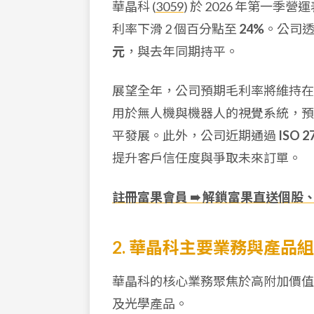
華晶科 (
3059
) 於 2026 年第一季
利率下滑 2 個百分點至
24%
。公司透
元
，與去年同期持平。
展望全年，公司預期毛利率將維持
用於無人機與機器人的視覺系統，預
平發展。此外，公司近期通過
ISO 2
提升客戶信任度與爭取未來訂單。
註冊富果會員 ➠ 解鎖富果直送個股
2. 華晶科主要業務與產品
華晶科的核心業務聚焦於高附加價值
及光學產品。