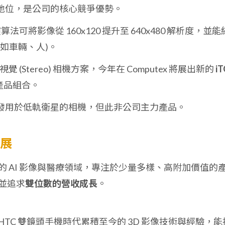
地位，是公司的核心競爭優勢。
算法可將影像從 160x120 提升至 640x480 解析度，並能
(如車輛、人)。
 (Stereo) 相機方案，今年在 Computex 將展出新的
i
產品組合。
發用於低軌衛星的相機，但此非公司主力產品。
發展
的 AI 影像與醫療領域，專注於少量多樣、高附加價值的
並追求
雙位數的營收成長
。
HTC 雙鏡頭手機時代累積至今的 3D 影像技術與經驗，能