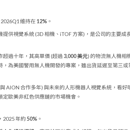
2026Q1 維持在
12%
。
提供視覺系統 (3D 相機、iTOF 方案)，是公司的主要成
超過十年，其高單價 (超過
3,000 美元
) 的物流無人機相
時，為美國警用無人機開發的專案，雖出貨延遲至第三或
與 AION 合作多年) 與未來的人形機器人視覺系統，看好
鎖定歐美非紅色供應鏈的市場機會。
2025 年約
50%
。