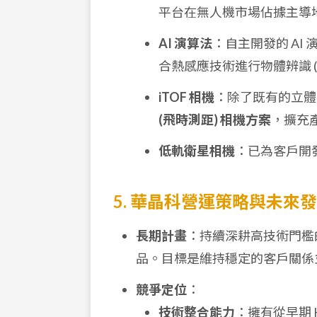
平台在無人機市場佔據主導
AI 演算法
：自主開發的 AI 演
合熱感應技術進行物體辨識 
iTOF 相機
：除了既有的立體視覺
(飛時測距) 相機方案
，擴充
低軌衛星相機
：已為客戶開
5. 華晶科營運策略與未來
長期計畫
：持續深耕高技術門檻
品。目標是維持穩定的客戶關係
競爭定位
：
技術整合能力
：擁有從早期 