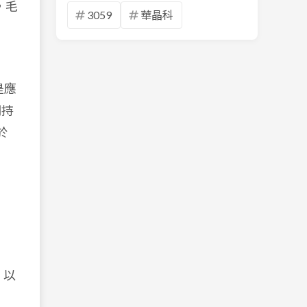
，毛
3059
華晶科
是應
期持
於
、以