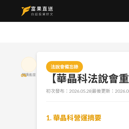
法說會備忘錄
【華晶科法說會重點
閱讀進度
0
%
初次發布：
2026.05.28
最後更新：
2026.0
1. 華晶科營運摘要