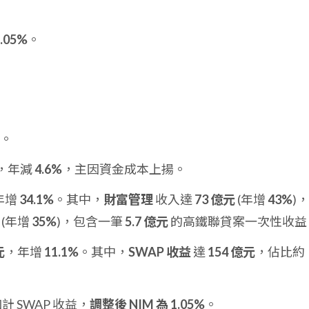
.05%
。
。
，年減
4.6%
，主因資金成本上揚。
年增
34.1%
。其中，
財富管理
收入達
73 億元
(年增
43%
)，
(年增
35%
)，包含一筆
5.7 億元
的高鐵聯貸案一次性收益
元
，年增
11.1%
。其中，
SWAP 收益
達
154 億元
，佔比約
計 SWAP 收益，
調整後 NIM 為 1.05%
。