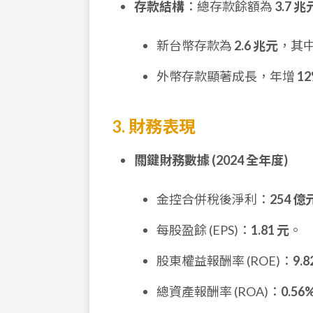
存款結構
：總存款餘額為
3.7 兆
新台幣存款為
2.6 兆元
，其中活
外幣存款顯著成長，年增
1
3. 財務表現
關鍵財務數據 (2024 全年度)
金控合併稅後淨利：
254 億
每股盈餘 (EPS)：
1.81 元
。
股東權益報酬率 (ROE)：
9.
總資產報酬率 (ROA)：
0.56