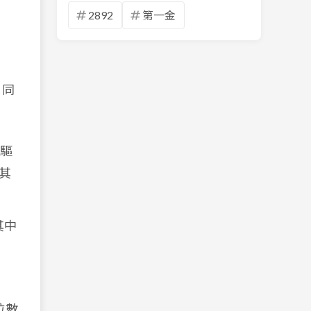
2892
第一金
，同
 驅
其
其中
位數