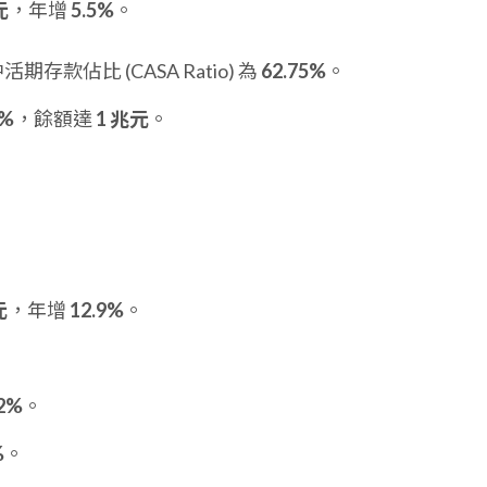
元
，年增
5.5%
。
期存款佔比 (CASA Ratio) 為
62.75%
。
2%
，餘額達
1 兆元
。
元
，年增
12.9%
。
82%
。
%
。