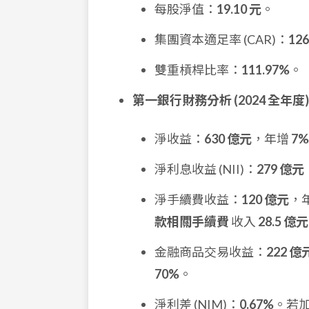
每股淨值：
19.10 元
。
集團資本適足率 (CAR)：
126
雙重槓桿比率：
111.97%
。
第一銀行財務分析 (2024 全年度)
淨收益：
630 億元
，年增
7%
淨利息收益 (NII)：
279 億元
淨手續費收益：
120 億元
，
款相關手續費
收入
28.5 億元
金融商品交易收益：
222 億
70%
。
淨利差 (NIM)：
0.67%
。若加