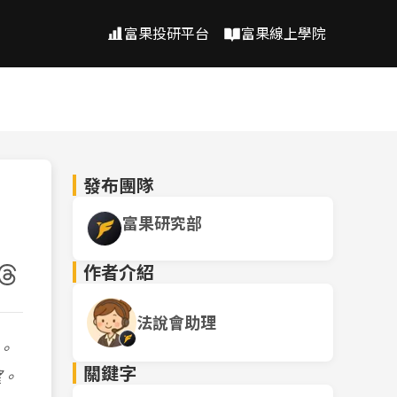
富果投研平台
富果線上學院
發布團隊
富果研究部
作者介紹
法說會助理
。
關鍵字
望。