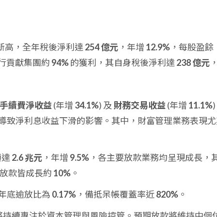
史新高，全年稅後淨利達
254 億元
，年增
12.9%
，每股盈餘
行貢獻集團約
94%
的獲利，其自身稅後淨利達
238 億元
手續費淨收益
(年增
34.1%
) 及
財務交易收益
(年增
11.1%
)
導致淨利息收益下滑的影響。其中，財富管理業務表現尤
額達
2.6 兆元
，年增
9.5%
，各主要放款業務均呈現成長，
幣放款皆成長約
10%
。
年底逾放比為
0.17%
，備抵呆帳覆蓋率近
820%
。
公司將持續專注於資本管理與風險控管。預期放款將維持中個