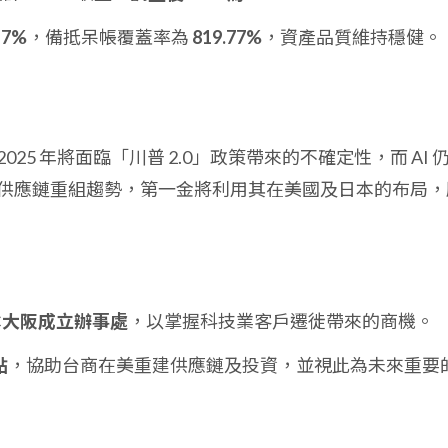
17%
，備抵呆帳覆蓋率為
819.77%
，資產品質維持穩健。
025 年將面臨「川普 2.0」政策帶來的不確定性，而 AI 
供應鏈重組趨勢，第一金將利用其在美國及日本的布局，
本
大阪成立辦事處
，以掌握科技業客戶遷徙帶來的商機。
點
，協助台商在美重建供應鏈及投資，並視此為未來重要