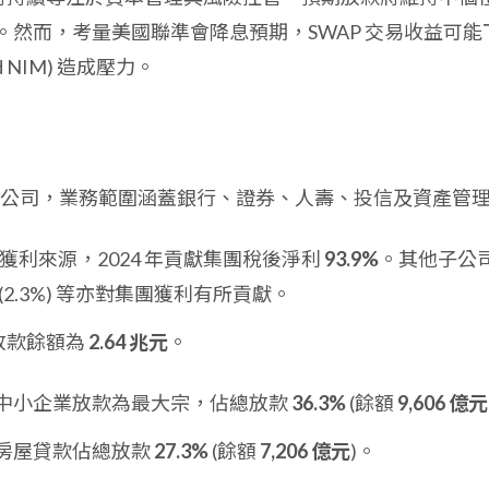
。然而，考量美國聯準會降息預期，SWAP 交易收益可能
d NIM) 造成壓力。
公司，業務範圍涵蓋銀行、證券、人壽、投信及資產管
獲利來源，2024 年貢獻集團稅後淨利
93.9%
。其他子公
 (2.3%) 等亦對集團獲利有所貢獻。
總放款餘額為
2.64 兆元
。
中小企業放款為最大宗，佔總放款
36.3%
(餘額
9,606 億元
房屋貸款佔總放款
27.3%
(餘額
7,206 億元
)。