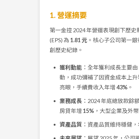
1. 營運摘要
第一金控 2024 年營運表現創下歷
(EPS) 為
1.81 元
。核心子公司第一銀
創歷史紀錄。
獲利動能
：全年獲利成長主要由
動，成功彌補了因資金成本上升
亮眼，手續費收入年增
43%
。
業務成長
：2024 年底總放款餘
房貸年增
15%
，大型企業及外
資產品質
：資產品質維持穩健，
未來展望
：展望 2025 年，