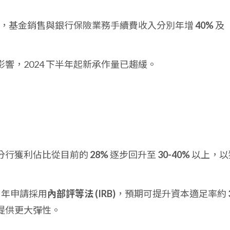
強勁，基金銷售與銀行保險業務手續費收入分別年增
40%
及
響，2024 下半年起新承作量已趨緩。
分行獲利佔比從目前的
28%
逐步回升至
30-40%
以上，以
6 年申請採用
內部評等法 (IRB)
，預期可提升資本適足率約
提供更大彈性。