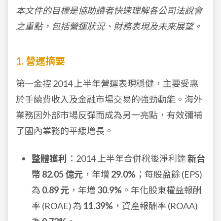
本文件的目標是協助讀者快速理解各公司法說會
之重點，包括營運狀況、財務表現及未來展望。
1. 營運摘要
第一金控 2014 上半年營運表現穩健，主要受惠
於手續費收入及金融市場交易的強勁動能。海外
業務因外部市場反彈而成為另一亮點，有效彌補
了國內業務的平緩增長。
整體獲利
：2014 上半年合併稅後淨利達
新台
幣 82.05 億元
，年增
29.0%
；每股盈餘 (EPS)
為
0.89 元
，年增
30.9%
。年化股東權益報酬
率 (ROAE) 為
11.39%
，資產報酬率 (ROAA)