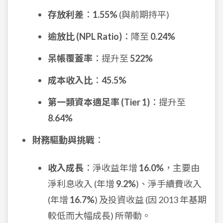
存放利差
：
1.55%
(與前期持平)
逾放比 (NPL Ratio)
：降至
0.24%
呆帳覆蓋率
：提升至
522%
成本收入比
：
45.5%
第一類資本適足率 (Tier 1)
：提升至
8.64%
財務驅動與挑戰
：
收入成長
：淨收益年增
16.0%
，主要由
淨利息收入 (年增
9.2%
)、淨手續費收入
(年增
16.7%
) 及投資收益 (因 2013 年基期
較低而大幅成長) 所帶動。