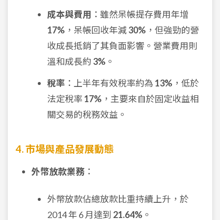
成本與費用
：雖然呆帳提存費用年增
17%
，呆帳回收年減
30%
，但強勁的營
收成長抵銷了其負面影響。營業費用則
溫和成長約
3%
。
稅率
：上半年有效稅率約為
13%
，低於
法定稅率
17%
，主要來自於固定收益相
關交易的稅務效益。
4. 市場與產品發展動態
外幣放款業務
：
外幣放款佔總放款比重持續上升，於
2014 年 6 月達到
21.64%
。