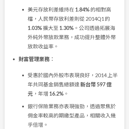
美元存放利差維持在
1.84%
的相對高
檔，人民幣存放利差則從 2014Q1 的
1.03%
擴大至
1.30%
。公司透過拓展海
外純外幣放款業務，成功提升整體外幣
放款收益率。
財富管理業務
：
受惠於國內外股市表現良好，2014 上半
年共同基金銷售總額達
新台幣 597 億
元
，年增
16.2%
。
銀行保險業務亦表現強勁，透過聚焦於
佣金率較高的期繳型產品，相關收入幾
乎倍增。