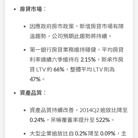
房貸市場
：
因應政府房市政策，新增房貸市場有降
溫趨勢，公司預期此趨勢將持續。
第一銀行房貸業務維持穩健，平均房貸
利率連續六季維持在
2.15%
，新承作房
貸 LTV 約
66%
，整體平均 LTV 則為
47%
。
資產品質
：
資產品質持續改善，2014Q2 逾放比降至
0.24%
，呆帳覆蓋率提升至
522%
。
大型企業逾放比自
0.2%
降至
0.09%
，主