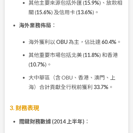
其他主要來源包括外匯 (
15.9%
)、放款相
關 (
15.6%
) 及信用卡 (
13.6%
)。
海外業務佈局
：
海外獲利以
OBU
為主，佔比達
60.4%
。
其他重要市場包括北美 (
11.8%
) 和香港
(
10.7%
)。
大中華區（含 OBU、香港、澳門、上
海）合計貢獻全行稅前獲利
33.7%
。
3. 財務表現
關鍵財務數據 (2014 上半年)
：