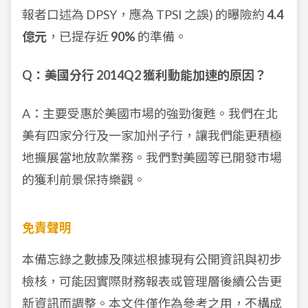
報者口述為 DPSY，應為 TPSI 之誤) 的曝險約
4.4
億元
，已提存近
90%
的準備。
Q：美國分行 2014Q2 獲利動能加速的原因？
A：主要受惠於美國市場的強勁復甦。我們在北
美有四家分行及一家加州子行，讓我們能更積極
地擴展當地放款業務。我們對美國等已開發市場
的獲利前景保持樂觀。
免責聲明
本備忘錄之數據及陳述根據現有公開資訊與初步
檢核，可能因實際財務報表或管理層後續公告更
新資訊而調整。本文件僅作為參考之用，不構成