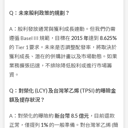
Q：未來股利政策的規劃？
A：股利發放通常與獲利成長連動。但我們仍需
遵循 Basel III 規範，目標在
2015 年
達到
8.625%
的 Tier 1 要求。未來是否調整配發率，將取決於
獲利成長、潛在的併購計畫以及市場動態。如果
業務擴張迅速，不排除降低股利或進行市場籌
資。
Q：對榮化 (LCY) 及台灣苯乙烯 (TPSI) 的曝險金
額及提存狀況？
A：對榮化的曝險約
新台幣 8.5 億元
，目前還款
正常，僅提列
1%
的一般準備。對台灣苯乙烯 (簡