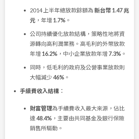
2014 上半年總放款餘額為
新台幣 1.47 兆
元
，年增
1.7%
。
公司持續優化放款結構，策略性地將資
源轉向高利潤業務。高毛利的外幣放款
年增
16.2%
，中小企業放款年增
7.3%
。
同時，低毛利的政府及公營事業放款則
大幅減少
46%
。
手續費收入結構
：
財富管理
為手續費收入最大來源，佔比
達
48.4%
，主要由共同基金及銀行保險
銷售所驅動。