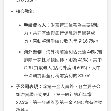
為
0.72%
。
核心動能
：
手續費收入
：財富管理業務為主要驅動
力，共同基金與銀行保險銷售顯著成
長，帶動整體手續費收入年增
16.7%
。
海外業務
：海外稅前獲利佔比達
44%
(若
排除一次性呆帳回轉，則為
41%
)，其中
OBU 貢獻最大 (佔海外獲利
60%
)，大中
華區則貢獻全行稅前獲利的
33.7%
。
子公司表現
：除第一金人壽外，各主要子公
司均實現正向獲利。第一銀行獲利年增
22.5%
，第一金證券及第一金 AMC 亦有強勁
改善。