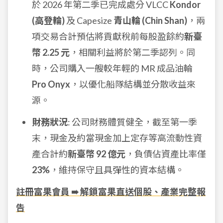
於 2026 年第二季已完成處分 VLCC
Kondor
(高登輪)
及 Capesize
青山輪 (Chin Shan)
，兩
項交易合計預估將貢獻稅前每股盈餘約
新臺
幣 2.25 元
，相關利益將於第二季認列。同
時，公司購入一艘較年輕的 MR 成品油輪
Pro Onyx
，以優化船隊結構並分散收益來
源。
財務狀況
: 公司財務體質健全，截至第一季
末，現金及約當現金加上定存等高流動性資
產合計約
新臺幣 92 億元
，負債佔資產比率僅
23%
，維持保守且具彈性的資本結構。
註冊富果會員 ➠ 解鎖富果直送個股、產業完整報
告