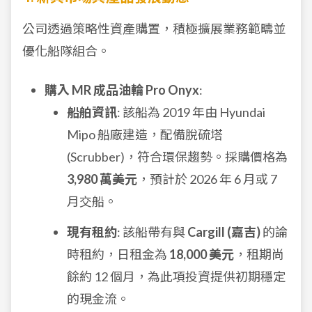
公司透過策略性資產購置，積極擴展業務範疇並
優化船隊組合。
購入 MR 成品油輪 Pro Onyx
:
船舶資訊
: 該船為 2019 年由 Hyundai
Mipo 船廠建造，配備脫硫塔
(Scrubber)，符合環保趨勢。採購價格為
3,980 萬美元
，預計於 2026 年 6 月或 7
月交船。
現有租約
: 該船帶有與
Cargill (嘉吉)
的論
時租約，日租金為
18,000 美元
，租期尚
餘約 12 個月，為此項投資提供初期穩定
的現金流。