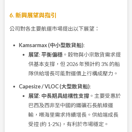
6. 新興展望與指引
公司對各主要航運市場提出以下展望：
Kamsarmax (中小型散貨船)
:
展望
:
平衡偏穩
。穀物與小宗散貨需求提
供基本支撐，但 2026 年預計約 3% 的船
隊供給增長可能對運價上行構成壓力。
Capesize / VLOC (大型散貨船)
:
展望
:
中長期具結構性支撐
。主要受惠於
巴西及西非至中國的鐵礦石長航線運
輸，噸海里需求持續增長。供給端成長
受控 (約 1-2%)，有利於市場穩定。