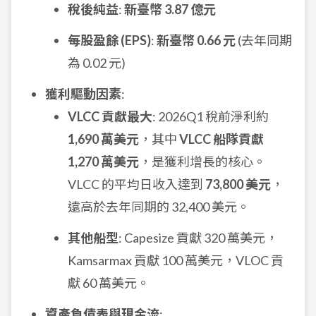
稅後純益
:
新臺幣 3.87 億元
每股盈餘 (EPS)
:
新臺幣 0.66 元
(去年同期
為 0.02 元)
獲利驅動因素
:
VLCC 貢獻最大
: 2026Q1 稅前淨利約
1,690 萬美元
，其中
VLCC 船隊貢獻
1,270 萬美元
，是獲利增長的核心。
VLCC 的平均日收入達到
73,800 美元
，
遠高於去年同期的 32,400 美元。
其他船型
: Capesize 貢獻 320 萬美元，
Kamsarmax 貢獻 100 萬美元，VLOC 貢
獻 60 萬美元。
資產負債表與現金流
: