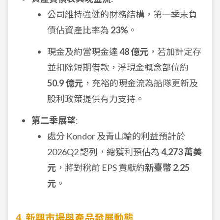
公司維持強健的財務結構，第一季末負
債佔資產比率為
23%
。
現金及約當現金達
48 億元
，若加計定存
並扣除短期借款，淨現金概念部位約
50.9 億元
，充裕的現金流為船隊更新及
股利政策提供有力支持。
第二季展望
:
處分 Kondor 及青山輪的利益預計於
2026Q2 認列，總獲利預估為
4,273 萬美
元
，將對稅前 EPS 貢獻約
新臺幣 2.25
元
。
4. 新興市場與產品發展動態