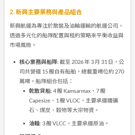
2. 新興主要業務與產品組合
新興航運為專注於散裝及油輪運輸的航運公司，
透過多元化的船隊配置與租約策略來平衡收益與
市場風險。
核心業務與船隊
: 截至 2026 年 3 月 31 日，公
司共營運 15 艘自有船舶，總載重噸位約 270
萬噸。船隊組合包括：
乾散貨船
: 4 艘 Kamsarmax、7 艘
Capesize、1 艘 VLOC，主要承運鐵礦
石、煤炭、穀物等大宗物資。
油輪
: 3 艘 VLCC，主要承運原油。