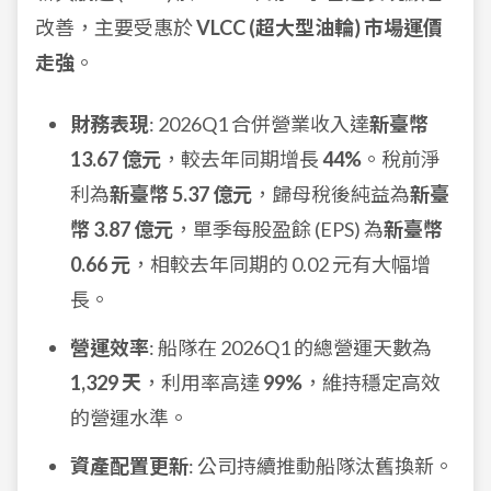
改善，主要受惠於
VLCC (超大型油輪) 市場運價
走強
。
財務表現
: 2026Q1 合併營業收入達
新臺幣
13.67 億元
，較去年同期增長
44%
。稅前淨
利為
新臺幣 5.37 億元
，歸母稅後純益為
新臺
幣 3.87 億元
，單季每股盈餘 (EPS) 為
新臺幣
0.66 元
，相較去年同期的 0.02 元有大幅增
長。
營運效率
: 船隊在 2026Q1 的總營運天數為
1,329 天
，利用率高達
99%
，維持穩定高效
的營運水準。
資產配置更新
: 公司持續推動船隊汰舊換新。