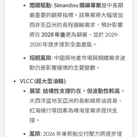
關鍵驅動
:
Simandou 鐵礦專案
是中長期
最重要的觀察指標。該專案將大幅增加
西非至亞洲的長程運輸需求，預計影響
將在
2028 年後
更為顯著，並於 2029-
2030 年逐步達到全面產能。
短期風險
: 中國房地產市場與鋼鐵需求波
動仍是影響運價的主要變數。
VLCC (超大型油輪)
:
展望
:
結構性支撐仍在，但波動性較高
。
大西洋盆地至亞洲的長航線原油貿易、
紅海繞行等因素為噸海里需求提供支
撐。
風險
: 2026 年後新船交付壓力將逐步增