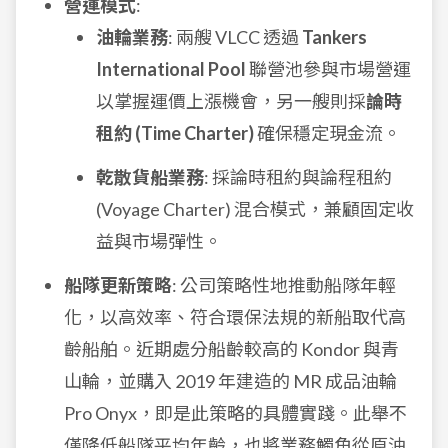
營運模式
:
油輪業務
: 兩艘 VLCC 透過
Tankers
International Pool
聯營池參與市場營運
以掌握運價上漲機會，另一艘則採
論時
租約 (Time Charter)
確保穩定現金流。
乾散貨船業務
: 採論時租約與論程租約
(Voyage Charter) 混合模式，兼顧固定收
益與市場彈性。
船隊更新策略
: 公司策略性地推動船隊年輕
化，以高效率、符合環保法規的新船取代高
齡船舶。近期處分船齡較高的 Kondor 與青
山輪，並購入 2019 年建造的 MR 成品油輪
Pro Onyx，即是此策略的具體實踐。此舉不
僅降低船隊平均年齡，也將業務觸角從原油